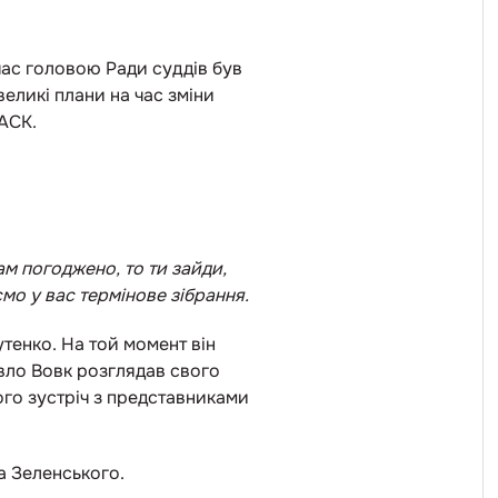
час головою Ради суддів був
великі плани на час зміни
ОАСК.
там погоджено, то ти зайди,
мо у вас термінове зібрання.
тенко. На той момент він
авло Вовк розглядав свого
ого зустріч з представниками
та Зеленського.