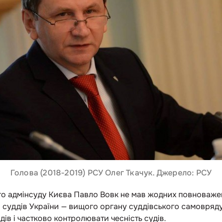
Голова (2018-2019) РСУ Олег Ткачук. Джерело: РСУ
 адмінсуду Києва Павло Вовк не мав жодних повноважен
и суддів України — вищого органу суддівського самовряд
ів і частково контролювати чесність судів.