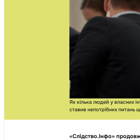
Як кілька людей у власних і
ставив непотрібних питань щ
«Слідство.Інфо» продовжу