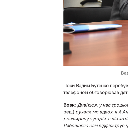
Ва
Поки Вадим Бутенко перебував
телефоном обговорював деталі
Вовк:
Д
ивіться, у нас трошки
ред
.)
рухали ми вдвох, я й Ан
розширену зустріч, а він хот
Рябошапка сам відфільтрує це