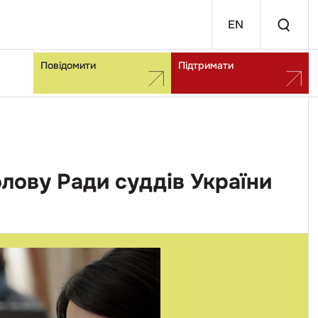
EN
Повідомити
Підтримати
лову Ради суддів України