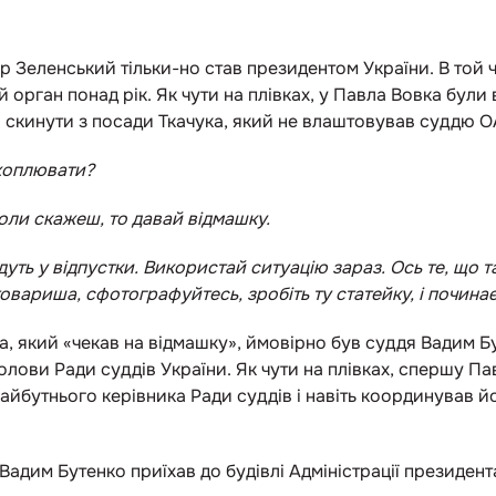
И
р Зеленський тільки-но став президентом України. В той 
й орган понад рік. Як чути на плівках, у Павла Вовка були 
в скинути з посади Ткачука, який не влаштовував суддю 
хоплювати?
оли скажеш, то давай відмашку.
підуть у відпустки. Використай ситуацію зараз. Ось те, що 
овариша, сфотографуйтесь, зробіть ту статейку, і починає
, який «чекав на відмашку», ймовірно був суддя Вадим Бу
олови Ради суддів України. Як чути на плівках, спершу П
айбутнього керівника Ради суддів і навіть координував й
 Вадим Бутенко приїхав до будівлі Адміністрації президен