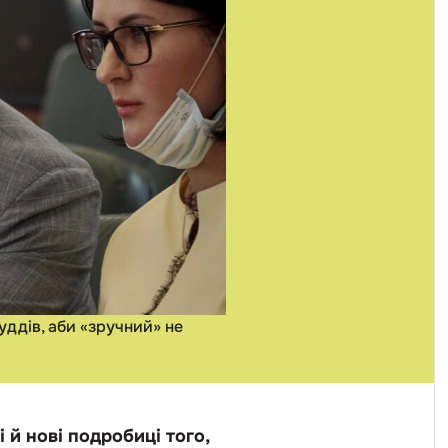
уддів, аби «зручний» не
 й нові подробиці того,