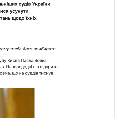
ьніших судів України.
лися усунути
тань щодо їхніх
, тому треба його прибирати.
суду Києва Павла Вовка
ка. Напередодні він відкрито
рема, що на суддів тиснув