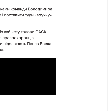
вниками команди Володимира
 і поставити туди «зручну»
 із кабінету голови ОАСК
та правоохоронців
ани підозрюють Павла Вовка
ва.