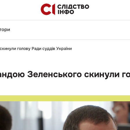
тори
скинули голову Ради суддів України
андою Зеленського скинули го