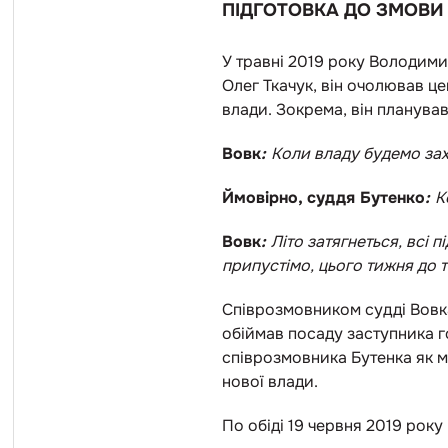
ПІДГОТОВКА ДО ЗМОВ
У травні 2019 року Володими
Олег Ткачук, він очолював це
влади. Зокрема, він планува
Вовк
:
Коли владу будемо за
Ймовірно, суддя Бутенко
:
К
Вовк
:
Літо затягнеться, всі 
припустімо, цього тижня до т
Співрозмовником судді Вовка
обіймав посаду заступника г
співрозмовника Бутенка як м
нової влади.
По обіді 19 червня 2019 року