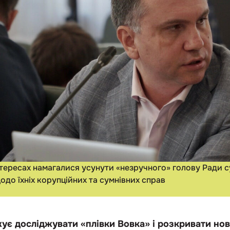
нтересах намагалися усунути «незручного» голову Ради с
одо їхніх корупційних та сумнівних справ
є досліджувати «плівки Вовка» і розкривати нові