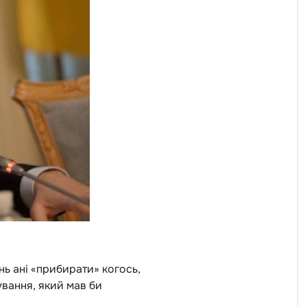
ь ані «прибирати» когось,
ування, який мав би