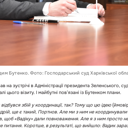
дим Бутенко. Фото: Господарський суд Харківської обла
 на зустрічі в Адміністрації президента Зеленського, суд
 цього візиту. І майбутні повʼязані із Бутенком плани.
 відбувся збій у координації, так? Тому що цю ідею
(
ймовір
дрій, ще є такий, Портнов. Але ми з ним не координували 
ів, щоб «Вадіку» дали повноваження. Але я з ним просто н
 питання. Коротше, в результаті, що вийшло: Вадик зараз 