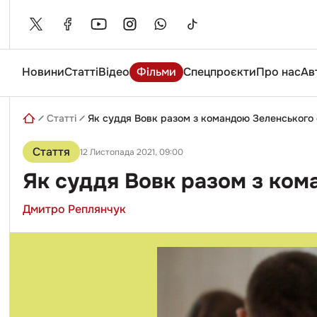
Skip
to
content
Новини
Статті
Відео
Фільми
Спецпроєкти
Про нас
Ав
Введіть
пошуковий
запит
Статті
Як суддя Вовк разом з командою Зеленського 
Стаття
12 Листопада 2021, 09:00
Як суддя Вовк разом з ком
Дмитро Реплянчук