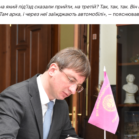
на який під’їзд сказали прийти, на третій? Так, так, так. Ві
ам арка, і через неї заїжджають автомобілі»,
— пояснював 