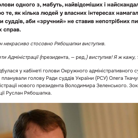
лови одного з, мабуть, найвідоміших і найскандал
о те, як кілька людей у власних інтересах намага
и суддів, аби «зручний» не ставив непотрібних пи
х справ.
він некрасиво стосовно Рябошапки виступив.
ти Адміністрації (
президента, — ред.
) виступив! Я ж кажу
дбулася у кабінеті голови Окружного адміністративного 
 планували голову Ради суддів України (РСУ) Олега Ткачу
ністрації нового президента Володимира Зеленського. Зок
ції Руслан Рябошапка.