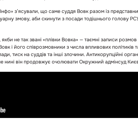
.Інфо» зʼясували, що саме суддя Вовк разом із предста
арну змову, аби скинути з посади тодішнього голову РСУ
 якби не так звані «плівки Вовка» — таємні записи розмов
 Вовк і його співрозмовники з числа впливових політиків 
ди, тиск на суддів та інші злочини. Антикорупційні орг
але нині він продовжує очолювати Окружний адмінсуд Киє