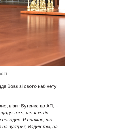
сті
дя Вовк зі свого кабінету
но, візит Бутенка до АП, —
щодо того, що я хотів
е погодив. Я вважав, що
на зустрічі, Вадик там, на