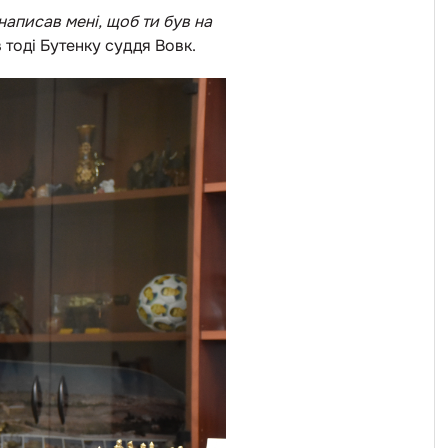
н написав мені, щоб ти був на
тоді Бутенку суддя Вовк.