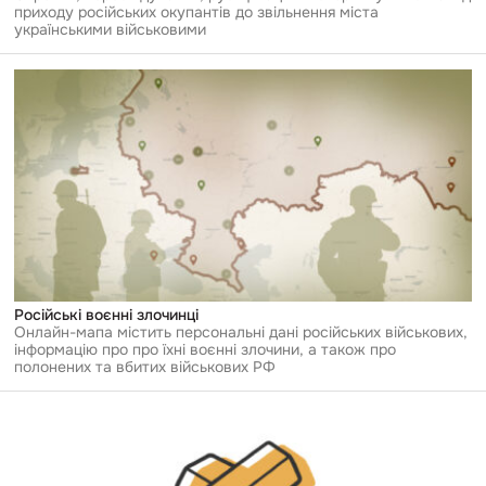
приходу російських окупантів до звільнення міста
українськими військовими
Перейти
до
публікації
Російські
воєнні
злочинці
Російські воєнні злочинці
Онлайн-мапа містить персональні дані російських військових,
інформацію про про їхні воєнні злочини, а також про
полонених та вбитих військових РФ
Перейти
до
публікації
Золото
церкви