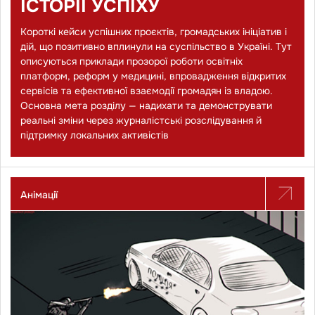
ІСТОРІЇ УСПІХУ
Короткі кейси успішних проєктів, громадських ініціатив і
дій, що позитивно вплинули на суспільство в Україні. Тут
описуються приклади прозорої роботи освітніх
платформ, реформ у медицині, впровадження відкритих
сервісів та ефективної взаємодії громадян із владою.
Основна мета розділу — надихати та демонструвати
реальні зміни через журналістські розслідування й
підтримку локальних активістів
Анімації