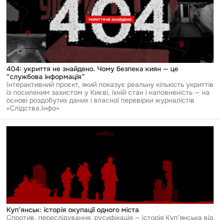
укриття
не
знайдено.
Чому
безпека
киян
—
це
“службова
404: укриття не знайдено. Чому безпека киян — це
інформація”
“службова інформація”
Інтерактивний проєкт, який показує реальну кількість укриттів
із посиленим захистом у Києві, їхній стан і наповненість — на
основі роздобутих даних і власної перевірки журналістів
«Слідства.Інфо»
Перейти
до
публікації
Куп’янськ:
історія
окупації
одного
міста
Куп’янськ: історія окупації одного міста
Спротив, переслідування, русифікація — історія Куп’янська від