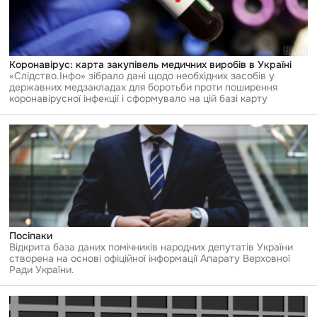
Коронавірус: карта закупівель медичних виробів в Україні
«Слідство.Інфо» зібрало дані щодо необхідних засобів у
державних медзакладах для боротьби проти поширення
коронавірусної інфекції і сформувало на цій базі карту
Перейти
до
публікації
Посіпаки
Посіпаки
Відкрита база даних помічників народних депутатів України
створена на основі офіційної інформації Апарату Верховної
Ради України.
Перейти
до
публікації