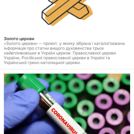
Золото церкви
«Золото церкви» — проект, у якому зібрана і каталогізована
інформація про статки вищого духовенства трьох
найвпливовіших в Україні церков: Православної церкви
України, Російської православної церкви в Україні та
Української греко-католицької церкви.
Перейти
до
публікації
Коронавірус:
карта
закупівель
медичних
виробів
в
Україні