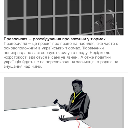
Правосилля
—
розслідування
про
злочини
у
тюрмах
Правосилля — розслідування про злочини у тюрмах
Правосилля — це проект про право на насилля, яке часто є
основоположним в українських тюрмах. Тюремники
невиправдано застосовують силу та владу. Нерідко до
жорстокості вдаються й самі ув’язнені. А отже податки
українців йдуть не на перевиховання злочинців, а радше на
знущання над ними.
Перейти
до
публікації
«Суддівська
кров»
—
база
даних
суддівських
родичів