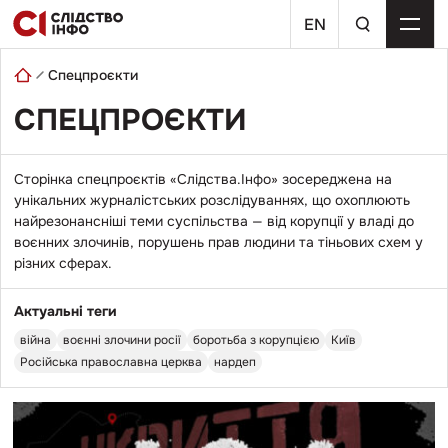
Skip
пошуковий
to
EN
запит
content
Спецпроєкти
СПЕЦПРОЄКТИ
Сторінка спецпроєктів «Слідства.Інфо» зосереджена на
унікальних журналістських розслідуваннях, що охоплюють
найрезонансніші теми суспільства — від корупції у владі до
воєнних злочинів, порушень прав людини та тіньових схем у
різних сферах.
Актуальні теги
війна
воєнні злочини росії
боротьба з корупцією
Київ
Російська православна церква
нардеп
Перейти
до
публікації
404: