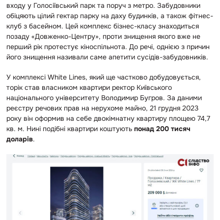
входу у Голосіївський парк та поруч з метро. Забудовники
обіцяють цілий гектар парку на даху будинків, а також фітнес-
клуб з басейном. Цей комплекс бізнес-класу знаходиться
позаду «Довженко-Центру», проти знищення якого вже не
перший рік протестує кіноспільнота. До речі, однією з причин
його знищення називали саме апетити сусідів-забудовників.
У комплексі White Lines, який ще частково добудовується,
торік став власником квартири ректор Київського
національного університету Володимир Бугров. За даними
реєстру речових прав на нерухоме майно, 21 грудня 2023
року він оформив на себе двокімнатну квартиру площею 74,7
кв. м. Нині подібні квартири коштують
понад 200 тисяч
доларів
.