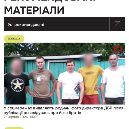
МАТЕРІАЛИ
Усі рекомендовані
Перейти
до
Новина
публікації
У
соцмережах
видаляють
родинні
фото
директора
ДБР
після
публікації
розслідувань
про
його
братів
У соцмережах видаляють родинні фото директора ДБР після
публікації розслідувань про його братів
7 Серпня 2026, 14:00
Перейти