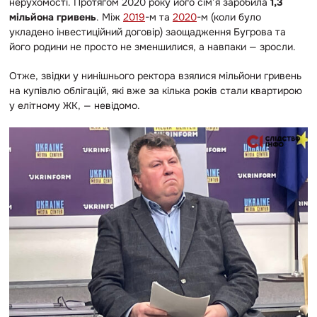
нерухомості. Протягом 2020 року його сім’я заробила
1,3
мільйона гривень
. Між
2019
-м та
2020
-м (коли було
укладено інвестиційний договір) заощадження Бугрова та
його родини не просто не зменшилися, а навпаки — зросли.
Отже, звідки у нинішнього ректора взялися мільйони гривень
на купівлю облігацій, які вже за кілька років стали квартирою
у елітному ЖК, — невідомо.