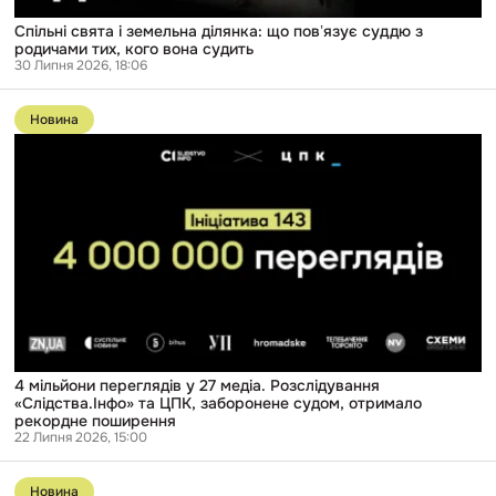
судить
Спільні свята і земельна ділянка: що повʼязує суддю з
родичами тих, кого вона судить
30 Липня 2026, 18:06
Перейти
до
Новина
публікації
4
мільйони
переглядів
у
27
медіа.
Розслідування
«Слідства.Інфо»
та
ЦПК,
заборонене
судом,
отримало
рекордне
4 мільйони переглядів у 27 медіа. Розслідування
поширення
«Слідства.Інфо» та ЦПК, заборонене судом, отримало
рекордне поширення
22 Липня 2026, 15:00
Перейти
до
Новина