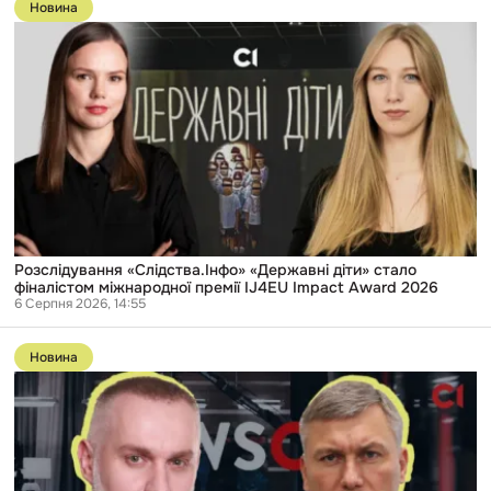
до
Новина
публікації
Розслідування
«Слідства.Інфо»
«Державні
діти»
стало
фіналістом
міжнародної
премії
IJ4EU
Impact
Award
2026
Розслідування «Слідства.Інфо» «Державні діти» стало
фіналістом міжнародної премії IJ4EU Impact Award 2026
6 Серпня 2026, 14:55
Перейти
до
Новина
публікації
Двоюрідний
брат
директора
ДБР
17
років