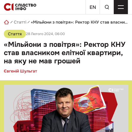
Skip
пошуковий
to
EN
запит
content
Статті
«Мільйони з повітря»: Ректор КНУ став власником елітної квартири, на яку не мав грошей
Стаття
28 Лютого 2024, 06:00
«Мільйони з повітря»: Ректор КНУ
став власником елітної квартири,
на яку не мав грошей
Євгеній Шульгат