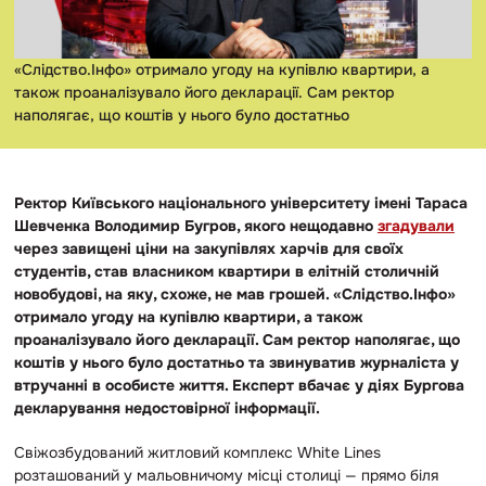
«Слідство.Інфо» отримало угоду на купівлю квартири, а
також проаналізувало його декларації. Сам ректор
наполягає, що коштів у нього було достатньо
Ректор Київського національного університету імені Тараса
Шевченка Володимир Бугров, якого нещодавно
згадували
через завищені ціни на закупівлях харчів для своїх
студентів, став власником квартири в елітній столичній
новобудові, на яку, схоже, не мав грошей. «Слідство.Інфо»
отримало угоду на купівлю квартири, а також
проаналізувало його декларації. Сам ректор наполягає, що
коштів у нього було достатньо та звинуватив журналіста у
втручанні в особисте життя. Експерт вбачає у діях Бургова
декларування недостовірної інформації.
Свіжозбудований житловий комплекс White Lines
розташований у мальовничому місці столиці — прямо біля