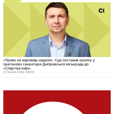
публікації
«Право
на
відповідь
надали».
Суд
поставив
крапку
у
претензіях
секретаря
Дніпровської
міськради
до
«Слідства.Інфо»
«Право на відповідь надали». Суд поставив крапку у
претензіях секретаря Дніпровської міськради до
«Слідства.Інфо»
21 Липня 2026, 06:00