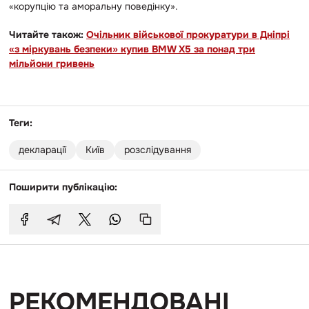
«корупцію та аморальну поведінку».
Читайте також:
Очільник військової прокуратури в Дніпрі
«з міркувань безпеки» купив BMW X5 за понад три
мільйони гривень
Теги:
декларації
Київ
розслідування
Поширити публікацію:
РЕКОМЕНДОВАНІ