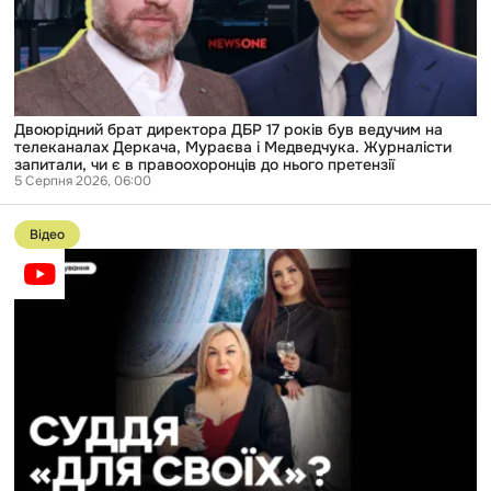
був
ведучим
на
телеканалах
Деркача,
Мураєва
і
Медведчука.
Двоюрідний брат директора ДБР 17 років був ведучим на
Журналісти
телеканалах Деркача, Мураєва і Медведчука. Журналісти
запитали,
запитали, чи є в правоохоронців до нього претензії
чи
5 Серпня 2026, 06:00
є
Перейти
в
до
правоохоронців
Відео
публікації
до
Спільні
нього
свята
претензії
і
земельна
ділянка:
що
повʼязує
суддю
з
родичами
тих,
кого
вона