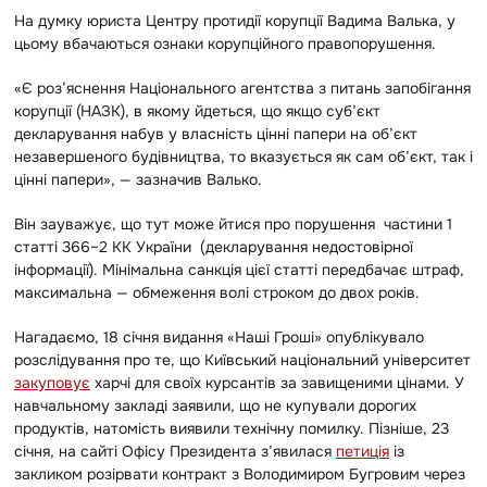
На думку юриста Центру протидії корупції Вадима Валька, у
цьому вбачаються ознаки корупційного правопорушення.
«
Є роз’яснення Національного агентства з питань запобігання
корупції (НАЗК), в якому йдеться, що якщо суб’єкт
декларування набув у власність цінні папери на об’єкт
незавершеного будівництва, то вказується як сам об’єкт, так і
цінні папери», — зазначив Валько.
Він зауважує, що тут може йтися про порушення частини 1
статті 366–2 КК України (декларування недостовірної
інформації). Мінімальна санкція цієї статті передбачає штраф,
максимальна — обмеження волі строком до двох років.
Нагадаємо, 18 січня видання
«
Наші Гроші» опублікувало
розслідування про те, що Київський національний університет
закуповує
харчі для своїх курсантів за завищеними цінами. У
навчальному закладі заявили, що не купували дорогих
продуктів, натомість виявили технічну помилку. Пізніше, 23
січня, на сайті Офісу Президента з’явилася
петиція
із
закликом розірвати контракт з Володимиром Бугровим через