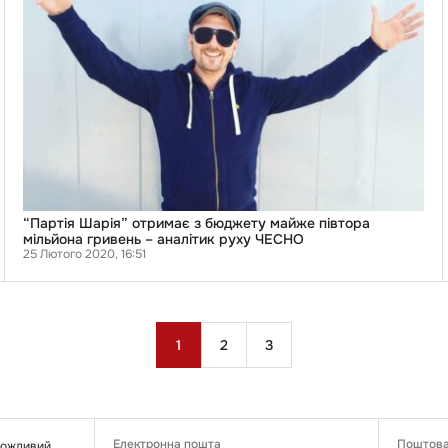
бюджету
майже
півтора
мільйона
гривень
–
аналітик
руху
ЧЕСНО
“Партія Шарія” отримає з бюджету майже півтора
мільйона гривень – аналітик руху ЧЕСНО
25 Лютого 2020, 16:51
Пагінація
1
2
3
записів
Електронна пошта
Поштова
 можливий