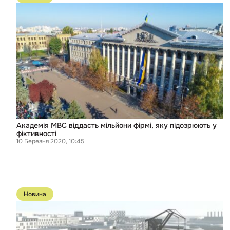
Академія
МВС
віддасть
мільйони
фірмі,
яку
підозрюють
у
фіктивності
Академія МВС віддасть мільйони фірмі, яку підозрюють у
фіктивності
10 Березня 2020, 10:45
Перейти
до
Новина
публікації
Вавришу
дозволили
забудувати
берег