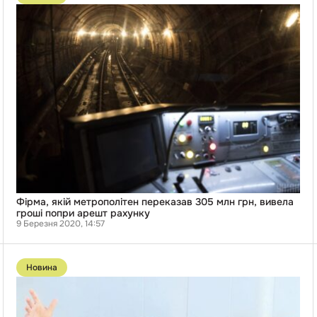
Фірма,
якій
метрополітен
переказав
305
млн
грн,
вивела
гроші
попри
арешт
рахунку
Фірма, якій метрополітен переказав 305 млн грн, вивела
гроші попри арешт рахунку
9 Березня 2020, 14:57
Перейти
до
Новина
публікації
“Партія
Шарія”
отримає
з