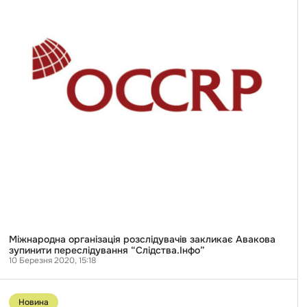
Авакова
зупинити
переслідування
“Слідства.Інфо”
Міжнародна організація розслідувачів закликає Авакова
зупинити переслідування “Слідства.Інфо”
10 Березня 2020, 15:18
Перейти
до
Новина
публікації