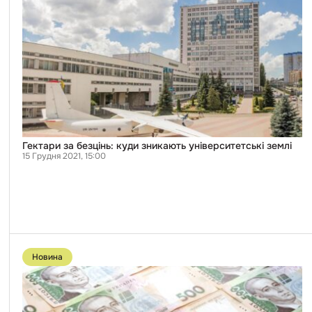
Гектари
за
безцінь:
куди
зникають
університетські
землі
Гектари за безцінь: куди зникають університетські землі
15 Грудня 2021, 15:00
Перейти
до
Новина
публікації
У
Черкасах
заплатили
11