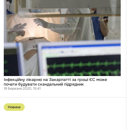
Інфекційну
лікарню
на
Закарпатті
за
гроші
ЄС
може
почати
будувати
скандальний
підрядник
Інфекційну лікарню на Закарпатті за гроші ЄС може
почати будувати скандальний підрядник
19 Березня 2020, 15:41
Перейти
до
Новина
публікації
Міжнародна
організація
розслідувачів
закликає