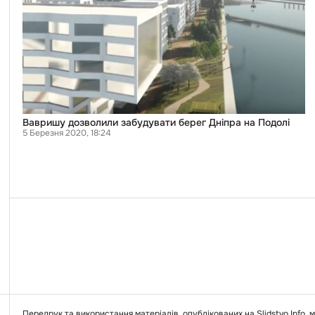
Дніпра
на
Подолі
Вавришу дозволили забудувати берег Дніпра на Подолі
5 Березня 2020, 18:24
Передрук та використання матеріалів, опублікованих на Slidstvo.Info,