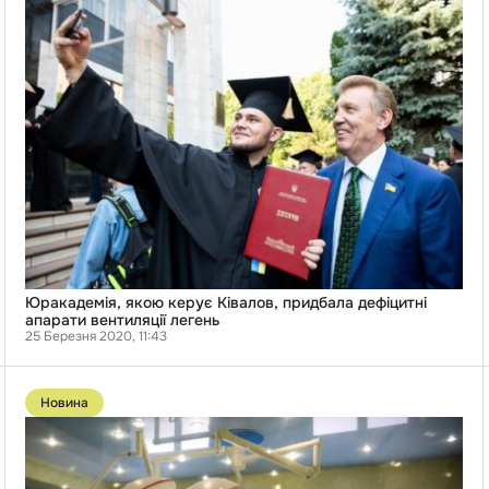
Юракадемія,
якою
керує
Ківалов,
придбала
дефіцитні
апарати
вентиляції
легень
Юракадемія, якою керує Ківалов, придбала дефіцитні
апарати вентиляції легень
25 Березня 2020, 11:43
Перейти
до
Новина
публікації
Фірма,
яку
підозрюють
в