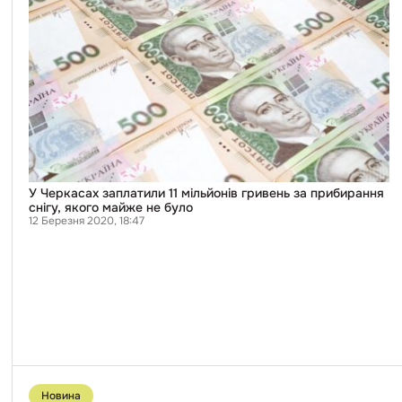
мільйонів
гривень
за
прибирання
снігу,
якого
майже
не
було
У Черкасах заплатили 11 мільйонів гривень за прибирання
снігу, якого майже не було
12 Березня 2020, 18:47
Перейти
до
Новина
публікації