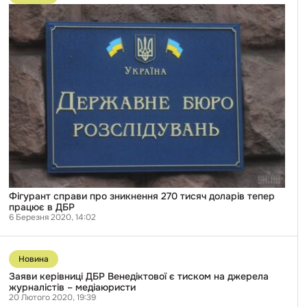
Фігурант
справи
про
зникнення
270
тисяч
доларів
тепер
працює
в
ДБР
Фігурант справи про зникнення 270 тисяч доларів тепер
працює в ДБР
6 Березня 2020, 14:02
Перейти
до
Новина
публікації
Заяви
Заяви керівниці ДБР Венедіктової є тиском на джерела
керівниці
журналістів – медіаюристи
ДБР
20 Лютого 2020, 19:39
Венедіктової