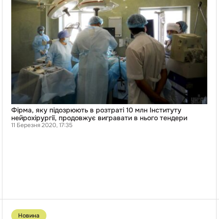
розтраті
10
млн
Інституту
нейрохірургії,
продовжує
вигравати
в
нього
тендери
Фірма, яку підозрюють в розтраті 10 млн Інституту
нейрохірургії, продовжує вигравати в нього тендери
11 Березня 2020, 17:35
Перейти
до
Новина
публікації