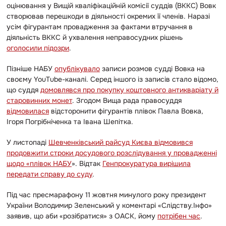
оцінювання у Вищій кваліфікаційній комісії суддів (ВККС) Вовк
створював перешкоди в діяльності окремих її членів. Наразі
усім фігурантам провадження за фактами втручання в
діяльність ВККС й ухвалення неправосудних рішень
оголосили підозри
.
Пізніше НАБУ
опублікувало
записи розмов судді Вовка на
своєму YouTube-каналі. Серед іншого із записів стало відомо,
що суддя
домовлявся про покупку коштовного антикваріату й
старовинних монет
. Згодом Вища рада правосуддя
відмовилася
відсторонити фігурантів плівок Павла Вовка,
Ігоря Погрібніченка та Івана Шепітка.
У листопаді
Шевченківський райсуд Києва відмовився
продовжити строки досудового розслідування у провадженні
щодо
«
плівок НАБУ
»
. Відтак
Генпрокуратура вирішила
передати справу до суду
.
Під час пресмарафону 11 жовтня минулого року президент
України Володимир Зеленський у коментарі
«
Слідству.Інфо
»
заявив, що аби «розібратися» з ОАСК, йому
потрібен час
.