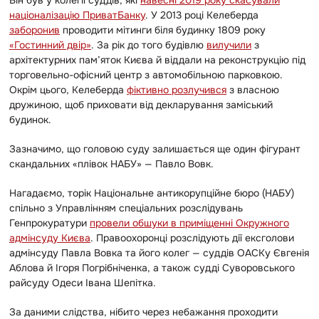
націоналізацію
ПриватБанку
.
У 2013 році Келеберда
заборонив
проводити мітинги біля будинку 1809 року
«Гостинний двір»
. За рік до того будівлю
вилучили
з
архітектурних пам’яток Києва й віддали на реконструкцію під
торговельно-офісний центр з автомобільною парковкою.
Окрім цього, Келеберда
фіктивно розлучився
з власною
дружиною, щоб приховати від декларування заміський
будинок.
Зазначимо, що головою суду залишається ще один фігурант
скандальних
«
плівок НАБУ» — Павло Вовк.
Нагадаємо, торік Національне антикорупційне бюро (НАБУ)
спільно з Управлінням спеціальних розслідувань
Генпрокуратури
провели обшуки в приміщенні Окружного
адмінсуду Києва
. Правоохоронці розслідують дії ексголови
адмінсуду Павла Вовка та його колег — суддів ОАСКу Євгенія
Аблова й Ігоря Погрібніченка, а також судді Суворовського
райсуду Одеси Івана Шепітка.
За даними слідства, нібито через небажання проходити