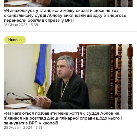
Аблову
викликали
«Я знаходжусь у стані, коли можу сказати щось не те»:
швидку
скандальному судді Аблову викликали швидку й вчергове
й
перенесли розгляд справи у ВРП
вчергове
13 Січня 2025, 15:38
перенесли
Перейти
розгляд
до
справи
Новина
публікації
у
«Намагаються
ВРП
позбавити
мене
життя»:
суддя
Аблов
не
з’явився
на
розгляд
дисциплінарної
справи
щодо
нього
«Намагаються позбавити мене життя»: суддя Аблов не
і
з’явився на розгляд дисциплінарної справи щодо нього і
звинуватив
звинуватив ВРП у хворобі
ВРП
28 Жовтня 2024, 18:31
у
Перейти
хворобі