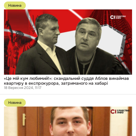
до
Новина
публікації
«Це
мій
кум
любимий!»:
скандальний
суддя
Аблов
винаймав
квартиру
в
експрокурора,
затриманого
на
хабарі
«Це мій кум любимий!»: скандальний суддя Аблов винаймав
квартиру в експрокурора, затриманого на хабарі
18 Вересня 2024, 11:17
Перейти
до
Новина
публікації
Підозрюваний
у
вбивстві
син
судді
Іван