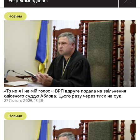
Усі рекомендовані
Перейти
до
Новина
публікації
«То
не
я
і
не
мій
голос»:
ВРП
вдруге
подала
на
звільнення
одіозного
суддю
«То не я і не мій голос»: ВРП вдруге подала на звільнення
Аблова.
одіозного суддю Аблова. Цього разу через тиск на суд
Цього
27 Лютого 2026, 15:49
разу
Перейти
через
до
тиск
Новина
публікації
на
Одіозного
суд
суддю
Аблова
все