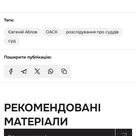
Теги:
Євгеній Аблов
ОАСК
розслідування про суддів
суд
Поширити публікацію:
РЕКОМЕНДОВАНІ
МАТЕРІАЛИ