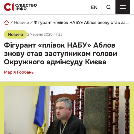
Skip
пошуковий
to
EN
запит
content
Новини
Фігурант «плівок НАБУ» Аблов знову став заступником голови Окружного адмінсуду Києва
Новина
2 Червня 2020, 17:23
Фігурант «плівок НАБУ» Аблов
знову став заступником голови
Окружного адмінсуду Києва
Марія Горбань