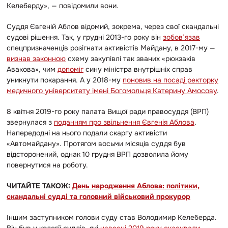
Келеберду
»
, — повідомили вони.
Суддя Євгеній Аблов відомий, зокрема, через свої скандальні
судові рішення. Так, у грудні 2013-го року він
зобов’язав
спецпризначенців розігнати активістів Майдану, в 2017-му —
визнав законною
схему закупівлі так званих
«
рюкзаків
Авакова
»
, чим
допоміг
сину міністра внутрішніх справ
уникнути покарання. А у 2018-му
поновив на посаді ректорку
медичного університету імені Богомольця Катерину Амосову
.
8 квітня 2019-го року палата Вищої ради правосуддя (ВРП)
звернулася з
поданням про звільнення Євгенія Аблова
.
Напередодні на нього подали скаргу активісти
«
Автомайдану
»
. Протягом восьми місяців суддя був
відсторонений, однак 10 грудня ВРП дозволила йому
повернутися на роботу.
ЧИТАЙТЕ ТАКОЖ:
День народження Аблова: політики,
скандальні судді та головний військовий прокурор
Іншим заступником голови суду став Володимир Келеберда.
Він був у колегії суддів, які
навесні 2019 року скасували