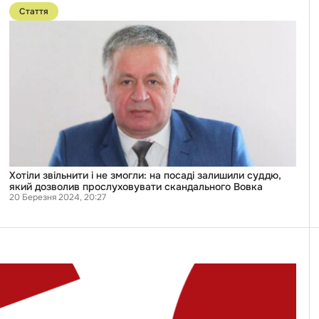
Засідання
до
Стаття
знову
публікації
перенесли
Хотіли
звільнити
не
змогли:
на
посаді
залишили
суддю,
який
дозволив
прослуховувати
скандального
Вовка
Хотіли звільнити і не змогли: на посаді залишили суддю,
який дозволив прослуховувати скандального Вовка
20 Березня 2024, 20:27