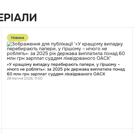
ЕРІАЛИ
Перейти
до
Новина
публікації
«У
кращому
випадку
перебирають
папери,
«У кращому випадку перебирають папери, у гіршому –
у
нічого не роблять»: за 2025 рік держава виплатила понад
гіршому
60 млн грн зарплат суддям ліквідованого ОАСК
–
28 Квітня 2026, 11:00
нічого
не
роблять»:
за
2025
рік
держава
виплатила
понад
60
млн
Перейти