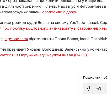
ито через небажання проходити оцінювання у Вищій кваліф
 діяльності окремих її членів. Наразі усім фігурантам з
я неправосудних рішень
оголосили підозри
.
аписи розмов судді Вовка на своєму YouTube-каналі. Сере
 про покупку коштовного антикваріату й старовинних мо
ддя
відмовилася
відсторонити Павла Вовка, Івана Погрібніч
тня президент України Володимир Зеленський у коментарі
ібратися” з Окружним адмінсудом Києва (ОАСК)
.
Поширити пуб