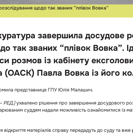
озслідування щодо так званих “плівок Вовка”
куратура завершила досудове р
о так званих “плівок Вовка”. І
си розмов із кабінету ексголо
 (ОАСК) Павла Вовка із його ко
ідомила представниця ГПУ Юлія Малашич.
— РЕД.)
ухвалено рішення про завершення досудового роз
дозрюваним суддям надали можливість ознайомитися із м
 відкриття матеріалів справу передадуть до суду та вже 