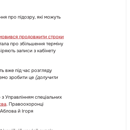
ння про підозру, які можуть
дмовився продовжити строки
тала про збільшення терміну
іряють записи з кабінету
ь вже під час розгляду
жемо зробити це
(долучити
 з Управлінням спеціальних
єва
. Правоохоронці
 Аблова й Ігоря