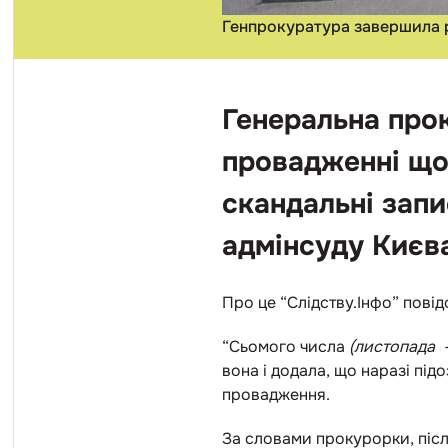
Генпрокуратура завершила р
Генеральна про
провадженні щод
скандальні запи
адмінсуду Києва
Про це “Слідству.Інфо” пов
“Сьомого числа
(листопада 
вона і додала, що наразі пі
провадження.
За словами прокурорки, після