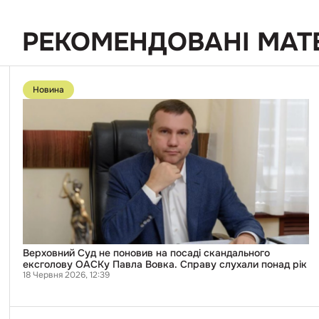
РЕКОМЕНДОВАНІ МАТ
Перейти
до
Новина
публікації
Верховний
Суд
не
поновив
на
посаді
скандального
ексголову
ОАСКу
Павла
Вовка.
Справу
слухали
понад
Верховний Суд не поновив на посаді скандального
рік
ексголову ОАСКу Павла Вовка. Справу слухали понад рік
18 Червня 2026, 12:39
Перейти