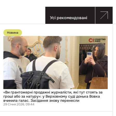
Усі рекомендовані
Перейти
до
Новина
публікації
«Ви
грантожерні
продажні
журналісти,
які
тут
стоять
за
гроші
або
за
натуру»:
у
Верховному
«Ви грантожерні продажні журналісти, які тут стоять за
суді
гроші або за натуру»: у Верховному суді донька Вовка
донька
вчинила галас. Засідання знову перенесли
Вовка
29 Січня 2026, 09:44
вчинила
галас.
Перейти