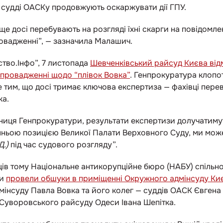
 судді ОАСКу продовжують оскаржувати дії ГПУ.
е досі перебувають на розгляді їхні скарги на повідомле
овадженні”, — зазначила Малашич.
ство.Інфо”, 7 листопада
Шевченківський райсуд Києва ві
 провадженні щодо “плівок Вовка”
. Генпрокуратура клопо
 тим, що досі тримає ключова експертиза — фахівці перев
ка.
тниця Генпрокуратури, результати експертизи долучатимут
анньою позицією Великої Палати Верховного Суду, ми мо
Д.)
під час судового розгляду”.
ців тому Національне антикорупційне бюро (НАБУ) спільно
ри
провели обшуки в приміщенні Окружного адмінсуду Ки
дмінсуду Павла Вовка та його колег — суддів ОАСК Євгена
і Суворовського райсуду Одеси Івана Шепітка.