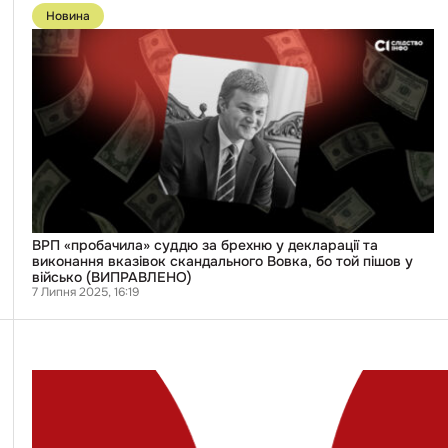
до
Новина
публікації
ВРП
«пробачила»
суддю
за
брехню
у
декларації
та
виконання
вказівок
скандального
Вовка,
бо
той
ВРП «пробачила» суддю за брехню у декларації та
пішов
виконання вказівок скандального Вовка, бо той пішов у
у
військо (ВИПРАВЛЕНО)
військо
7 Липня 2025, 16:19
(ВИПРАВЛЕНО)