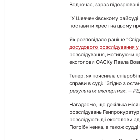
Водночас, зараз підозрювані
“У Шевченківському райсуді щ
поставити хрест на цьому пр
Як розповідало раніше “Слід
досудового розслідування у
розслідування, мотивуючи це
ексголови ОАСКу Павла Вов
Тепер, як пояснила співробі
справи в суді: “
Згідно з ост
результати експертизи, — РЕ
Нагадаємо, що декілька міся
розслідувань Генпрокурату
розслідують дії ексголови а
Погрібніченка, а також судд