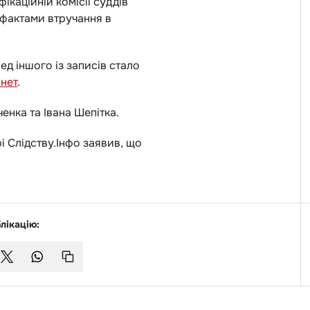
ікаційній комісії суддів
а фактами втручання в
д іншого із записів стало
нет
.
енка та Івана Шепітка.
 Слідству.Інфо заявив, що
лікацію: