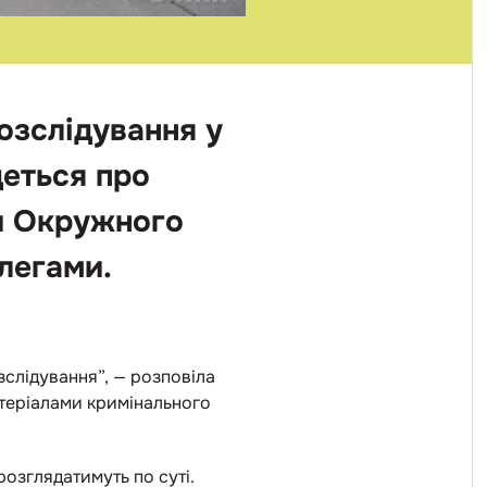
озслідування у
деться про
ви Окружного
легами.
слідування”, — розповіла
атеріалами кримінального
розглядатимуть по суті.