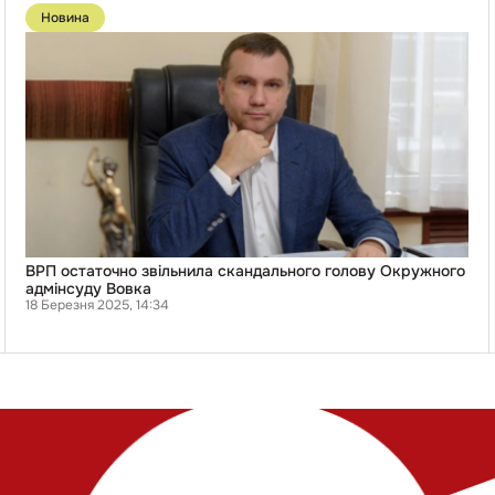
грн
до
Новина
зарплат
публікації
суддям
ВРП
ліквідованого
остаточно
ОАСК
звільнила
і
скандального
голову
Окружного
адмінсуду
Вовка
ВРП остаточно звільнила скандального голову Окружного
адмінсуду Вовка
18 Березня 2025, 14:34