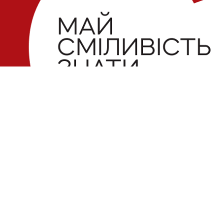
Електронна пошта
Поштова
 можливий
 Майте на
Україна,
slidstvo.info@gmail.com
ачений для
Щекавиц
Номер телефону
248
+ 38 (050) 975-56-21
Ідентифі
№ R-40-