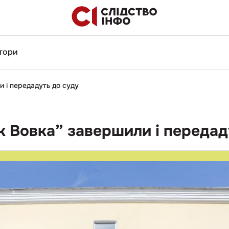
тори
 і передадуть до суду
к Вовка” завершили і передад