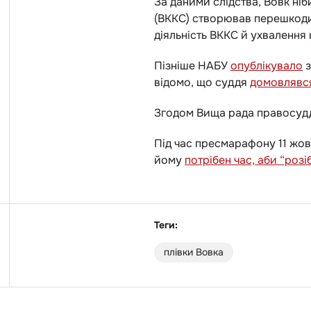
За даними слідства, Вовк ніб
(ВККС) створював перешкоди в
діяльність ВККС й ухваленн
Пізніше НАБУ
опублікувало
з
відомо, що суддя
домовлявся
Згодом Вища рада правосу
Під час пресмарафону 11 жов
йому
потрібен час, аби “роз
Теги:
плівки Вовка