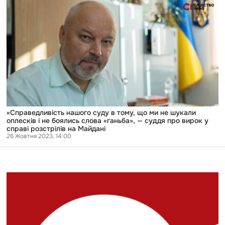
«Справедливість
нашого
суду
в
тому,
що
ми
не
шукали
оплесків
і
не
боялись
слова
«Справедливість нашого суду в тому, що ми не шукали
«ганьба»,
оплесків і не боялись слова «ганьба», — суддя про вирок у
—
справі розстрілів на Майдані
суддя
26 Жовтня 2023, 14:00
про
вирок
у
справі
розстрілів
на
Майдані