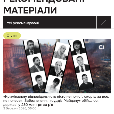
МАТЕРІАЛИ
Усі рекомендовані
Перейти
до
Стаття
публікації
«Кримінальну
відповідальність
ніхто
не
поніс
і,
скоріш
за
все,
не
понесе».
Забезпечення
«суддів
Майдану»
«Кримінальну відповідальність ніхто не поніс і, скоріш за все,
обійшлося
не понесе». Забезпечення «суддів Майдану» обійшлося
державі
державі у 230 млн грн за рік
у
3 Березня 2026, 06:00
230