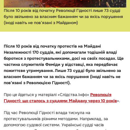
Після 10 років від початку Революції Гідності лише 73 судді
було звільнено за власним бажанням чи за якісь порушення
(іноді навіть не пов’язані з Майданом)
Після 10 років від початку протестів на Майдані
Незалежності 170 суддів, які допомагали тодішній владі
боротися з протестувальниками, досі на своїх посадах. Ще
частина служителів Феміди у відставці, яка передбачає
пожиттєве утримування. Лише 73 судді було звільнено за
власним бажанням чи за якісь порушення (іноді навіть не
пов’язані з Революцією Гідності).
Про це йдеться у матеріалі «Слідства.Інфо»
Революція
Гідності: що сталось з суддями Майдану через 10 років
».
Під час Революції Гідності влада тиснула на
протестувальників різними методами. Наприклад, за
допомогою судової системи. Українські судді часів