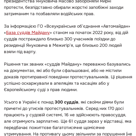
президентства Януковича масово забороняли мирні
протести, безпідставно обирали жорсткі запобіжні заходи
затриманим та позбавляли водійських прав.
За інформацією ГО «Всеукраїнське об’єднання «Автомайдан»
«
База суддів Майдану
» станом на початок 2022 року, від дій
суддів постраждало близько 300 учасників поїздки до
резиденції Януковича в Межигір’я, ще близько 200 людей
взяли під варту.
Рішення так званих «суддів Майдану» переважно базувались
на документах, які або були сфальшовані, або не містили
доказів протиправної поведінки протестувальників. Ці рішення
успішно оскаржували в апеляціях та касаціях або у
Європейському суді з прав людини.
Усього в Україні є понад
300 суддів
, які своїми діями були
причетні до утисків протестувальників. Серед них 170 досі
працюють у судовій системі, 16 не здійснюють правосуддя,
але отримують зарплатню. Ще 61 суддя зараз у відставці, яка
передбачає пожиттєве багатотисячне щомісячне
утримування. На противагу цьому звільнили за порушення (не