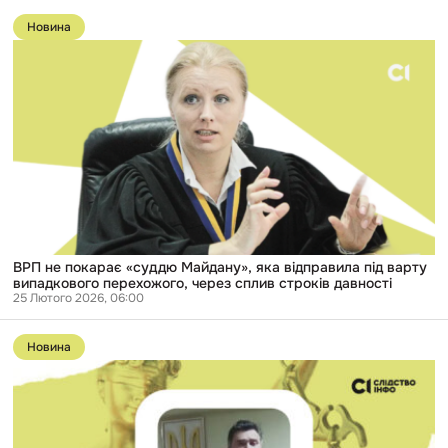
Перейти
млн
до
грн
Новина
публікації
за
ВРП
рік
не
покарає
«суддю
Майдану»,
яка
відправила
під
варту
випадкового
перехожого,
через
сплив
строків
ВРП не покарає «суддю Майдану», яка відправила під варту
давності
випадкового перехожого, через сплив строків давності
25 Лютого 2026, 06:00
Перейти
до
Новина
публікації
Суддя,
який
відправив
побитих
міліцією