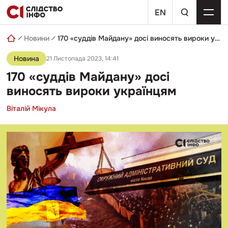
Skip
пошуковий
to
EN
запит
content
Новини
170 «суддів Майдану» досі виносять вироки українцям
Новина
21 Листопада 2023, 14:41
170 «суддів Майдану» досі
виносять вироки українцям
Віталій Мікула