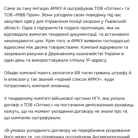
Саме за таку імітацію АМКУ й оштрафував ТОВ «Олтекс» та
ТОВ «МВВ Пром». Вони узгодили свою поведінку під час
закупівлі одягу для Управління поліції охорони у Львівській
області. Одне з підприємств подало пропозицію, яка не
відповідала вимогам тендерної документації, та встановило
неконкурентні ціни. Крім того, в АМКУ виявили господарські
відносини між двома товариствами. Компанії відкривали та
закривали рахунки в Державному казначействі України в
один день та використовували спільну IP-адресу.
Обидві компанії мають заплатити 68 тисяч гривень штрафу й
їх вписали у так званий «чорний список АМКУ», куди
потрапляють компанії-змовниці.
У тендерному комітеті військової частини НГУ, яка уклала
договір з ТОВ «Олтекс» на постачання демісезонних рукавиць
кажуть, що на момент укладення договору не знали про те,
що компанію оштрафували.
«В умовах укладеного договору не передбачене розривання
його через те, що підрядника оштрафував Антимонопольний