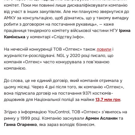
комітет. Поки ми повинні лише дискваліфіковувати компанію
від участ в інших закупівлях. Але ми плануємо
звернутися до
АМКУ за консультацією, щоб дізнатись, що у такому випадку
робити з договором на постачання рукавиць», — каже
працівниця тендерного комітету військової частини НГУ
Ірина
Камінська
у коментарі «Слідству.Інфо».
На нечесній конкуренції ТОВ «Олтекс» також
ловили
і
журналісти-розслідувачі. NGL у 2020 році писало, що
компанія «Олтекс» часто конкурувала з пов’язаною
компанією.
До слова, це не єдиний договір, який компанія отримала у
цьому місяці. Через 4 дні після того, як компанію «Олтекс»,
вона підписала договір на постачання 9371 костюмів-
дощовиків для Національної поліції за майже
13,7 млн грн
.
Згідно з інформацією YouControl, ТОВ «Олтекс» з’явилось на
ринку у 1999 році. Компанію заснували
Армен Асланян
та
Ганна Огаренко
, яка зараз володіє бізнесом.