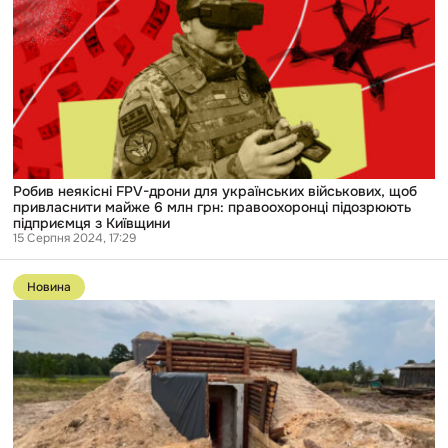
FPV-
дрони
для
українських
військових,
щоб
привласнити
майже
6
млн
грн:
правоохоронці
Робив неякісні FPV-дрони для українських військових, щоб
підозрюють
привласнити майже 6 млн грн: правоохоронці підозрюють
підприємця
підприємця з Київщини
з
15 Серпня 2024, 17:29
Київщини
Перейти
до
Новина
публікації
Деревина
для
фортифікацій:
харківські
чиновники
уклали
договори
з
компаніями-