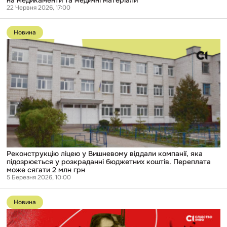
неналежному
ймовірної
22 Червня 2026, 17:00
лікуванні
переплати
військових,
Перейти
цьогоріч
до
витратила
Новина
публікації
майже
Реконструкцію
100
ліцею
млн
у
грн
Вишневому
на
віддали
медикаменти
компанії,
та
яка
медичні
підозрюється
матеріали
у
розкраданні
бюджетних
коштів.
Переплата
може
Реконструкцію ліцею у Вишневому віддали компанії, яка
сягати
підозрюється у розкраданні бюджетних коштів. Переплата
2
може сягати 2 млн грн
млн
5 Березня 2026, 10:00
грн
Перейти
до
Новина
публікації
Робив
неякісні