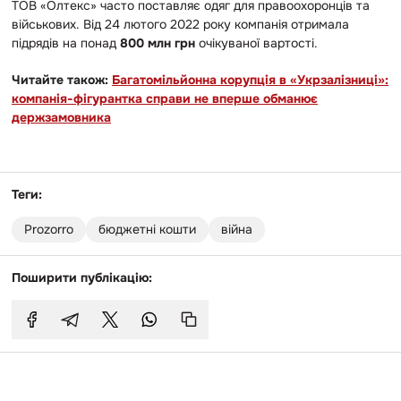
ТОВ «Олтекс» часто поставляє одяг для правоохоронців та
військових. Від 24 лютого 2022 року компанія отримала
підрядів на понад
800 млн грн
очікуваної вартості.
Читайте також:
Багатомільйонна корупція в «Укрзалізниці»:
компанія-фігурантка справи не вперше обманює
держзамовника
Теги:
Prozorro
бюджетні кошти
війна
Поширити публікацію: