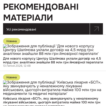
РЕКОМЕНДОВАНІ
МАТЕРІАЛИ
Усі рекомендовані
Перейти
до
Новина
публікації
Для
нового
корпусу
Для нового корпусу Центру Шалімова уклали договір на 4,5
Центру
млрд грн: аналітики знайшли 88 млн грн ймовірної переплати
Шалімова
13 Липня 2026, 12:48
уклали
договір
Перейти
на
до
4,5
Новина
публікації
млрд
Київська
грн:
лікарня
аналітики
«БСП»,
знайшли
яку
88
Київська лікарня «БСП», яку звинувачують у неналежному
звинувачують
млн
лікуванні військових, цьогоріч витратила майже 100 млн грн
у
грн
на медикаменти та медичні матеріали