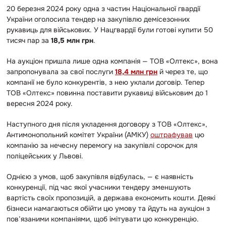
20 березня 2024 року одна з частин Національної гвардії
України оголосила тендер на закупівлю демісезонних
рукавиць для військових. У Нацгвардії були готові купити 50
тисяч пар за
18,5 млн грн
.
На аукціон пришла лише одна компанія — ТОВ «Олтекс», вона
запропонувала за свої послуги
18,4 млн грн
й через те, що
компанії не було конкурентів, з нею уклали договір. Тепер
ТОВ «Олтекс» повинна поставити рукавиці військовим до 1
вересня 2024 року.
Наступного дня після укладення договору з ТОВ «Олтекс»,
Антимонопольний комітет України (АМКУ)
оштрафував
цю
компанію за нечесну перемогу на закупівлі сорочок для
поліцейських у Львові.
Однією з умов, щоб закупівля відбулась, — є наявність
конкуренції, під час якої учасники тендеру зменшують
вартість своїх пропозицій, а держава економить кошти. Деякі
бізнеси намагаються обійти цю умову та йдуть на аукціон з
пов’язаними компаніями, щоб імітувати цю конкуренцію.