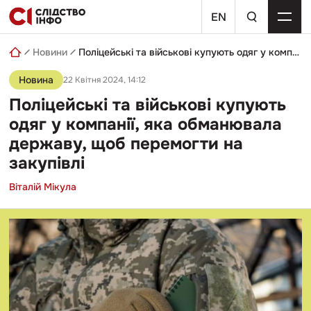
Skip
пошуковий
to
EN
запит
content
Новини
Поліцейські та військові купують одяг у компанії, яка обманювала державу, щоб перемогти на закупівлі
Новина
22 Квітня 2024, 14:12
Поліцейські та військові купують
одяг у компанії, яка обманювала
державу, щоб перемогти на
закупівлі
Віталій Мікула