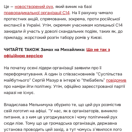
Це —
новостворений рух
, який виник на базі
праворадикальної організації С14
. На її рахунку чимало
протестних акцій, спрямованих, зокрема, проти російської
експансії в Україні. Утім, окремим учасникам колишньої С14
закидали й участь у доволі скандальних подіях, таких як, до
прикладу, жорстокий розгін табору ромів у Києві.
ЧИТАЙТЕ ТАКОЖ Замах на Михайлика:
Що не так з
офіційною версією
На початку осені лідери організації заявили про її
переформатування. А один із співзасновників “Суспільства
майбутнього” Сергій Мазур в інтерв’ю “theБабель”
повідомив
про наміри йти політику. Утім, офіційно зареєстрованої партії
наразі не існує.
Владислава Мельничука обурило те, що цей рух розмістив
свій логотип на афіші. “У нас, як в організаторів, виникло
питання, а з ким це узгоджувалося і чому політичний рух
сюди лізе. Тому що це громадська організація, державна
установа проводить цей захід, а тут чомусь з’явилося лого