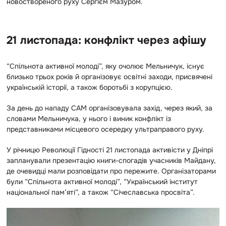
новоствореного руху Сергієм Мазуром.
21 листопада: конфлікт через афішу
“Спільнота активної молоді”, яку очолює Мельничук, існує
близько трьох років й організовує освітні заходи, присвячені
українській історії, а також боротьбі з корупцією.
За день до нападу САМ організовувала захід, через який, за
словами Мельничука, у нього і виник конфлікт із
представниками місцевого осередку ультраправого руху.
У річницю Революції Гідності 21 листопада активісти у Дніпрі
запланували презентацію книги-спогадів учасників Майдану,
де очевидці мали розповідати про пережите. Організаторами
були “Спільнота активної молоді”, “Український інститут
національної пам’яті”, а також “Січеславська просвіта”.