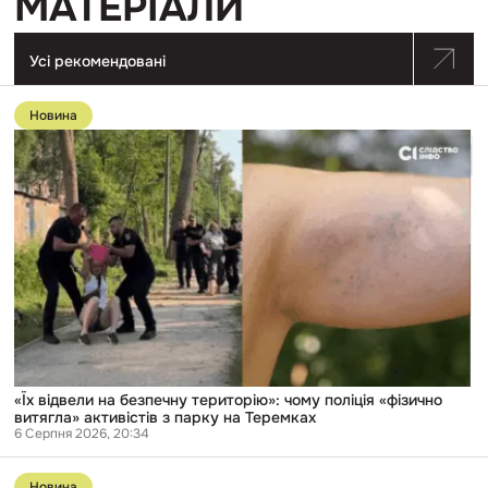
МАТЕРІАЛИ
Усі рекомендовані
Перейти
до
Новина
публікації
«Їх
відвели
на
безпечну
територію»:
чому
поліція
«фізично
витягла»
активістів
з
парку
на
Теремках
«Їх відвели на безпечну територію»: чому поліція «фізично
витягла» активістів з парку на Теремках
6 Серпня 2026, 20:34
Перейти
до
Новина