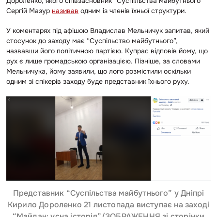
Дороленко, якого співзасновник “Суспільства майбутнього”
Сергій Мазур
називав
одним із членів їхньої структури.
У коментарях під афішою Владислав Мельничук запитав, який
стосунок до заходу має “Суспільство майбутнього”,
назвавши його політичною партією. Купрас відповів йому, що
рух є лише громадською організацією.
Пізніше, за словами
Мельничука, йому заявили, що лого розмістили оскільки
одним зі спікерів заходу буде представник їхнього руху.
Представник “Суспільства майбутнього” у Дніпрі
Кирило Дороленко 21 листопада виступає на заході
“Майдан: усна історія”/ЗОБРАЖЕННЯ зі сторінки