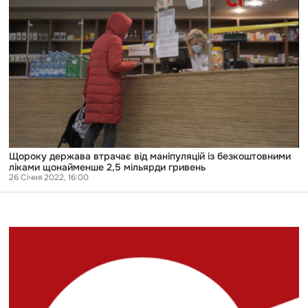
держава
втрачає
від
маніпуляцій
із
безкоштовними
ліками
щонайменше
2,5
мільярди
гривень
Щороку держава втрачає від маніпуляцій із безкоштовними
ліками щонайменше 2,5 мільярди гривень
26 Січня 2022, 16:00