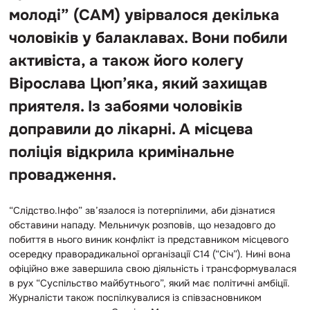
молоді” (САМ) увірвалося декілька
чоловіків у балаклавах. Вони побили
активіста, а також його колегу
Вірослава Цюп’яка, який захищав
приятеля. Із забоями чоловіків
доправили до лікарні. А місцева
поліція відкрила кримінальне
провадження.
“Слідство.Інфо” зв’язалося із потерпілими, аби дізнатися
обставини нападу. Мельничук розповів, що незадовго до
побиття в нього виник конфлікт із представником місцевого
осередку праворадикальної організації С14 (“Січ”). Нині вона
офіційно вже завершила свою діяльність і трансформувалася
в рух “Суспільство майбутнього”, який має політичні амбіції.
Журналісти також поспілкувалися із співзасновником