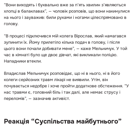
“Вони виходять і буквально вже за п’ять хвилин з’являються
хлопці в балаклавах”, — чоловік розповів, що вони накинулися
на нього і зауважив: били руками і ногами цілеспрямовано в
голову.
“В процесі підключився мій колега Вірослав, який намагався
зупинити їх. Йому прилетіло кілька подач в голову, і після
цього вони почали добивати мене”, — каже Мельничук.
У той
час в кімнаті було ще двоє дівчат, які викликали поліцію.
Нападники втекли.
Владислав Мельничук розповідає, що ні в нього, ні в його
колеги серйозних травм лікарі не виявили. Утім, він
почувається недобре і хоче пройти додаткове обстеження. “
У
нас травми є, головний біль і так далі, але немає струсу і
переломів”, — зазначив активіст.
Реакція “Суспільства майбутнього”