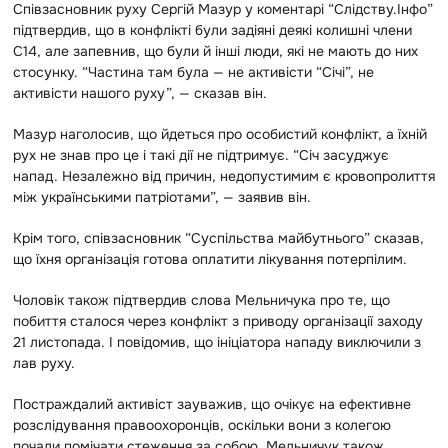
Співзасновник руху Сергій Мазур у коментарі “Слідству.Інфо”
підтвердив, що в конфлікті були задіяні деякі колишні члени
С14, але запевнив, що були й інші люди, які не мають до них
стосунку. “Частина там була — не активісти “Січі”, не
активісти нашого руху”, — сказав він.
Мазур наголосив, що йдеться про особистий конфлікт, а їхній
рух не знав про це і такі дії не підтримує. “
Січ засуджує
напад. Незалежно від причин, недопустимим є кровопролиття
між українськими патріотами”, — заявив він.
Крім того, співзасновник “Суспільства майбутнього” сказав,
що їхня організація готова оплатити лікування потерпілим.
Чоловік також підтвердив слова Мельничука про те, що
побиття сталося через конфлікт з приводу організації заходу
21 листопада. І повідомив, що ініціатора нападу виключили з
лав руху.
Постраждалий активіст зауважив, що очікує на ефективне
розслідування правоохоронців, оскільки вони з колегою
почали помічати стеження за собою. Мельничук також