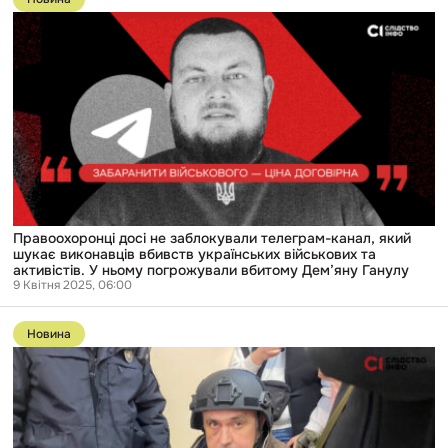
публікації
Правоохоронці
досі
не
заблокували
телеграм-
канал,
який
шукає
виконавців
вбивств
українських
військових
та
активістів.
Правоохоронці досі не заблокували телеграм-канал, який
У
шукає виконавців вбивств українських військових та
ньому
активістів. У ньому погрожували вбитому Дем’яну Ганулу
погрожували
9 Квітня 2025, 06:00
вбитому
Перейти
Дем’яну
до
Ганулу
Новина
публікації
Підозрюваний
у
вбивстві
активіста
Ганула
раніше