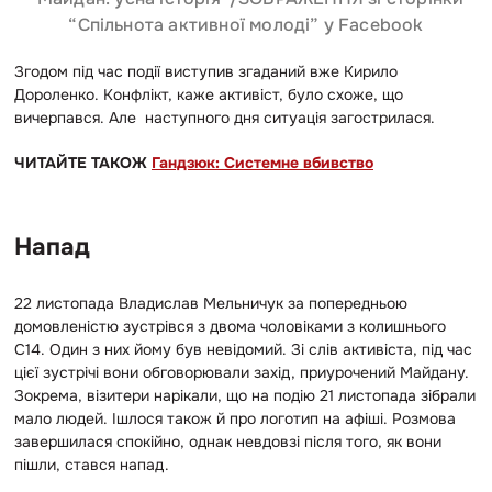
“Спільнота активної молоді” у Facebook
Згодом під час події виступив згаданий вже Кирило
Дороленко. Конфлікт, каже активіст, було схоже, що
вичерпався. Але наступного дня ситуація загострилася.
ЧИТАЙТЕ ТАКОЖ
Гандзюк: Системне вбивство
Напад
22 листопада Владислав Мельничук за попередньою
домовленістю зустрівся з двома чоловіками з колишнього
С14. Один з них йому був невідомий. Зі слів активіста, під час
цієї зустрічі вони обговорювали захід, приурочений Майдану.
Зокрема, візитери нарікали, що на подію 21 листопада зібрали
мало людей. Ішлося також й про логотип на афіші. Розмова
завершилася спокійно, однак невдовзі після того, як вони
пішли, стався напад.