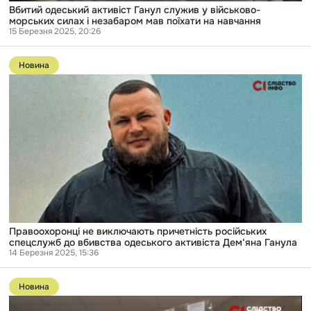
на
Вбитий одеський активіст Ганул служив у військово-
навчання
морських силах і незабаром мав поїхати на навчання
15 Березня 2025, 20:26
Перейти
до
Новина
публікації
Правоохоронці
не
виключають
причетність
російських
спецслужб
до
вбивства
одеського
активіста
Дем‘яна
Ганула
Правоохоронці не виключають причетність російських
спецслужб до вбивства одеського активіста Дем‘яна Ганула
14 Березня 2025, 15:36
Перейти
до
Новина
публікації
Щороку