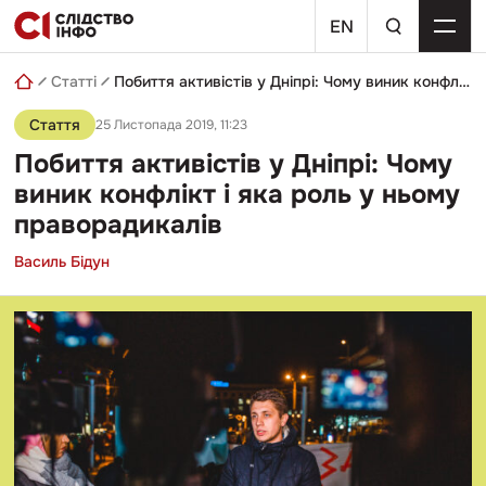
Skip
пошуковий
to
EN
запит
content
Статті
Побиття активістів у Дніпрі: Чому виник конфлікт і яка роль у ньому праворадикалів
Стаття
25 Листопада 2019, 11:23
Побиття активістів у Дніпрі: Чому
виник конфлікт і яка роль у ньому
праворадикалів
Василь Бідун