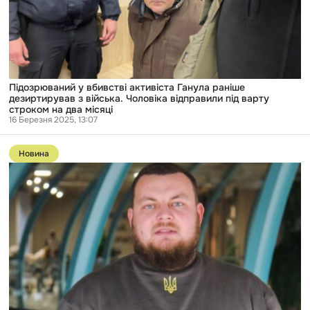
дезиртирував
з
війська.
Чоловіка
відправили
під
варту
строком
Підозрюваний у вбивстві активіста Ганула раніше
на
дезиртирував з війська. Чоловіка відправили під варту
два
строком на два місяці
місяці
16 Березня 2025, 13:07
Перейти
до
Новина
публікації
Вбитий
одеський
активіст
Ганул
служив
у
військово-
морських
силах
і
незабаром
мав
поїхати