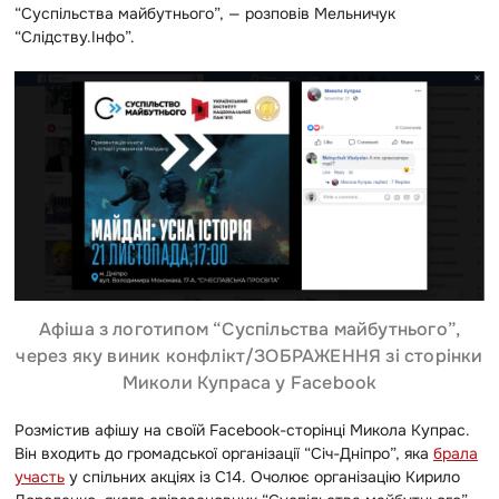
“Суспільства майбутнього”, — розповів Мельничук
“Слідству.Інфо”.
Афіша з логотипом “Суспільства майбутнього”,
через яку виник конфлікт/ЗОБРАЖЕННЯ зі сторінки
Миколи Купраса у Facebook
Розмістив афішу на своїй Facebook-сторінці Микола Купрас.
Він входить до громадської організації “Січ-Дніпро”, яка
брала
участь
у спільних акціях із С14. Очолює організацію Кирило