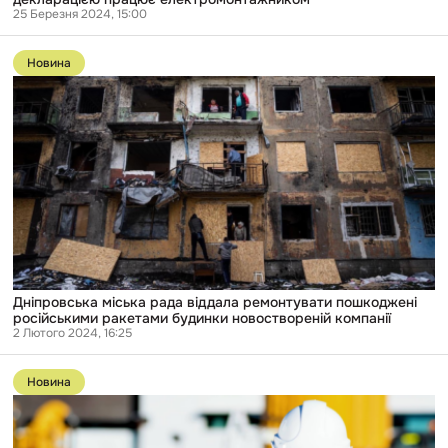
25 Березня 2024, 15:00
Перейти
до
Новина
публікації
Дніпровська
міська
рада
віддала
ремонтувати
пошкоджені
російськими
ракетами
будинки
новоствореній
компанії
Дніпровська міська рада віддала ремонтувати пошкоджені
російськими ракетами будинки новоствореній компанії
2 Лютого 2024, 16:25
Перейти
до
Новина
публікації
Під
час
будівництва