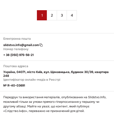
Пагінація
1
2
3
4
записів
Електронна пошта
slidstvo.info@gmail.com
Номер телефону
+ 38 (050) 975-56-21
Поштова адреса
Україна, 04071, місто Київ, вул. Щекавицька, будинок 30/39, квартира
248
Ідентифікатор онлайн-медіа в Реєстрі
№ R-40-03691
Передрук та використання матеріалів, опублікованих на Slidstvo.Info,
можливий тільки за умови прямого гіперпосилання у першому чи
другому абзаці. Майте на увазі, що контент, який публікує
«Слідство.Інфо», переважно не призначений для дітей.