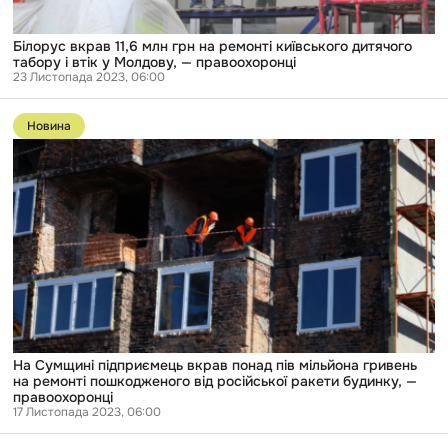
втік
у
Молдову,
Білорус вкрав 11,6 млн грн на ремонті київського дитячого
—
табору і втік у Молдову, — правоохоронці
правоохоронці
23 Листопада 2023, 06:00
Перейти
до
Новина
публікації
На
Сумщині
підприємець
вкрав
понад
пів
мільйона
гривень
на
ремонті
пошкодженого
від
російської
ракети
На Сумщині підприємець вкрав понад пів мільйона гривень
будинку,
на ремонті пошкодженого від російської ракети будинку, —
—
правоохоронці
правоохоронці
17 Листопада 2023, 06:00
Перейти