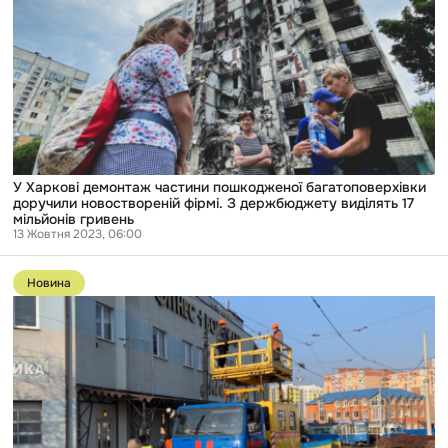
демонтаж
частини
пошкодженої
багатоповерхівки
доручили
новоствореній
фірмі.
З
держбюджету
виділять
17
мільйонів
У Харкові демонтаж частини пошкодженої багатоповерхівки
гривень
доручили новоствореній фірмі. З держбюджету виділять 17
мільйонів гривень
13 Жовтня 2023, 06:00
Перейти
до
Новина
публікації
У
Вінниці
підприємець
вкрав
майже
2
млн
грн
на