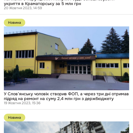
укриття в Краматорську за 5 млн грн
20 Жовтня 2023, 14:59
Перейти
до
Новина
публікації
У
Слов’янську
чоловік
створив
ФОП,
а
через
три
дні
отримав
підряд
на
ремонт
на
У Слов’янську чоловік створив ФОП, а через три дні отримав
суму
підряд на ремонт на суму 2,4 млн грн з держбюджету
2,4
19 Жовтня 2023, 15:36
млн
Перейти
грн
до
з
Новина
публікації
держбюджету
У
Харкові