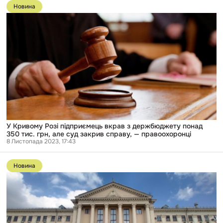
до
Новина
публікації
У
Кривому
Розі
підприємець
вкрав
з
держбюджету
понад
350
тис.
грн,
але
суд
закрив
У Кривому Розі підприємець вкрав з держбюджету понад
справу,
350 тис. грн, але суд закрив справу, — правоохоронці
—
8 Листопада 2023, 17:43
правоохоронці
Перейти
до
Новина
публікації
Запорізька
міська
рада
віддасть
понад
5