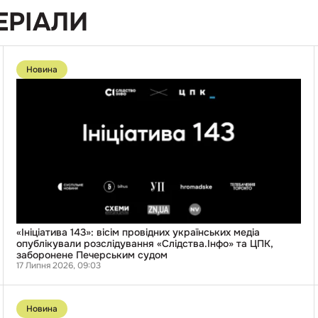
ЕРІАЛИ
Перейти
до
Новина
публікації
«Ініціатива
143»:
вісім
провідних
українських
медіа
опублікували
розслідування
«Слідства.Інфо»
та
ЦПК,
заборонене
Печерським
судом
«Ініціатива 143»: вісім провідних українських медіа
опублікували розслідування «Слідства.Інфо» та ЦПК,
заборонене Печерським судом
17 Липня 2026, 09:03
Перейти
до
Новина
публікації