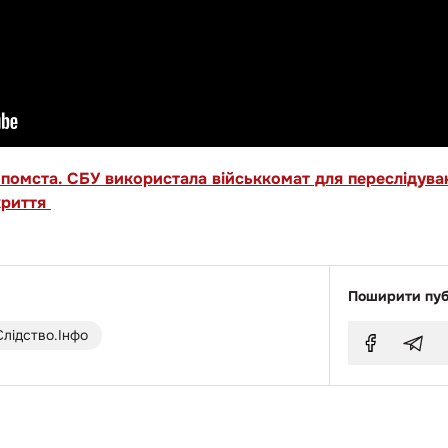
 помста. СБУ використала військкомат для переслідува
криття
Поширити пуб
Слідство.Інфо