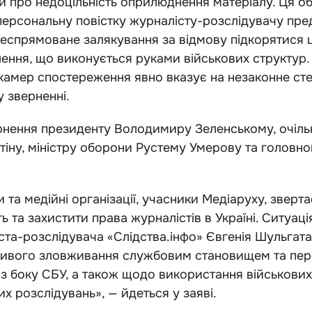
про недоцільність оприлюднення матеріалу. Ця об
персональну повістку журналісту-розслідувачу пр
леспрямоване залякування за відмову підкорятися
ення, що виконується руками військових структур.
 камер спостереження явно вказує на незаконне ст
у зверненні.
рнення президенту Володимиру Зеленському, очіл
тіну, міністру оборони Рустему Умерову та голов
и та медійні організації, учасники Медіаруху, звер
 та захистити права журналістів в Україні. Ситуаці
та-розслідувача «Слідства.інфо» Євгенія Шульгат
ивого зловживання службовим становищем та пе
і з боку СБУ, а також щодо використання військових
х розслідувань», — йдеться у заяві.