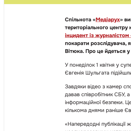
Спільнота «
Медіарух
» ви
територіального центру 
інцидент із журналістом
покарати розслідувача, 
Вітюка. Про це йдеться 
У понеділок 1 квітня у с
Євгенія Шульгата підійшл
Завдяки відео з камер сп
давав співробітник СБУ, 
інформаційної безпеки. Ц
кількома днями раніше Є
«Напередодні публікації 