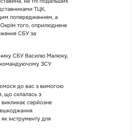
ставина, на тлі подальших
едставниками ТЦК,
 цим попередженням, а
 Окрім того, оприлюднене
еження СБУ за
ьнику СБУ Василю Малюку,
нокомандуючому ЗСУ
таємося до вас з вимогою
я, що склалась з
а викликає серйозне
решкоджання
 як інструменту для