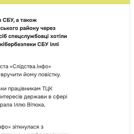
в СБУ, а також
нського району через
сіб спецслужбовці хотіли
кібербезпеки СБУ Іллі
ста «Слідства.Інфо»
 вручити йому повістку.
вки працівникам ТЦК
інтересів держави в сфері
рала Іллю Вітюка,
фо» зіткнулася з