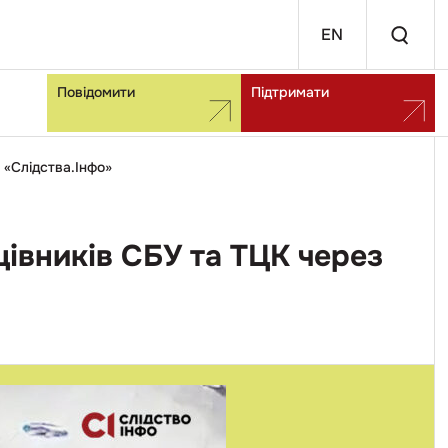
EN
Повідомити
Підтримати
 «Слідства.Інфо»
івників СБУ та ТЦК через