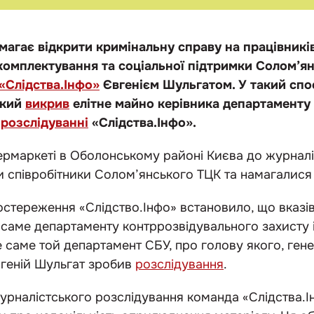
магає відкрити кримінальну справу на працівникі
комплектування та соціальної підтримки Солом’я
 «Слідства.Інфо»
Євгенієм Шульгатом. У такий спо
який
викрив
елітне майно керівника департаменту 
у
розслідуванні
«Слідства.Інфо».
упермаркеті в Оболонському районі Києва до журналі
и співробітники Солом’янського ТЦК та намагалися
остереження «Слідство.Інфо» встановило, що вказі
а саме департаменту контррозвідувального захисту 
е саме той департамент СБУ, про голову якого, гене
вгеній Шульгат зробив
розслідування
.
журналістського розслідування команда «Слідства.Ін