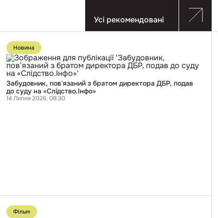
Усі рекомендовані
Перейти
до
Новина
публікації
Забудовник,
повʼязаний
з
братом
Забудовник, повʼязаний з братом директора ДБР, подав
директора
до суду на «Слідство.Інфо»
ДБР,
14 Липня 2026, 08:30
подав
до
суду
на
«Слідство.Інфо»
Перейти
до
Фільм
публікації