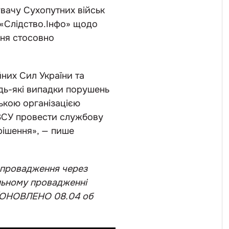
вачу Сухопутних військ
 «Слідство.Інфо» щодо
ння стосовно
них Сил України та
дь-які випадки порушень
ькою організацією
 ЗСУ провести службову
рішення», — пише
 провадження через
альному провадженні
 (ОНОВЛЕНО 08.04 об