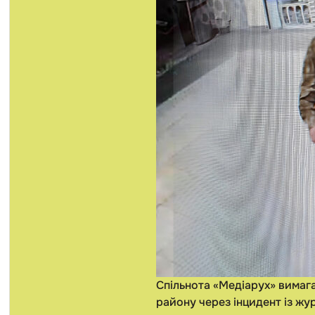
Спільнота «Медіарух» вимага
району через інцидент із жу