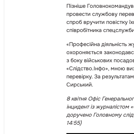
Пізніше Головнокоманду
провести службову перев
спроб вручити повістку ї
співробітника спецслужби
«Професійна діяльність ж
охороняється законодавс
з боку військових посадо
«Слідство.Інфо»
, мною ви
перевірку. За результата
Сирський.
8 квітня Офіс Генеральн
інцидент із журналістом 
доручено Головному слі
14:55)