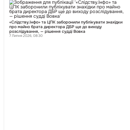
«Слідству.Інфо»
та
ЦПК
заборонили
публікувати
«Слідству.Інфо» та ЦПК заборонили публікувати знахідки
знахідки
про майно брата директора ДБР ще до виходу
про
розслідування, — рішення судді Вовка
майно
7 Липня 2026, 08:30
брата
директора
ДБР
ще
до
виходу
розслідування,
—
рішення
судді
Вовка