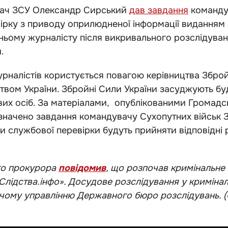
вач ЗСУ Олександр Сирський
дав завдання
команду
ірку з приводу оприлюдненої інформації виданням
хньому журналісту після викривального розслідува
.
урналістів користується повагою керівництва Зброй
твом України. Збройні Сили України засуджують бу
вих осіб.
За матеріалами, опублікованими Громадс
значено завдання командувачу Сухопутних військ
ми службової перевірки будуть прийняти відповідні 
ого прокурора
повідомив
, що розпочав кримінальне
«Слідства.інфо». Досудове розслідування у кримін
дчому управлінню Державного бюро розслідувань.