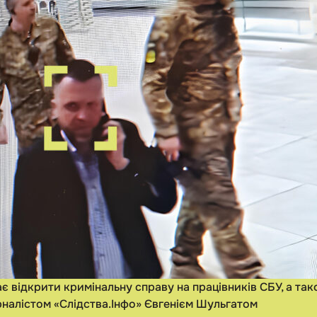
є відкрити кримінальну справу на працівників СБУ, а та
рналістом «Слідства.Інфо» Євгенієм Шульгатом