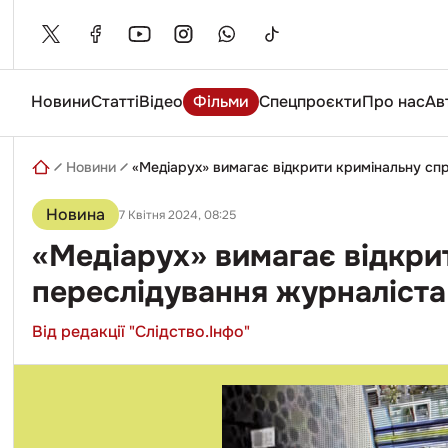
Skip
to
content
Новини
Статті
Відео
Фільми
Спецпроєкти
Про нас
Ав
Введіть
пошуковий
запит
Новини
«Медіарух» вимагає відкрити кримінальну спр
Новина
7 Квітня 2024, 08:25
«Медіарух» вимагає відкрит
переслідування журналіста
Від редакції "Слідство.Інфо"