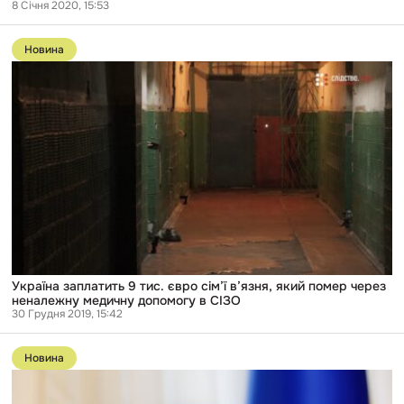
8 Січня 2020, 15:53
Перейти
до
Новина
публікації
Україна
заплатить
9
тис.
євро
сім’ї
в’язня,
який
помер
через
неналежну
медичну
допомогу
в
СІЗО
Україна заплатить 9 тис. євро сім’ї в’язня, який помер через
неналежну медичну допомогу в СІЗО
30 Грудня 2019, 15:42
Перейти
до
Новина
публікації
Вища
рада