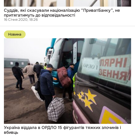
Суддів, які скасували націоналізацію “ПриватБанку”, не
притягатимуть до відповідальності
16 Січня 2020, 18:26
Перейти
до
Новина
публікації
Україна
віддала
в
ОРДЛО
15
фігурантів
тяжких
злочинів
і
вбивць
Україна віддала в ОРДЛО 15 фігурантів тяжких злочинів і
вбивць