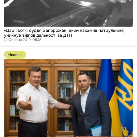
нахамив
патрульним,
уникнув
відповідальності
за
ДТП
«Цар і бог»: суддя Запорожан, який нахамив патрульним,
уникнув відповідальності за ДТП
14 Серпня 2019, 05:18
Перейти
до
Новина
публікації
Скандальний
суддя
Сергій
Вовк
вирішив
стягнути
з
бюджету
майже
7
млн
грн
на
користь
Портнова