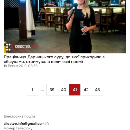
з
обшуками,
отримувала
величезні
премії
Працівниця Дарницького суду, до якої приходили з
обшуками, отримувала величезні премії
19 Липня 2019, 08:59
Пагінація
1
…
39
40
41
42
43
записів
Електронна пошта
slidstvo.info@gmail.com
Номер телефону