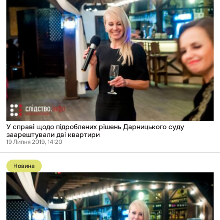
щодо
підроблених
рішень
Дарницького
суду
заарештували
дві
квартири
У справі щодо підроблених рішень Дарницького суду
заарештували дві квартири
19 Липня 2019, 14:20
Перейти
до
Новина
публікації
Працівниця
Дарницького
суду,
до
якої
приходили