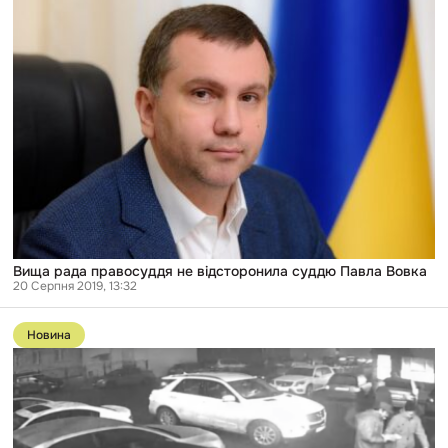
правосуддя
не
відсторонила
суддю
Павла
Вовка
Вища рада правосуддя не відсторонила суддю Павла Вовка
20 Серпня 2019, 13:32
Перейти
до
Новина
публікації
«Цар
і
бог»:
суддя
Запорожан,
який