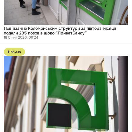
Пов’язані із Коломойським структури за півтора місяця
подали 285 позовів щодо “ПриватБанку”
18 Січня 2020, 09:24
Перейти
до
Новина
публікації
Суддів,
які
скасували
націоналізацію
“ПриватБанку”,
не
притягатимуть
до
відповідальності