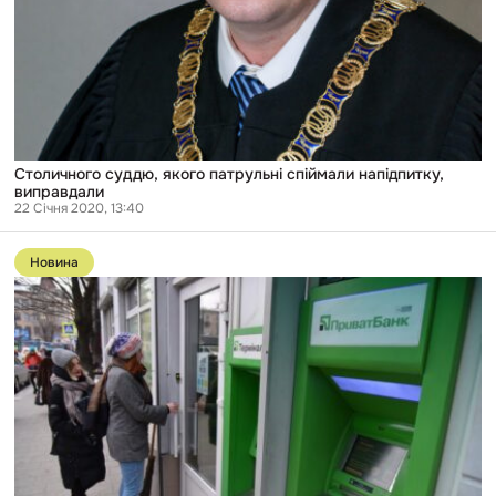
Столичного суддю, якого патрульні спіймали напідпитку,
виправдали
22 Січня 2020, 13:40
Перейти
до
Новина
публікації
Пов’язані
із
Коломойським
структури
за
півтора
місяця
подали
285
позовів
щодо
“ПриватБанку”