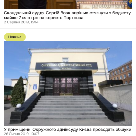
Скандальний суддя Сергій Вовк вирішив стягнути з бюджету
майже 7 млн грн на користь Портнова
2 Серпня 2019, 15:14
Перейти
до
Новина
публікації
У
приміщенні
Окружного
адмінсуду
Києва
проводять
обшуки
У приміщенні Окружного адмінсуду Києва проводять обшуки
26 Липня 2019, 10:07