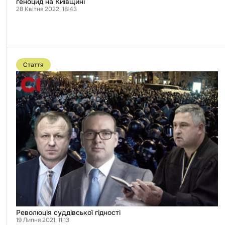
геноцид на Київщині
28 Квітня 2022, 18:43
Перейти
до
Стаття
публікації
Революція
суддівської
гідності
Революція суддівської гідності
19 Липня 2021, 11:13