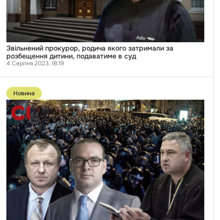
дитини,
подаватиме
в
суд
Звільнений прокурор, родича якого затримали за
розбещення дитини, подаватиме в суд
4 Серпня 2023, 18:19
Перейти
до
Новина
публікації
Столичних
експрокурорів
підозрюють
у
причетності
до
розгону
Євромайдану:
деталі
справи