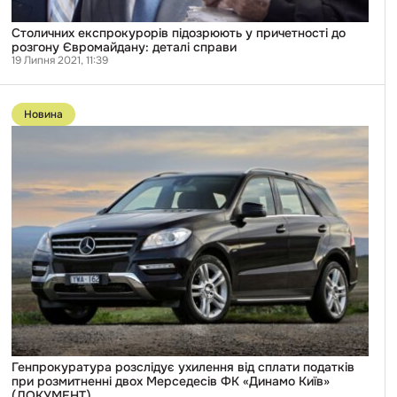
Столичних експрокурорів підозрюють у причетності до
розгону Євромайдану: деталі справи
19 Липня 2021, 11:39
Перейти
до
Новина
публікації
Генпрокуратура
розслідує
ухилення
від
сплати
податків
при
розмитненні
двох
Мерседесів
ФК
«Динамо
Київ»
(ДОКУМЕНТ)
Генпрокуратура розслідує ухилення від сплати податків
при розмитненні двох Мерседесів ФК «Динамо Київ»
(ДОКУМЕНТ)