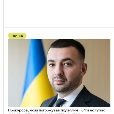
Перейти
до
Новина
публікації
Прокурора,
який
погрожував
підлеглим
«їб*ти
як
тупих
свиней»,
звільнили
з
органів
прокуратури
Прокурора, який погрожував підлеглим «їб*ти як тупих