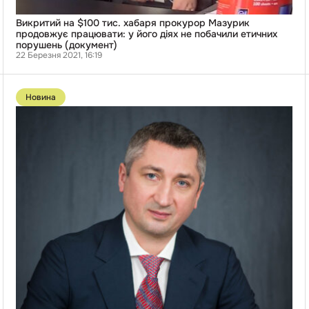
Викритий на $100 тис. хабаря прокурор Мазурик
продовжує працювати: у його діях не побачили етичних
порушень (документ)
22 Березня 2021, 16:19
Перейти
до
Новина
публікації
Люстрований
зять
Калетніка
повернувся
на
роботу
в
прокуратуру
і
отримав
1,3
млн
грн
компенсації