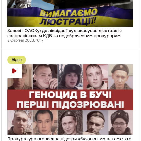
експрацівникам
КДБ
та
недоброчесним
прокурорам
Заповіт ОАСКу: до ліквідації суд скасував люстрацію
експрацівникам КДБ та недоброчесним прокурорам
8 Серпня 2023, 16:17
Перейти
до
Відео
публікації
Прокуратура
оголосила
підозри
«бучанським
катам»:
хто
з
росіян
катував
і
мародерив
на
Київщині
Прокуратура оголосила підозри «бучанським катам»: хто