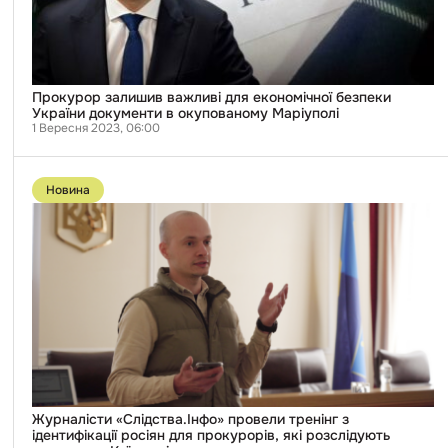
документи
в
окупованому
Маріуполі
Прокурор залишив важливі для економічної безпеки
України документи в окупованому Маріуполі
1 Вересня 2023, 06:00
Перейти
до
Новина
публікації
Журналісти
«Слідства.Інфо»
провели
тренінг
з
ідентифікації
росіян
для
прокурорів,
які
розслідують
геноцид
на
Київщині
Журналісти «Слідства.Інфо» провели тренінг з
ідентифікації росіян для прокурорів, які розслідують