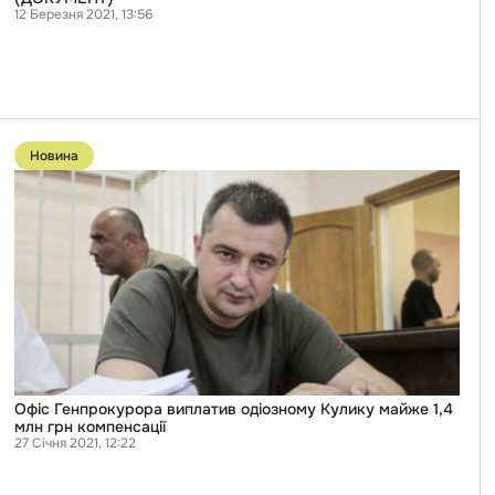
12 Березня 2021, 13:56
Перейти
до
Новина
публікації
Офіс
Генпрокурора
виплатив
одіозному
Кулику
майже
1,4
млн
грн
компенсації
Офіс Генпрокурора виплатив одіозному Кулику майже 1,4
млн грн компенсації
27 Січня 2021, 12:22