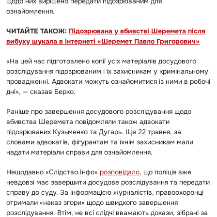
щодо них вирішено передати підозрюваним для
ознайомлення.
ЧИТАЙТЕ ТАКОЖ:
Підозрювана у вбивстві Шеремета після
вибуху шукала в інтернеті «Шеремет Павло Григорович»
«На цей час підготовлено копії усіх матеріалів досудового
розслідування підозрюваним і їх захисникам у кримінальному
провадженні. Адвокати можуть ознайомитися із ними в робочі
дні», — сказав Берко.
Раніше про завершення досудового розслідування щодо
вбивства Шеремета повідомляли також адвокати
підозрюваних Кузьменко та Дугарь. Ще 22 травня, за
словами адвокатів, фігурантам та їхнім захисникам мали
надати матеріали справи для ознайомлення.
Нещодавно «Слідство.Інфо»
розповідало,
що поліція вже
невдовзі має завершити досудове розслідування та передати
справу до суду. За інформацією журналістів, правоохоронці
отримали «наказ згори» щодо швидкого завершення
розслідування. Втім, не всі слідчі вважають докази, зібрані за