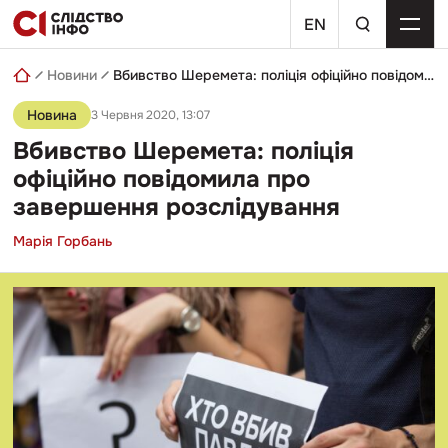
Skip
пошуковий
to
EN
запит
content
Новини
Вбивство Шеремета: поліція офіційно повідомила про завершення розслідування
Новина
3 Червня 2020, 13:07
Вбивство Шеремета: поліція
офіційно повідомила про
завершення розслідування
Марія Горбань