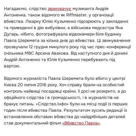
Нагадаємо, слідство
звинувачує
музиканта Андрія
Антоненка, також відомого як Riffmaster, у організації
вбивства. Лікарку Юлію Кузьменко підозрюють у закладанні
та приведенні в дію вибухівки, а військова медсестра Яна
Дугарь, нібито, фотографувала відеокамери біля будинку
Павла Шеремета за кілька днів до вбивства. Ці звинувачення
прозвучали 12 грудня минулого року під час прес-конференції
очільника МВС Арсена Авакова. Від наступного дня й донині
Андрій Антоненко та Юлія Кузьменко перебувають під
вартою.
Відомого журналіста Павла Шеремета було вбито у центрі
Києва 20 липня 2016 року. Хоч справу брали на особистий
контроль найвищі посадовці країни, її досі не розкрито, а до
офіційного слідства і в громадськості, і в журналістів не
бракує питань. «Слідство.Інфо» були на місці події із перших
годин після вбивства Павла. Результатом зусиль редакції із
встановлення обставин вбивства до найдрібніших деталей
став документальний фільм
«Вбивство Павла»
.