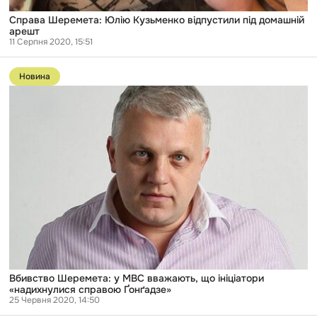
Справа Шеремета: Юлію Кузьменко відпустили під домашній
арешт
11 Серпня 2020, 15:51
Перейти
до
Новина
публікації
Вбивство
Шеремета:
у
МВС
вважають,
що
ініціатори
«надихнулися
справою
Ґонґадзе»
Вбивство Шеремета: у МВС вважають, що ініціатори
«надихнулися справою Ґонґадзе»
25 Червня 2020, 14:50