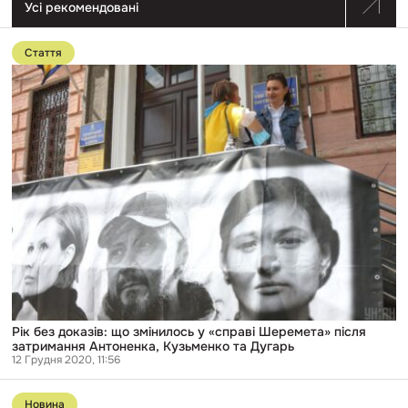
Усі рекомендовані
Перейти
до
Стаття
публікації
Рік
без
доказів:
що
змінилось
у
«справі
Шеремета»
після
затримання
Антоненка,
Кузьменко
та
Дугарь
Рік без доказів: що змінилось у «справі Шеремета» після
затримання Антоненка, Кузьменко та Дугарь
12 Грудня 2020, 11:56
Перейти
до
Новина