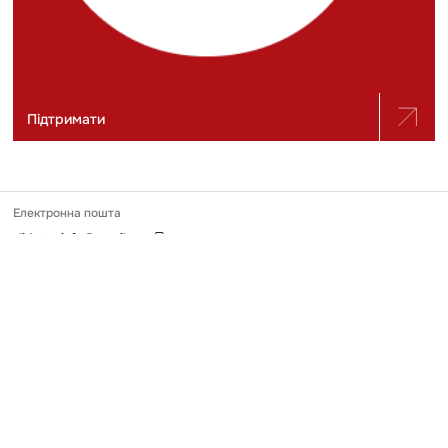
Підтримати
Електронна пошта
slidstvo.info@gmail.com
Номер телефону
+ 38 (050) 975-56-21
Поштова адреса
Україна, 04071, місто Київ, вул. Щекавицька, будинок 30/39, квартира
248
Ідентифікатор онлайн-медіа в Реєстрі
№ R-40-03691
Передрук та використання матеріалів, опублікованих на Slidstvo.Info,