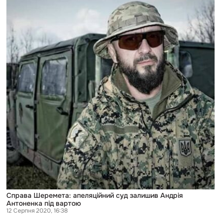
Шеремета:
апеляційний
суд
залишив
Андрія
Антоненка
під
вартою
Справа Шеремета: апеляційний суд залишив Андрія
Антоненка під вартою
12 Серпня 2020, 16:38