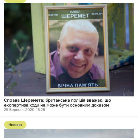
публікації
Справа
Шеремета:
британська
поліція
вважає,
що
експертиза
ходи
не
може
бути
основним
доказом
Справа Шеремета: британська поліція вважає, що
експертиза ходи не може бути основним доказом
25 Вересня 2020, 15:25
Перейти
до
Новина
публікації
Справа