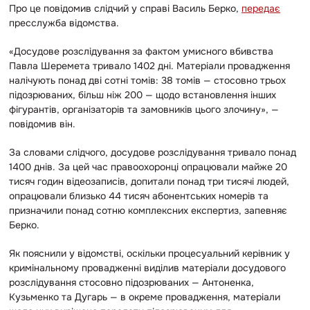
Про це повідомив слідчий у справі Василь Берко,
передає
пресслужба відомства.
«Досудове розслідування за фактом умисного вбивства
Павла Шеремета тривало 1402 дні. Матеріали провадження
налічують понад дві сотні томів: 38 томів — стосовно трьох
підозрюваних, більш ніж 200 — щодо встановлення інших
фігурантів, організаторів та замовників цього злочину», —
повідомив він.
За словами слідчого, досудове розслідування тривало понад
1400 днів. За цей час правоохоронці опрацювали майже 20
тисяч годин відеозаписів, допитали понад три тисячі людей,
опрацювали близько 44 тисяч абонентських номерів та
призначили понад сотню комплексних експертиз, запевняє
Берко.
Як пояснили у відомстві, оскільки процесуальний керівник у
кримінальному провадженні виділив матеріали досудового
розслідування стосовно підозрюваних — Антоненка,
Кузьменко та Дугарь — в окреме провадження, матеріали