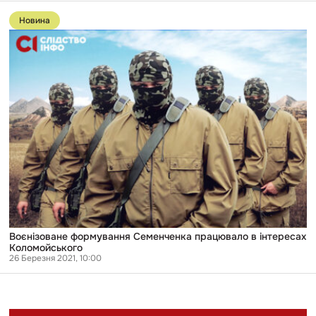
Перейти
до
Новина
публікації
Воєнізоване
формування
Семенченка
працювало
в
інтересах
Коломойського
Воєнізоване формування Семенченка працювало в інтересах
Коломойського
26 Березня 2021, 10:00