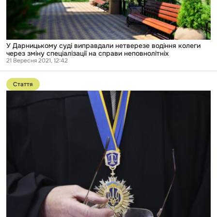
неповнолітніх
У Дарницькому суді виправдали нетверезе водіння колеги
через зміну спеціалізації на справи неповнолітніх
21 Вересня 2021, 12:42
Перейти
до
Стаття
публікації
П’яні
та
непокарані