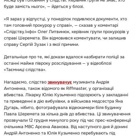
місяці був головним у слідстві. Керівник групи не знає, хто
буде замість нього», — йдеться у блозі.
«Я зараз у відпустці, у понеділок подивлюся документи, хто
там головний прокурор у справі», — сказав у коментарі
«Слідству.Інфо» Олег Литвинюк, керівник групи прокурорів у
справі Шеремета. Він відмовився коментувати, чи залишив
справу Сергій Зузак і з якої причини.
Детальніше про те, які докази вдалося назбирати поліції за
останні майже півроку розслідування — у відеоблозі
«Таємниці слідства».
Нагадаємо, слідство
звинувачує
музиканта Андрія
Антоненка, також відомого як Riffmaster, у організації
вбивства. Лікарку Юлію Кузьменко підозрюють у закладанні
та приведенні в дію вибухівки, а військова медсестра Яна
Дугарь, нібито, фотографувала відеокамери біля будинку
Павла Шеремета за кілька днів до вбивства. Ці звинувачення
прозвучали 12 грудня минулого року під час прес-конференції
очільника МВС Арсена Авакова. Від наступного дня й донині
Андрій Антоненко та Юлія Кузьменко перебувають під