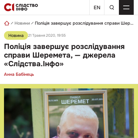
Skip
пошуковий
to
EN
запит
content
Новини
Поліція завершує розслідування справи Шеремета, — джерела «Слідства.Інфо»
Новина
21 Травня 2020, 19:55
Поліція завершує розслідування
справи Шеремета, — джерела
«Слідства.Інфо»
Анна Бабінець