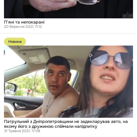
П’яні та непокарані
20 Вересня 2021, 11:12
Перейти
до
Новина
публікації
Патрульний
з
Дніпропетровщини
не
задекларував
авто,
на
якому
його
з
дружиною
спіймали
напідпитку
Патрульний з Дніпропетровщини не задекларував авто, на
якому його з дружиною спіймали напідпитку
31 Травня 2021, 17:08