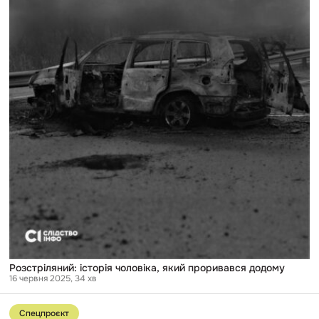
Розстріляний: історія чоловіка, який проривався додому
16 червня 2025
, 34 хв
Перейти
до
Спецпроєкт