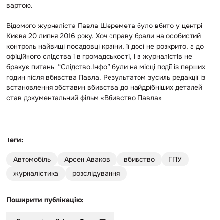
вартою.
Відомого журналіста Павла Шеремета було вбито у центрі
Києва 20 липня 2016 року. Хоч справу брали на особистий
контроль найвищі посадовці країни, її досі не розкрито, а до
офіційного слідства і в громадськості, і в журналістів не
бракує питань. “Слідство.Інфо” були на місці події із перших
годин після вбивства Павла. Результатом зусиль редакції із
встановлення обставин вбивства до найдрібніших деталей
став документальний фільм «Вбивство Павла»
Теги:
Автомобіль
Арсен Аваков
вбивство
ГПУ
журналістика
розслідування
Поширити публікацію: