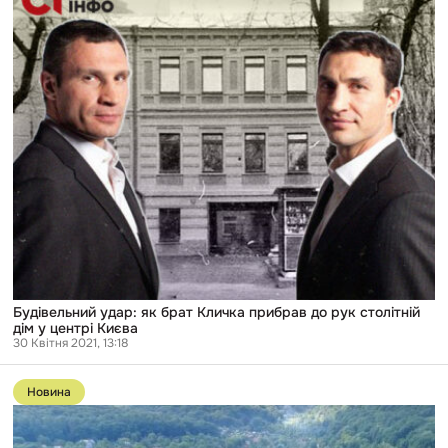
удар:
як
брат
Кличка
прибрав
до
рук
столітній
дім
у
центрі
Києва
Будівельний удар: як брат Кличка прибрав до рук столітній
дім у центрі Києва
30 Квітня 2021, 13:18
Перейти
до
Новина
публікації
Землю
під