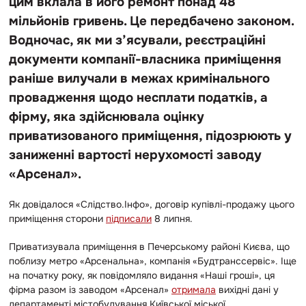
цим вклала в його ремонт понад 48
мільйонів гривень. Це передбачено законом.
Водночас, як ми з’ясували, реєстраційні
документи компанії-власника приміщення
раніше вилучали в межах кримінального
провадження щодо несплати податків, а
фірму, яка здійснювала оцінку
приватизованого приміщення, підозрюють у
заниженні вартості нерухомості заводу
«Арсенал».
Як довідалося «Слідство.Інфо», договір купівлі-продажу цього
приміщення сторони
підписали
8 липня.
Приватизувала приміщення в Печерському районі Києва, що
поблизу метро «Арсенальна», компанія «Будтранссервіс». Іще
на початку року, як повідомляло видання «Наші гроші», ця
фірма разом із заводом «Арсенал»
отримала
вихідні дані у
департаменті містобудування Київської міської