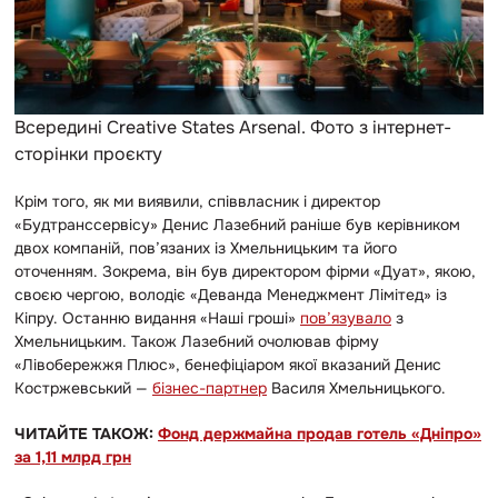
Всередині Creative States Arsenal. Фото з інтернет-
сторінки проєкту
Крім того, як ми виявили, співвласник і директор
«Будтранссервісу» Денис Лазебний раніше був керівником
двох компаній, пов’язаних із Хмельницьким та його
оточенням. Зокрема, він був директором фірми «Дуат», якою,
своєю чергою, володіє «Деванда Менеджмент Лімітед» із
Кіпру. Останню видання «Наші гроші»
пов’язувало
з
Хмельницьким. Також Лазебний очолював фірму
«Лівобережжя Плюс», бенефіціаром якої вказаний Денис
Костржевський —
бізнес-партнер
Василя Хмельницького.
ЧИТАЙТЕ ТАКОЖ:
Фонд держмайна продав готель «Дніпро»
за 1,11 млрд грн