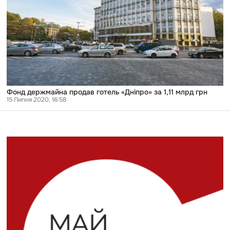
1,11
млрд
грн
Фонд держмайна продав готель «Дніпро» за 1,11 млрд грн
15 Липня 2020, 16:58