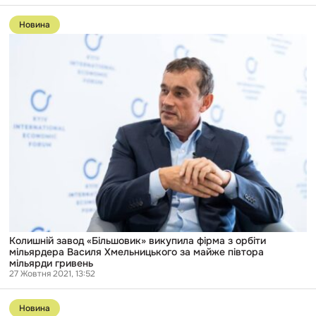
Перейти
до
Новина
публікації
Колишній
завод
«Більшовик»
викупила
фірма
з
орбіти
мільярдера
Василя
Хмельницького
за
майже
півтора
мільярди
гривень
Колишній завод «Більшовик» викупила фірма з орбіти
мільярдера Василя Хмельницького за майже півтора
мільярди гривень
27 Жовтня 2021, 13:52
Перейти
до
Новина