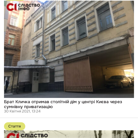
публікації
Брат
Кличка
отримав
столітній
дім
у
центрі
Києва
через
сумнівну
приватизацію
Брат Кличка отримав столітній дім у центрі Києва через
сумнівну приватизацію
30 Квітня 2021, 13:24
Перейти
до
Стаття
публікації
Будівельний