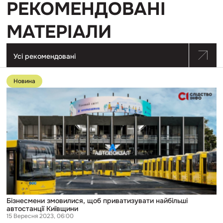
РЕКОМЕНДОВАНІ
МАТЕРІАЛИ
Усі рекомендовані
Перейти
до
Новина
публікації
Бізнесмени
змовилися,
щоб
приватизувати
найбільші
автостанції
Київщини
Бізнесмени змовилися, щоб приватизувати найбільші
автостанції Київщини
15 Вересня 2023, 06:00