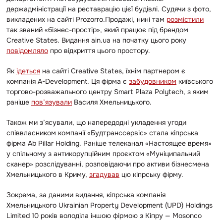
держадміністрації на реставрацію цієї будівлі. Судячи з фото,
викладених на сайті Prozorro.Продажі, нині там
розмістили
так званий «бізнес-простір», який працює під брендом
Creative States. Видання ain.ua на початку цього року
повідомляло
про відкриття цього простору.
Як
ідеться
на сайті Creative States, їхнім партнером є
компанія A-Development. Ця фірма є
забудовником
київського
торгово-розважального центру Smart Plaza Polytech, з яким
раніше
пов’язували
Василя Хмельницького.
Також ми з’ясували, що напередодні укладення угоди
співвласником компанії «Будтранссервіс» стала кіпрська
фірма Ab Pillar Holding. Раніше телеканал «Настоящее время»
у спільному з антикорупційним проєктом «Муніципальний
сканер» розслідуванні, розповідаючи про активи бізнесмена
Хмельницького в Криму,
згадував
цю кіпрську фірму.
Зокрема, за даними видання, кіпрська компанія
Хмельницького Ukrainian Property Development (UPD) Holdings
Limited 10 років володіла іншою фірмою з Кіпру — Mosonco