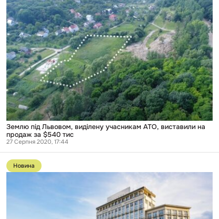
Львовом,
виділену
учасникам
АТО,
виставили
на
продаж
за
$540
тис
Землю під Львовом, виділену учасникам АТО, виставили на
продаж за $540 тис
27 Серпня 2020, 17:44
Перейти
до
Новина
публікації
Фонд
держмайна
продав
готель
«Дніпро»
за