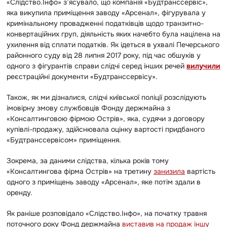
«Слідство.Інфо» з’ясувало, що компанія «Будтранссервіс»,
яка викупила приміщення заводу «Арсенал», фігурувала у
кримінальному провадженні податківців щодо транзитно-
конвертаційних груп, діяльність яких начебто була націлена на
ухилення від сплати податків. Як ідеться в ухвалі Печерського
районного суду від 28 липня 2017 року, під час обшуків у
одного з фігурантів справи слідчі
серед інших речей
вилучили
реєстраційні документи «Будтранссервісу».
Також, як ми дізналися, слідчі київської поліції розслідують
імовірну змову службовців Фонду держмайна з
«Консалтинговою фірмою Острів», яка, судячи з договору
купівлі-продажу, здійснювала оцінку вартості придбаного
«Будтранссервісом» приміщення.
Зокрема, за даними слідства, кілька років тому
«Консалтингова фірма Острів» на третину
занизила
вартість
одного з приміщень заводу «Арсенал», яке потім здали в
оренду.
Як раніше розповідало «Слідство.Інфо», на початку травня
поточного року Фонд держмайна
виставив на продаж іншу