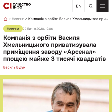
Skip
пошуковий
to
EN
запит
content
Новини
Компанія з орбіти Василя Хмельницького приватизувала приміщення заводу «Арсенал» площею майже 3 тисячі квадратів
Новина
29 Липня 2020, 19:06
Компанія з орбіти Василя
Хмельницького приватизувала
приміщення заводу «Арсенал»
площею майже 3 тисячі квадратів
Василь Бідун