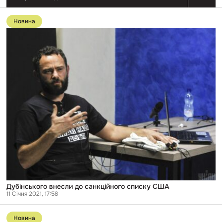
Перейти
до
Новина
публікації
Дубінського
внесли
до
санкційного
списку
США
Дубінського внесли до санкційного списку США
11 Січня 2021, 17:58
Перейти
до
Новина