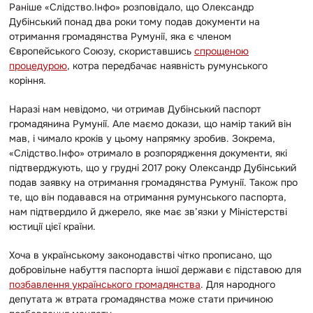
Раніше «Слідство.Інфо» розповідало, що Олександр
Дубінський понад два роки тому подав документи на
отримання громадянства Румунії, яка є членом
Європейського Союзу, скориставшись
спрощеною
процедурою
, котра передбачає наявність румунського
коріння.
Наразі нам невідомо, чи отримав Дубінський паспорт
громадянина Румунії. Але маємо докази, що намір такий він
мав, і чимало кроків у цьому напрямку зробив. Зокрема,
«Слідство.Інфо» отримало в розпорядження документи, які
підтверджують, що у грудні 2017 року Олександр Дубінський
подав заявку на отримання громадянства Румунії. Також про
те, що він подавався на отримання румунського паспорта,
нам підтвердило й джерело, яке має зв’язки у Міністерстві
юстиції цієї країни.
Хоча в українському законодавстві чітко прописано, що
добровільне набуття паспорта іншої держави є підставою для
позбавлення українського громадянства
. Для народного
депутата ж втрата громадянства може стати причиною