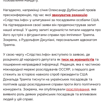
позбавлення мандату.
Нагадаємо, наприкінці січня Олександр Дубінський провів
пресконференцію, під час якої
звинуватив редакцію
«Слідства.Інфо»
у шпигуванні за посадовими особами США.
На підтвердження своєї заяви він продемонстрував запит
нашої агенції. У цьому запиті журналісти питали нардепа про
його зустрічі з фігурантами справи про імпічмент Трампа.
Зокрема, з Рудольфом Джуліані, персональним адвокатом
Трампа.
У свою чергу
«Слідство.Інфо»
виступило із заявою, де
розцінило дії народного депутата як
тиск на журналістів
та
поширення неправдивої інформації. Редакція, яка є частиною
міжнародної мережі розслідувачів OCCRP, з першого дня
стежить за історією навколо спроб президента США
Дональда Трампа тиснути на українських посадовців та
політиків щодо розслідування справи проти його політичного
конкурента. Зокрема, ми опублікували
розслідування
, яке
виявило роль деяких українських посадовців та впливових
людей у цій справі.