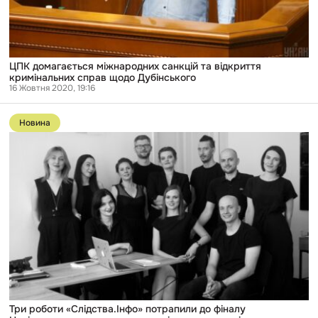
ЦПК домагається міжнародних санкцій та відкриття
кримінальних справ щодо Дубінського
16 Жовтня 2020, 19:16
Перейти
до
Новина
публікації
Три
роботи
«Слідства.Інфо»
потрапили
до
фіналу
Національного
конкурсу
журналістських
розслідувань
Три роботи «Слідства.Інфо» потрапили до фіналу