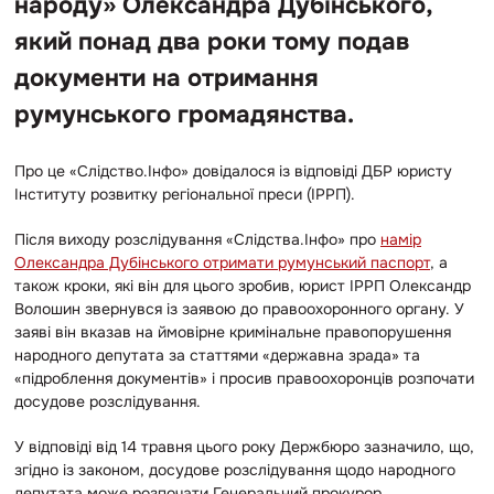
народу» Олександра Дубінського,
який понад два роки тому подав
документи на отримання
румунського громадянства.
Про це «Слідство.Інфо» довідалося із відповіді ДБР юристу
Інституту розвитку регіональної преси (ІРРП).
Після виходу розслідування «Слідства.Інфо» про
намір
Олександра Дубінського отримати румунський паспорт
, а
також кроки, які він для цього зробив, юрист ІРРП Олександр
Волошин звернувся із заявою до правоохоронного органу. У
заяві він вказав на ймовірне кримінальне правопорушення
народного депутата за статтями «державна зрада» та
«підроблення документів» і просив правоохоронців розпочати
досудове розслідування.
У відповіді від 14 травня цього року Держбюро зазначило, що,
згідно із законом, досудове розслідування щодо народного
депутата може розпочати Генеральний прокурор.