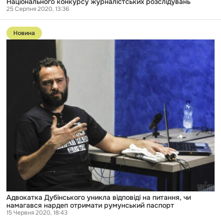
Національного конкурсу журналістських розслідувань
25 Серпня 2020, 13:36
Перейти
до
Новина
публікації
Адвокатка
Дубінського
уникла
відповіді
на
питання,
чи
намагався
нардеп
отримати
румунський
паспорт
Адвокатка Дубінського уникла відповіді на питання, чи
намагався нардеп отримати румунський паспорт
15 Червня 2020, 18:43