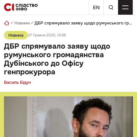
Skip
пошуковий
to
EN
запит
content
Новини
ДБР спрямувало заяву щодо румунського громадянства Дубінського до Офісу генпрокурора
Новина
27 Травня 2020, 13:59
ДБР спрямувало заяву щодо
румунського громадянства
Дубінського до Офісу
генпрокурора
Василь Бідун