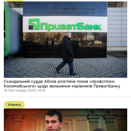
публікації
Скандальний
суддя
Аблов
розгляне
позов
«профспілки
Коломойського»
щодо
звільнення
керівників
ПриватБанку
Скандальний суддя Аблов розгляне позов «профспілки
Коломойського» щодо звільнення керівників ПриватБанку
19 Листопада 2020, 14:51
Перейти
до
Новина
публікації
«Плівки
Вовка»:
у
записах