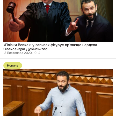
фігурує
прізвище
нардепа
Олександра
Дубінського
«Плівки Вовка»: у записах фігурує прізвище нардепа
Олександра Дубінського
13 Листопада 2020, 10:14
Перейти
до
Новина
публікації
ЦПК
домагається
міжнародних
санкцій
та
відкриття
кримінальних
справ
щодо
Дубінського