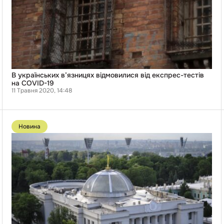
на
COVID-
19
В українських в’язницях відмовилися від експрес-тестів
на COVID-19
11 Травня 2020, 14:48
Перейти
до
Новина
публікації
Верховній
Раді
та
ДУС
виділили
5
тисяч
тестів
із
китайського
вантажу