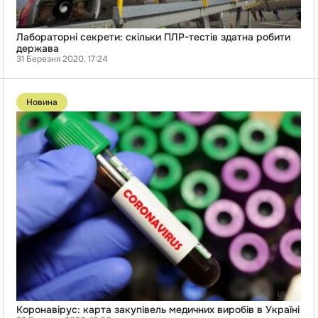
Лабораторні секрети: скільки ПЛР-тестів здатна робити
держава
31 Березня 2020, 17:24
Перейти
до
Новина
публікації
Коронавірус:
карта
закупівель
медичних
виробів
в
Україні
Коронавірус: карта закупівель медичних виробів в Україні