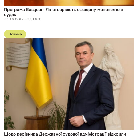
Програма Easycon: Як створюють офшорну монополію в
судах
23 Квітня 2020, 13:28
Перейти
до
Новина
публікації
Щодо
керівника
Державної
судової
адміністрації
відкрили
дисциплінарну
справу
Щодо керівника Державної судової адміністрації відкрили