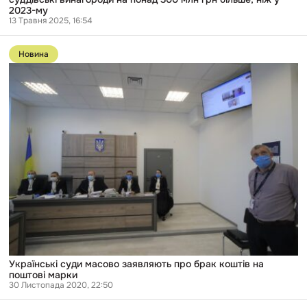
у
2023-му
2023-
13 Травня 2025, 16:54
му
Перейти
до
Новина
публікації
Українські
суди
масово
заявляють
про
брак
коштів
на
поштові
марки
Українські суди масово заявляють про брак коштів на
поштові марки
30 Листопада 2020, 22:50
Перейти