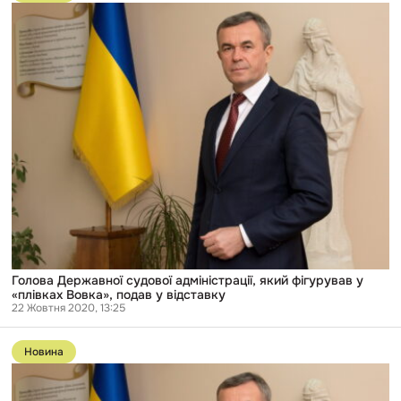
публікації
Голова
Державної
судової
адміністрації,
який
фігурував
у
«плівках
Вовка»,
подав
у
відставку
Голова Державної судової адміністрації, який фігурував у
«плівках Вовка», подав у відставку
22 Жовтня 2020, 13:25
Перейти
до
Новина
публікації
Вищий
антикорсуд