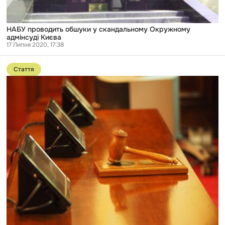
НАБУ проводить обшуки у скандальному Окружному
адмінсуді Києва
17 Липня 2020, 17:38
Перейти
до
Стаття
публікації
Програма
Easycon:
Як
створюють
офшорну
монополію
в
судах