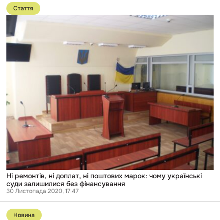
до
Стаття
публікації
Ні
ремонтів,
ні
доплат,
ні
поштових
марок:
чому
українські
суди
залишилися
без
фінансування
Ні ремонтів, ні доплат, ні поштових марок: чому українські
суди залишилися без фінансування
30 Листопада 2020, 17:47
Перейти
до
Новина