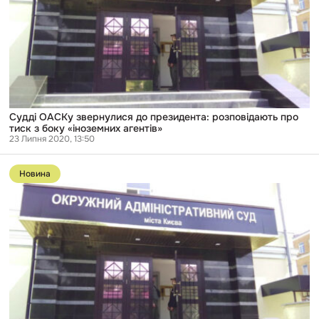
розповідають
про
тиск
з
боку
«іноземних
агентів»
Судді ОАСКу звернулися до президента: розповідають про
тиск з боку «іноземних агентів»
23 Липня 2020, 13:50
Перейти
до
Новина
публікації
НАБУ
проводить
обшуки
у
скандальному
Окружному
адмінсуді
Києва