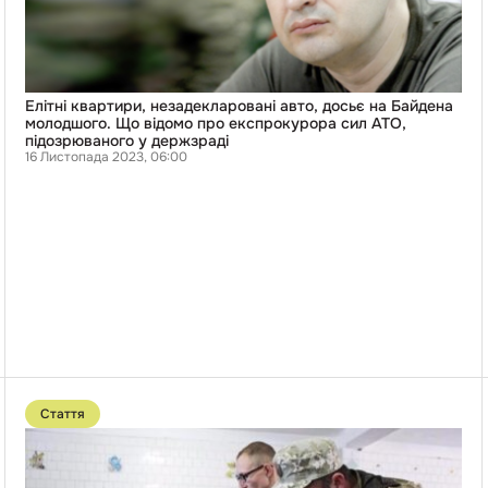
молодшого.
Що
відомо
про
експрокурора
сил
АТО,
Елітні квартири, незадекларовані авто, досьє на Байдена
підозрюваного
молодшого. Що відомо про експрокурора сил АТО,
у
підозрюваного у держзраді
держзраді
16 Листопада 2023, 06:00
Перейти
до
Стаття
публікації
“Преміум”
харчування
для