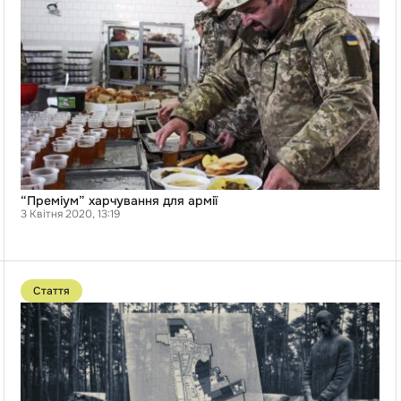
армії
“Преміум” харчування для армії
3 Квітня 2020, 13:19
Перейти
до
Стаття
публікації
Земля
розбрату