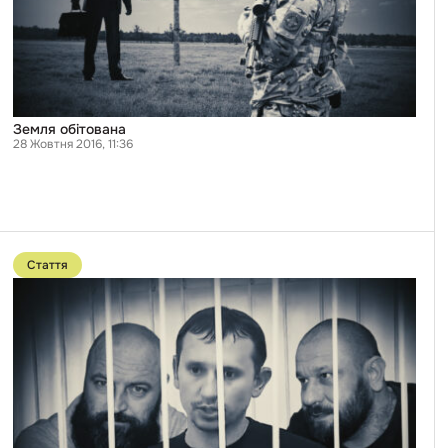
Земля обітована
28 Жовтня 2016, 11:36
Перейти
до
Стаття
публікації
ПІД
РУЇНАМИ
“ТОРНАДО”