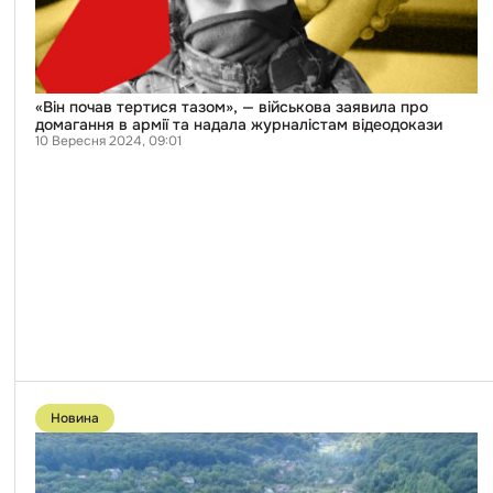
про
домагання
в
армії
та
надала
журналістам
«Він почав тертися тазом», — військова заявила про
відеодокази
домагання в армії та надала журналістам відеодокази
10 Вересня 2024, 09:01
Перейти
до
Новина
публікації
Землю
під
Львовом,