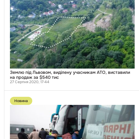
виділену
учасникам
АТО,
виставили
на
продаж
за
$540
тис
Землю під Львовом, виділену учасникам АТО, виставили
на продаж за $540 тис
27 Серпня 2020, 17:44
Перейти
до
Новина
публікації
Україна
віддала
в
ОРДЛО
15
фігурантів
тяжких