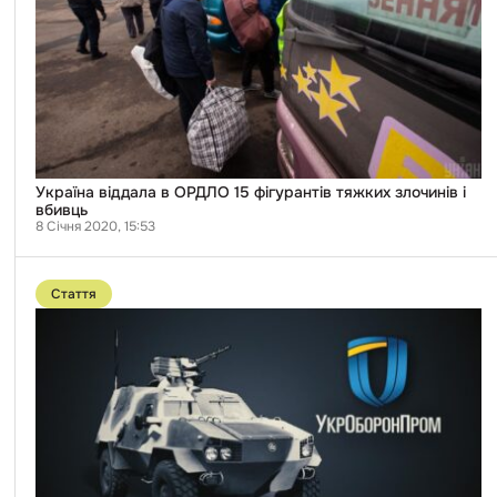
злочинів
і
вбивць
Україна віддала в ОРДЛО 15 фігурантів тяжких злочинів і
вбивць
8 Січня 2020, 15:53
Перейти
до
Стаття
публікації
Пробивна
Броня