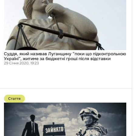
Луганщину
“поки
що
підконтрольною
Україні”,
житиме
за
бюджетні
гроші
після
відставки
Суддя, який називав Луганщину “поки що підконтрольною
Україні”, житиме за бюджетні гроші після відставки
29 Січня 2020, 19:23
Перейти
до
Стаття
публікації
Земля
обітована