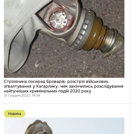
Кагарлику:
чим
закінчились
розслідування
найгучніших
кримінальних
подій
2020
року
Стрілянина посеред Броварів, розстріл військових,
зґвалтування у Кагарлику: чим закінчились розслідування
найгучніших кримінальних подій 2020 року
31 Грудня 2020, 14:14
Перейти
до
Новина
публікації
Суддя,
який
називав