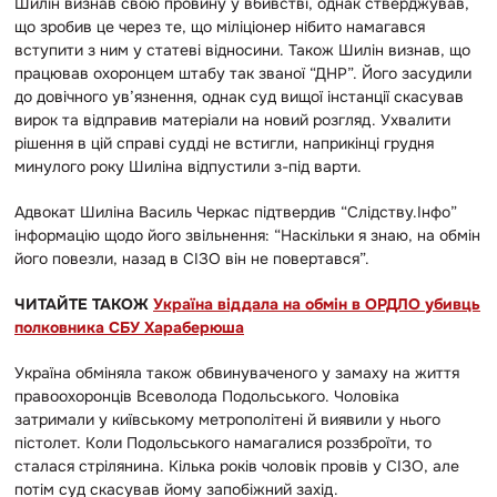
Шилін визнав свою провину у вбивстві, однак стверджував,
що зробив це через те, що міліціонер нібито намагався
вступити з ним у статеві відносини. Також Шилін визнав,
що
працював охоронцем штабу так званої “ДНР”. Його засудили
до довічного ув’язнення, однак суд вищої інстанції скасував
вирок та відправив матеріали на новий розгляд. Ухвалити
рішення в цій справі судді не встигли, наприкінці грудня
минулого року Шиліна відпустили з-під варти.
Адвокат Шиліна Василь Черкас підтвердив “Слідству.Інфо”
інформацію щодо його
звільнення: “Наскільки я знаю, на обмін
його повезли, назад в СІЗО він не
повертався”.
ЧИТАЙТЕ ТАКОЖ
Україна віддала на обмін в ОРДЛО убивць
полковника СБУ Хараберюша
Україна обміняла також обвинуваченого у замаху на життя
правоохоронців Всеволода Подольського. Чоловіка
затримали у київському метрополітені й виявили у нього
пістолет. Коли Подольського намагалися роззброїти, то
сталася стрілянина. Кілька років чоловік провів у СІЗО, але
потім суд скасував йому запобіжний захід.