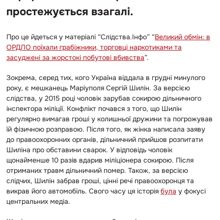
простежується взагалі.
Про це йдеться у матеріалі “Слідства.Інфо” “
Великий обмін: в
ОРДЛО поїхали грабіжники, торговці наркотиками та
засуджені за жорстокі побутові вбивства
”.
Зокрема, серед тих, кого Україна віддала в грудні минулого
року, є мешканець Маріуполя Сергій Шилін. За версією
слідства, у 2015 році чоловік зарубав сокирою дільничного
інспектора міліції. Конфлікт почався з того, що Шилін
регулярно вимагав гроші у колишньої дружини та погрожував
їй фізичною розправою. Після того, як жінка написала заяву
до правоохоронних органів, дільничний прийшов розпитати
Шиліна про обставини сварок. У відповідь чоловік
щонайменше 10 разів вдарив міліціонера сокирою. Після
отриманих травм дільничний помер. Також, за версією
слідчих, Шилін забрав гроші, цінні речі правоохоронця та
викрав його автомобіль. Свого часу ця історія
була
у фокусі
центральних медіа.