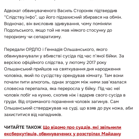
Адвокат обвинуваченого Василь Стороняк підтвердив
“Слідству.Інфо”, що
його підзахисний збирався на обмін.
Водночас, він висловив здивування, чому поміняли
Подольського, якщо той не мав ніякого стосунку до
тероризму чи сепаратизму.
Передали ОРДЛО і Геннадія Ольшанського, якого
обвинувачували у вбивстві сусіда під час п’яної бійки. За
версією офіційного слідства, у лютому 2017 року
Ольшанський прийшов на святкування дня народження
чоловіка, який по сусідству орендував кімнату. Там вони
почали пити алкоголь, однак згодом між ними зав’язалася
словесна перепалка, яка переросла у бійку. Під час неї
чоловік побіг на кухню, схопив ніж і вдарив свого сусіда в
груди. Від отриманого поранення чоловік загинув. Сам
Ольшанський стверджував на суді, що взяв до рук ножа, аби
захиститися від нападників.
ЧИТАЙТЕ ТАКОЖ
Що відомо про суддів, які звільнили
ексберкутівців, обвинувачених у розстрілах Майдану