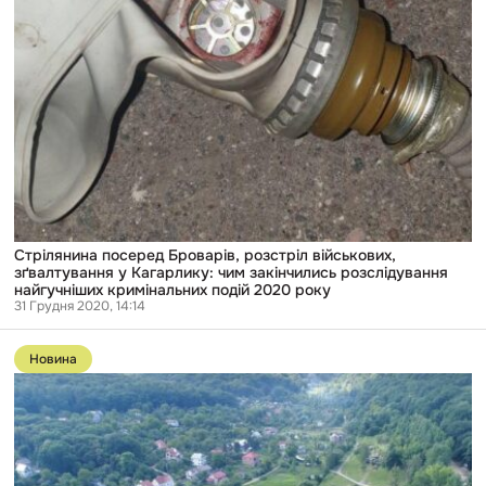
розслідування
найгучніших
кримінальних
подій
2020
року
Стрілянина посеред Броварів, розстріл військових,
зґвалтування у Кагарлику: чим закінчились розслідування
найгучніших кримінальних подій 2020 року
31 Грудня 2020, 14:14
Перейти
до
Новина
публікації
Землю
під
Львовом,
виділену
учасникам
АТО,