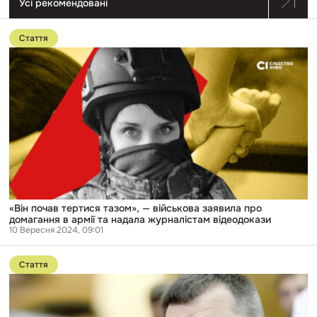
Усі рекомендовані
Перейти
до
Стаття
публікації
«Він
почав
тертися
тазом»,
—
військова
заявила
про
домагання
в
армії
та
надала
журналістам
«Він почав тертися тазом», — військова заявила про
відеодокази
домагання в армії та надала журналістам відеодокази
10 Вересня 2024, 09:01
Перейти
до
Стаття
публікації
Елітні
квартири,
незадекларовані