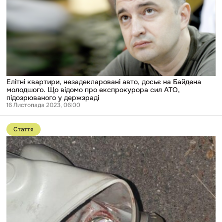
авто,
досьє
на
Байдена
молодшого.
Що
відомо
про
експрокурора
сил
АТО,
Елітні квартири, незадекларовані авто, досьє на Байдена
підозрюваного
молодшого. Що відомо про експрокурора сил АТО,
у
підозрюваного у держзраді
держзраді
16 Листопада 2023, 06:00
Перейти
до
Стаття
публікації
Стрілянина
посеред
Броварів,
розстріл
військових,
зґвалтування
у
Кагарлику:
чим
закінчились