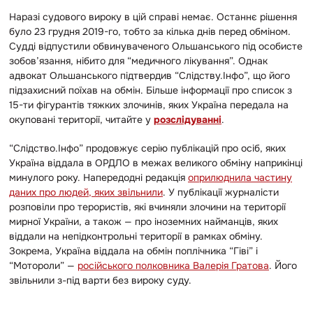
Наразі судового вироку в цій справі немає. Останнє рішення
було 23 грудня
2019-го, тобто за кілька днів перед обміном.
Судді відпустили обвинуваченого Ольшанського під особисте
зобов’язання, нібито для “медичного лікування”. Однак
адвокат Ольшанського підтвердив “Слідству.Інфо”, що його
підзахисний поїхав на обмін. Більше інформації про список з
15-ти фігурантів тяжких злочинів, яких Україна передала на
окуповані території, читайте у
розслідуванні
.
“Слідство.Інфо” продовжує серію публікацій про осіб, яких
Україна віддала в
ОРДЛО в межах великого обміну наприкінці
минулого року. Напередодні редакція
оприлюднила частину
даних про людей, яких звільнили
. У публікації журналісти
розповіли про терористів, які вчиняли злочини на території
мирної України, а також — про іноземних найманців, яких
віддали на непідконтрольні території в рамках обміну.
Зокрема, Україна віддала на обмін поплічника “Гіві” і
“Мотороли” —
російського полковника Валерія Гратова
. Його
звільнили з-під варти без вироку суду.