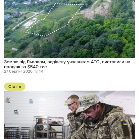
виставили
на
продаж
за
$540
тис
Землю під Львовом, виділену учасникам АТО, виставили на
продаж за $540 тис
27 Серпня 2020, 17:44
Перейти
до
Стаття
публікації
“Преміум”
харчування
для
армії