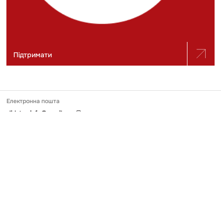
Підтримати
Електронна пошта
slidstvo.info@gmail.com
Номер телефону
+ 38 (050) 975-56-21
Поштова адреса
Україна, 04071, місто Київ, вул. Щекавицька, будинок 30/39, квартира
248
Ідентифікатор онлайн-медіа в Реєстрі
№ R-40-03691
Передрук та використання матеріалів, опублікованих на Slidstvo.Info,