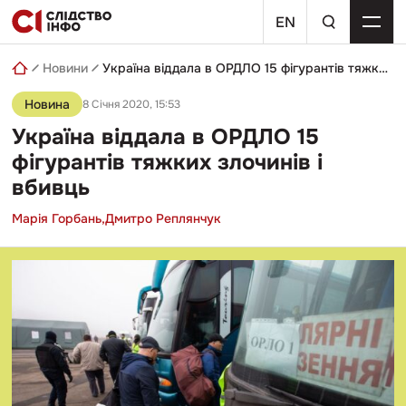
Skip
пошуковий
to
EN
запит
content
Новини
Україна віддала в ОРДЛО 15 фігурантів тяжких злочинів і вбивць
Новина
8 Січня 2020, 15:53
Україна віддала в ОРДЛО 15
фігурантів тяжких злочинів і
вбивць
Марія Горбань,
Дмитро Реплянчук