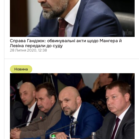
до
суду
Справа Гандзюк: обвинувальні акти щодо Мангера й
Левіна передали до суду
28 Липня 2020, 12:38
Перейти
до
Новина
публікації
Справа
Гандзюк:
слідство
щодо
Мангера
та
Левіна
завершили