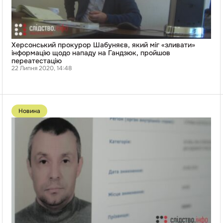
на
Гандзюк,
пройшов
переатестацію
Херсонський прокурор Шабуняєв, який міг «зливати»
інформацію щодо нападу на Гандзюк, пройшов
переатестацію
22 Липня 2020, 14:48
Перейти
до
Новина
публікації
Справа
Гандзюк:
підозрюваного
Левіна
відправили
в
СІЗО