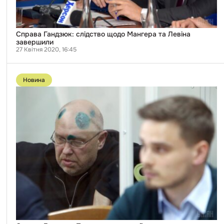
Справа Гандзюк: слідство щодо Мангера та Левіна
завершили
27 Квітня 2020, 16:45
Перейти
до
Новина
публікації
Справа
Гандзюк:
Прокурори
не
прийшли
допитати
важливого
фігуранта
Павловського