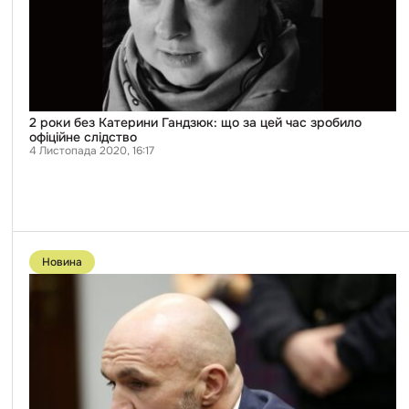
цей
час
зробило
офіційне
слідство
2 роки без Катерини Гандзюк: що за цей час зробило
офіційне слідство
4 Листопада 2020, 16:17
Перейти
до
Новина
публікації
Справа
Гандзюк:
обвинувальні
акти
щодо
Мангера
й
Левіна
передали