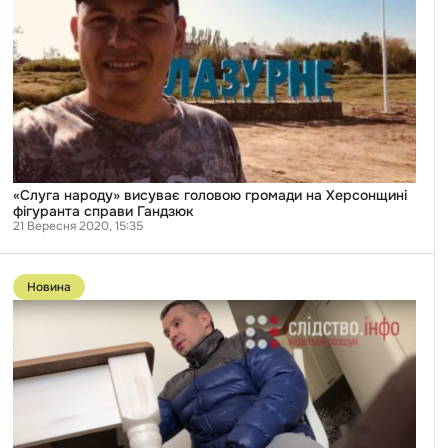
фігуранта
справи
Гандзюк
«Слуга народу» висуває головою громади на Херсонщині
фігуранта справи Гандзюк
21 Вересня 2020, 15:35
Перейти
до
Новина
публікації
Левін
не
давав
прямих
показів
на
Мангера
—
Венедіктова