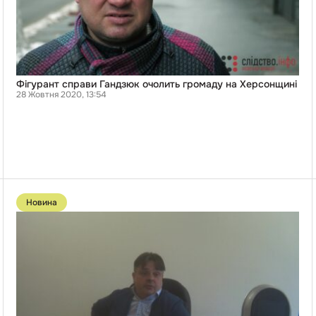
Фігурант справи Гандзюк очолить громаду на Херсонщині
28 Жовтня 2020, 13:54
Перейти
до
Новина
публікації
Херсонський
прокурор
Шабуняєв,
який
міг
«зливати»
інформацію
щодо
нападу