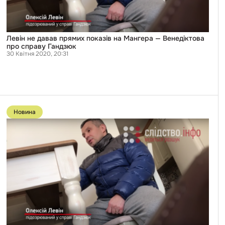
про
справу
Гандзюк
Левін не давав прямих показів на Мангера — Венедіктова
про справу Гандзюк
30 Квітня 2020, 20:31
Перейти
до
Новина
публікації
Справа
Гандзюк:
підозрюваного
Левіна
повернули
в
Україну