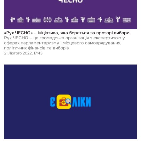
прозорі
вибори
«Рух ЧЕСНО» – ініціатива, яка бореться за прозорі вибори
Рух ЧЕСНО – це громадська організація з експертизою у
сферах парламентаризму і місцевого самоврядування,
політичних фінансів та виборів
21 Лютого 2022, 17:43
Перейти
до
публікації
Є
ЛІКИ
—
сайт
для
перевірки
наявності
безкоштовних
ліків
у
лікарнях