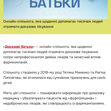
Онлайн-спільнота, яка щоденно допомагає тисячам людей
отримати доказове лікування
«
Доказові батьки
» — онлайн-спільнота, яка щоденно
допомагає тисячам людей отримати доказове лікування,
попри непрофесіоналізм деяких лікарів та нечесний вплив
фармкомпаній.
Спільноту створили у 2019-му році Тетяна Миненко та Регіна
Липнягова, які втомилися від сумнівних призначень для своїх
дітей.
Мета цієї спільноти — поширювати інформацію про доказову
медицину і убезпечувати пацієнтів від «фуфломіцинів» і
недоброчесних лікарів, які співпрацюють із фармкампаніями.