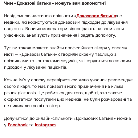
Чим «Доказові батьки» можуть вам допомогти?
Невід’ємною частиною спільноти «
Доказових батьків
» є
медики, які користуються доказовим підходом до лікування
пацієнтів. Вони як модератори відповідають на запитання
учасників, аналізують призначення і радять допомогу.
Тут ви також можете знайти професійного лікаря у своєму
місті — «Доказові батьки» створили окрему таблицю з
прізвищами та контактами медиків, які керуються доказовим
підходом у лікуванні пацієнтів.
Кожне ім’я у списку перевіряється: якщо учасник рекомендує
свого лікаря, то має показати його призначення на кілька
різних діагнозів. Це робиться для того, щоб ті, хто захоче
скористатися послугами цих медиків, не були розчаровані та
не викидали гроші на вітер.
Долучитися до онлайн-спільноти «Доказових батьків» можна
у
Facebook
та
Instagram