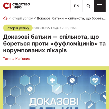
Skip
пошуковий
to
EN
запит
content
Історії успіху
Доказові батьки — спільнота, що бореться проти «фуфломіцинів» та корумпованих лікарів
Історія успіху
16388889627 Грудня 2021, 16:56
Доказові батьки — спільнота, що
бореться проти «фуфломіцинів» та
корумпованих лікарів
Тетяна Колісник