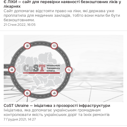
Є ЛІКИ — сайт для перевірки наявності безкоштовних ліків у
лікарнях
Сайт допомагає відстояти право на ліки, які держава уже
проплатила для медичних закладів, тобто вони мали би бути
безкоштовними.
21 Січня 2022, 16:05
Перейти
до
публікації
CoST
Ukraine
—
ініціатива
з
прозорості
інфраструктури
CoST Ukraine — ініціатива з прозорості інфраструктури
Ініціатива, яка допомагає українським громадянам
контролювати якість українських доріг та їхніх ремонтів
7 Грудня 2021, 14:27