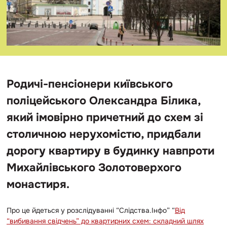
Родичі-пенсіонери київського
поліцейського Олександра Білика,
який імовірно причетний до схем зі
столичною нерухомістю, придбали
дорогу квартиру в будинку навпроти
Михайлівського Золотоверхого
монастиря.
Про це йдеться у розслідуванні “Слідства.Інфо” “
Від
“вибивання свідчень” до квартирних схем: складний шлях