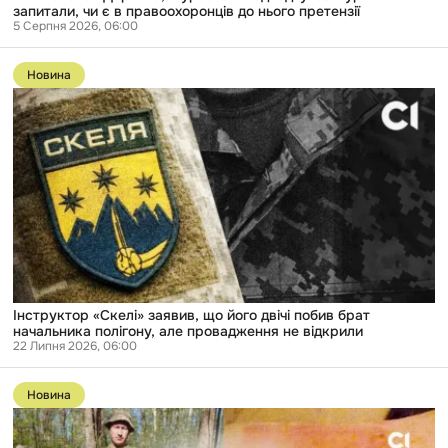
запитали,
запитали, чи є в правоохоронців до нього претензії
чи
5 Серпня 2026, 06:00
є
Перейти
в
до
правоохоронців
Новина
публікації
до
Інструктор
нього
«Скелі»
претензії
заявив,
що
його
двічі
побив
брат
начальника
полігону,
але
провадження
не
відкрили
Інструктор «Скелі» заявив, що його двічі побив брат
начальника полігону, але провадження не відкрили
22 Липня 2026, 06:00
Перейти
до
Новина
публікації
Стрілянина
по