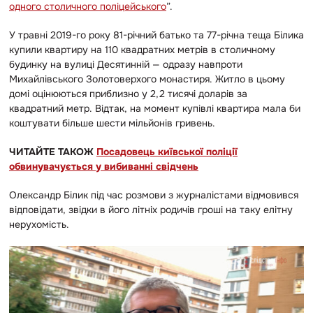
одного столичного поліцейського
”.
У травні 2019-го року
81-річний батько та 77-річна теща Білика
купили квартиру на 110 квадратних метрів в столичному
будинку на вулиці Десятинній
—
одразу навпроти
Михайлівського Золотоверхого монастиря. Житло в цьому
домі оцінюються приблизно у 2,2 тисячі доларів за
квадратний метр. Відтак, на момент купівлі квартира мала би
коштувати більше шести мільйонів гривень.
ЧИТАЙТЕ ТАКОЖ
Посадовець київської поліції
обвинувачується у вибиванні свідчень
Олександр Білик під час розмови з журналістами відмовився
відповідати, звідки в його літніх родичів гроші на таку елітну
нерухомість.