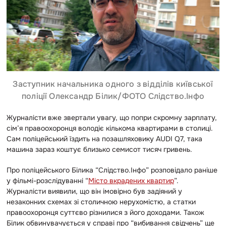
Заступник начальника одного з відділів київської
поліції Олександр Білик/ФОТО Слідство.Інфо
Журналісти вже звертали увагу, що попри скромну зарплату,
сім’я правоохоронця володіє кількома квартирами в столиці.
Сам поліцейський їздить на позашляховику AUDI Q7, така
машина зараз коштує близько семисот тисяч гривень.
Про поліцейського Білика “Слідство.Інфо” розповідало раніше
у фільмі-розслідуванні “
Місто вкрадених квартир
”.
Журналісти виявили, що він імовірно був задіяний у
незаконних схемах зі столичною нерухомістю, а статки
правоохоронця суттєво різнилися з його доходами. Також
Білик обвинувачується у справі про “вибивання свідчень” ще