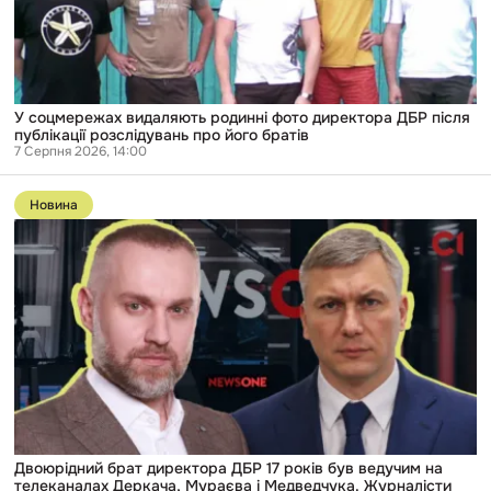
після
публікації
розслідувань
про
його
братів
У соцмережах видаляють родинні фото директора ДБР після
публікації розслідувань про його братів
7 Серпня 2026, 14:00
Перейти
до
Новина
публікації
Двоюрідний
брат
директора
ДБР
17
років
був
ведучим
на
телеканалах
Деркача,
Мураєва
і
Медведчука.
Двоюрідний брат директора ДБР 17 років був ведучим на
Журналісти
телеканалах Деркача, Мураєва і Медведчука. Журналісти