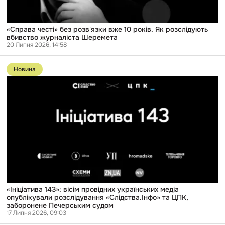
журналіста
Шеремета
«Справа честі» без розвʼязки вже 10 років. Як розслідують
вбивство журналіста Шеремета
20 Липня 2026, 14:58
Перейти
до
Новина
публікації
«Ініціатива
143»:
вісім
провідних
українських
медіа
опублікували
розслідування
«Слідства.Інфо»
та
ЦПК,
заборонене
Печерським
судом
«Ініціатива 143»: вісім провідних українських медіа
опублікували розслідування «Слідства.Інфо» та ЦПК,
заборонене Печерським судом
17 Липня 2026, 09:03