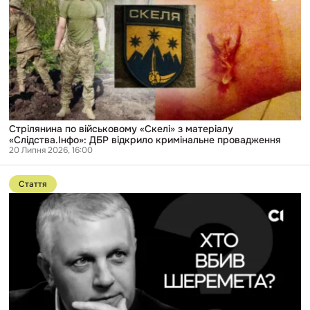
військовому
«Скелі»
з
матеріалу
«Слідства.Інфо»:
ДБР
відкрило
кримінальне
провадження
Стрілянина по військовому «Скелі» з матеріалу
«Слідства.Інфо»: ДБР відкрило кримінальне провадження
20 Липня 2026, 16:00
Перейти
до
Стаття
публікації
«Справа
честі»
без
розвʼязки
вже
10
років.
Як
розслідують
вбивство