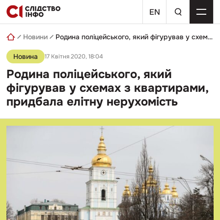
Skip
пошуковий
to
EN
запит
content
Новини
Родина поліцейського, який фігурував у схемах з квартирами, придбала елітну нерухомість
Новина
17 Квітня 2020, 18:04
Родина поліцейського, який
фігурував у схемах з квартирами,
придбала елітну нерухомість