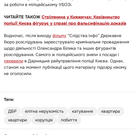
за роботи в міліцейському УБОЗі.
ЧИТАЙТЕ ТАКОЖ
Стрілянина у Княжичах: Керівництво
поліції Києва фігурує у справі про фальсифікацію доказів
Водночас, після виходу
фільму
“Слідства.Інфо” Державне
бюро розслідувань зареєструвало кримінальне провадження
щодо діяльності Олександра Білика та інших фігурантів
розслідування. Самого ж поліцейського зняли з посади і
перевели
в Дарницьке райуправління поліції Києва. Однак,
станом на момент публікації цього матеріалу підозру нікому
не оголосили.
Теги:
ДБР
елітна нерухомість
катування
квартира
квартири
корупція
побиття