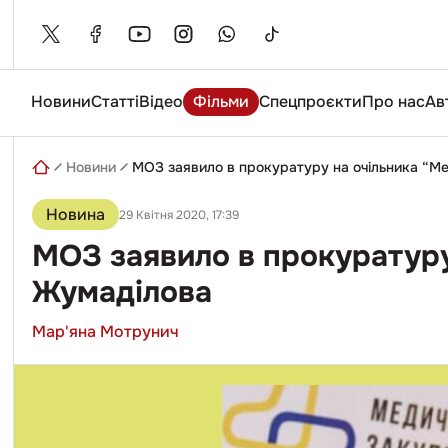
Skip
to
content
Новини
Статті
Відео
Фільми
Спецпроєкти
Про нас
Ав
Введіть
пошуковий
запит
Новини
МОЗ заявило в прокуратуру на очільника “Ме
Новина
29 Квітня 2020, 17:39
МОЗ заявило в прокуратуру
Жумаділова
Мар'яна Мотрунич