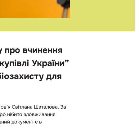
у про вчинення
упівлі України”
біозахисту для
ов’я Світлана Шаталова. За
про нібито зловживання
ний документ є в