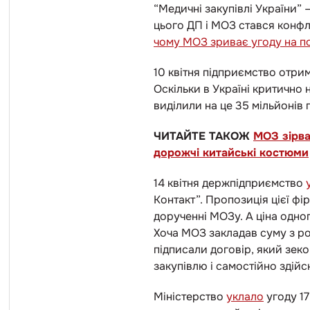
“Медичні закупівлі України”
цього ДП і МОЗ стався конфлі
чому МОЗ зриває угоду на п
10 квітня підприємство отри
Оскільки в Україні критично 
виділили на це 35 мільйонів 
ЧИТАЙТЕ ТАКОЖ
МОЗ зірва
дорожчі китайські костюми
14 квітня держпідприємство
Контакт”. Пропозиція цієї фі
дорученні МОЗу. А ціна одно
Хоча МОЗ закладав суму з ро
підписали договір, який зе
закупівлю і самостійно здій
Міністерство
уклало
угоду 17