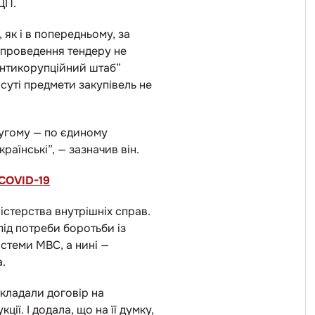
 ДП.
 як і в попередньому, за
о проведення тендеру не
Антикорупційний штаб”
суті предмети закупівель не
ругому — по єдиному
раїнські”, — зазначив він.
 COVID-19
істерства внутрішніх справ.
під потреби боротьби із
стеми МВС, а нині
—
а.
укладали договір на
ії. І додала, що на її думку,