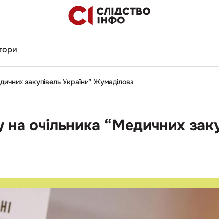
тори
дичних закупівель України” Жумаділова
 на очільника “Медичних заку