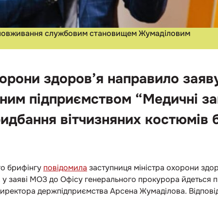
 зловживання службовим становищем Жумаділовим
хорони здоров’я направило заяв
ним підприємством “Медичні зак
идбання вітчизняних костюмів 
го брифінгу
повідомила
заступниця міністра охорони здор
, у заяві МОЗ до Офісу генерального прокурора йдеться 
ректора держпідприємства Арсена Жумаділова. Відповід