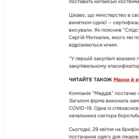
поставить китайські костюми,
Цікаво, що міністерство в св
винятком однієї — сертифікац
висували. Як пояснив “Слідс
Сергій Миткалик, якого ми п
відрізняються нічим.
“У першій закупівлі вказано 
закупівельному класифікатору
ЧИТАЙТЕ ТАКОЖ
Маски й р
Компанія “Меддів” постачає о
Загалом фірма виконала
зам
COVID-19.
Одна із співзаснов
начальника сектора боротьб
Сьогодні, 29 квітня на брифі
постачання одягу для лікарів 