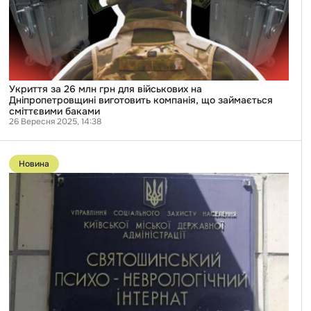
на
Дніпропетровщині
виготовить
компанія,
що
займається
сміттєвими
баками
Укриття за 26 млн грн для військових на
Дніпропетровщині виготовить компанія, що займається
сміттєвими баками
26 Вересня 2025, 14:38
Перейти
до
Новина
публікації
“Пацієнтки
не
можуть
заснути
через
голод”:
у
Києві
суд
виправдав
директора
психоневрологічного