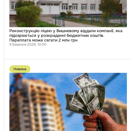
підозрюється
у
розкраданні
бюджетних
коштів.
Переплата
може
Реконструкцію ліцею у Вишневому віддали компанії, яка
сягати
підозрюється у розкраданні бюджетних коштів.
2
Переплата може сягати 2 млн грн
млн
5 Березня 2026, 10:00
грн
Перейти
до
Новина
публікації
У
Дніпрі
знову
хотіли
витратити
на
клінінг
офісу
понад
2
млн
грн