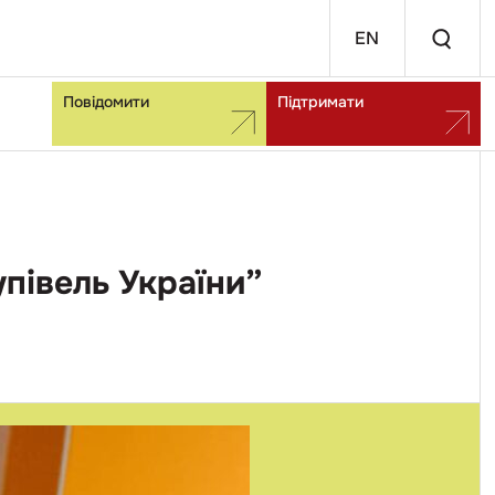
EN
Повідомити
Підтримати
півель України”