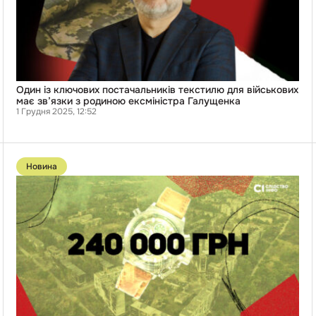
має
зв’язки
з
родиною
ексміністра
Галущенка
Один із ключових постачальників текстилю для військових
має зв’язки з родиною ексміністра Галущенка
1 Грудня 2025, 12:52
Перейти
до
Новина
публікації
У
Торецьку
важкі
бої,
а
місцева
влада
хоче
купити
120
наручних
годинників