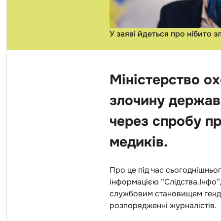
У заяві йдеться про нібито
Міністерство о
злочину держав
через спробу пр
медиків.
Про це під час сьогоднішньо
інформацією “Слідства.Інфо”
службовим становищем генди
розпорядженні журналістів.