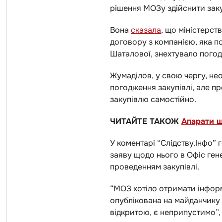
рішення МОЗу здійснити зак
Вона
сказала
, що міністерс
договору з компанією, яка п
Шаталової, знехтувало погод
Жумаділов, у свою чергу, н
погодження закупівлі, але п
закупівлю самостійно.
ЧИТАЙТЕ ТАКОЖ
Апарати шт
У коментарі “Слідству.Інфо”
заяву щодо нього в Офіс ген
проведенням закупівлі.
“
МОЗ хотіло отримати інформ
опублікована на майданчику п
відкритою, є неприпустимо”, 