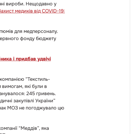
чні вироби.
Нещодавно у
Захист медиків від COVID-19:
стюмів для медперсоналу.
резервного фонду бюджету
ника і придбав удвічі
 компанією “Текстиль-
 вимогам, які були в
ланувалося: 245 гривень.
ичні закупівлі України”
днак МОЗ не погоджувало цю
компанії “Меддів”, яка