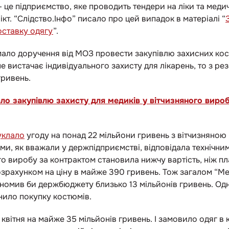
—
це підприємство, яке проводить тендери на ліки та меди
кт. “Слідство.Інфо” писало про цей випадок в матеріалі
“
оставку одягу
”.
мало доручення від МОЗ провести закупівлю захисних ко
не вистачає індивідуального захисту для лікарень, то з 
гривень.
ло закупівлю захисту для медиків у вітчизняного вироб
уклало
угоду на понад 22 мільйони гривень з вітчизняною
рми, як вважали у держпідприємстві, відповідала технічним
го виробу за контрактом становила нижчу вартість, ніж п
зрахунком на ціну в майже 390 гривень. Тож загалом “Мед
кономив би держбюджету близько 13 мільйонів гривень. О
снило покупку костюмів.
 квітня на майже 35 мільйонів гривень. І замовило одяг в 