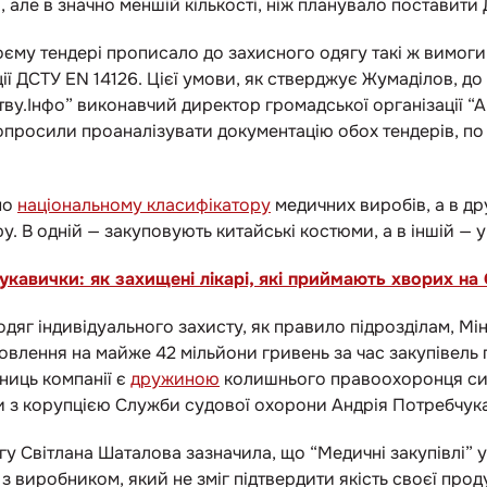
 але в значно меншій кількості, ніж планувало поставити
оєму тендері прописало до захисного одягу такі ж вимоги,
ії ДСТУ EN 14126. Цієї умови, як стверджує Жумаділов, д
тву.Інфо” виконавчий директор громадської організації “
опросили проаналізувати документацію обох тендерів, по 
по
національному класифікатору
медичних виробів, а в д
. В одній — закуповують китайські костюми, а в іншій — ук
укавички: як захищені лікарі, які приймають хворих на
дяг індивідуального захисту, як правило підрозділам, Мін
овлення на майже 42 мільйони гривень за час закупівель 
ниць компанії є
дружиною
колишнього правоохоронця си
и з корупцією Служби судової охорони Андрія Потребчук
нгу Світлана Шаталова зазначила, що “Медичні закупівлі” 
з виробником, який не зміг підтвердити якість своєї продукц