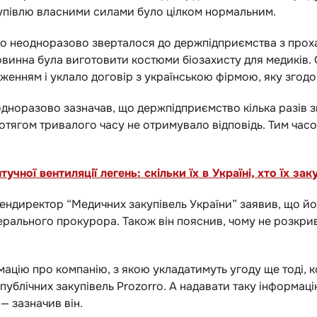
упівлю власними силами було цілком нормальним.
тво неодноразово зверталося до держпідприємства з проха
овинна була виготовити костюми біозахисту для медиків.
женням і уклало договір з українською фірмою, яку згодо
еодноразово зазначав, що держпідприємство кілька разів
ротягом тривалого часу не отримувало відповідь. Тим час
учної вентиляції легень: скільки їх в Україні, хто їх зак
 гендиректор “Медичних закупівель України” заявив, що йо
ерального прокурора. Також він пояснив, чому не розкрив
ацію про компанію, з якою укладатимуть угоду ще тоді, к
ублічних закупівель Prozorro. А надавати таку інформаці
— зазначив він.