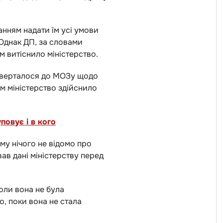
нням надати їм усі умови
 Однак ДП, за словами
м витіснило міністерство.
 зверталося до МОЗу щодо
ом міністерство здійснило
уповує і в кого
му нічого не відомо про
ав дані міністерству перед
оли вона не була
ю, поки вона не стала