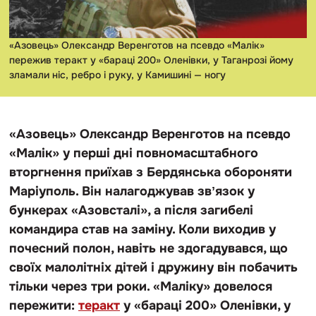
«Азовець» Олександр Веренготов на псевдо «Малік»
пережив теракт у «бараці 200» Оленівки, у Таганрозі йому
зламали ніс, ребро і руку, у Камишині — ногу
«Азовець» Олександр Веренготов на псевдо
«Малік» у перші дні повномасштабного
вторгнення приїхав з Бердянська обороняти
Маріуполь. Він налагоджував звʼязок у
бункерах «Азовсталі», а після загибелі
командира став на заміну. Коли виходив у
почесний полон, навіть не здогадувався, що
своїх малолітніх дітей і дружину він побачить
тільки через три роки. «Маліку» довелося
пережити:
теракт
у «бараці 200» Оленівки, у