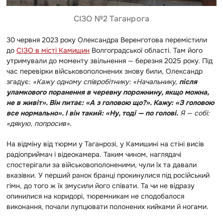
СІЗО №2 Таганрога
30 червня 2023 року Олександра Веренготова перемістили
до
СІЗО в місті Камишин
Волгоградської області. Там його
утримували до моменту звільнення — березня 2025 року. Під
час перевірки військовополонених знову били, Олександр
згадує:
«Кажу одному співробітнику: «Начальнику,
після
уламкового поранення в черевну порожнину, якщо можна,
не в живіт». Він питає: «А з головою що?». Кажу: «З головою
все нормально». І він такий: «Ну, тоді — по голові.
Я — собі:
«дякую, попросив».
На відміну від тюрми у Таганрозі, у Камишині на стіні висів
радіоприймач і відеокамера. Таким чином, наглядачі
спостерігали за військовополоненими, чули їх та давали
вказівки. У перший ранок бранці прокинулися під російський
гімн, до того ж їх змусили його співати. Та чи не відразу
опинилися на коридорі, тюремникам не сподобалося
виконання, почали лупцювати полонених кийками й ногами.