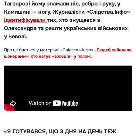
Таганрозі йому зламали ніс, ребро і руку, у
Камишині — ногу. Журналісти «Слідства.Інфо»
ідентифікували
тих, хто знущався з
Олександра та решти українських військових
у неволі.
Про це йдеться у матеріалі «Слідства.Інфо» «
Людей забивали
шокерами»: хто катує «азовців» у полоні
.
«Я ГОТУВАВСЯ, ЩО З ДНЯ НА ДЕНЬ ТЕЖ