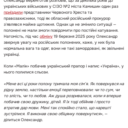
Олександр Веренготов розповів, що за декілька років до
українських військових у СІЗО №2 міста Камишин один раз
приїздили
представники Червоного Хреста та
правозахисники, тоді як обласний російський прокурор
зʼявлявся майже щотижня. Однак це не змінило ситуації —
полонені не мали змоги повідомити про постійні катування.
Натомість, під час
обміну
19 березня 2025 року Олександр
звернув увагу на російських полонених, каже, у них була
нормальна вага та одяг, вони не такі замордовані, як звільнені
українці.
Коли «Малік» побачив український прапор і напис «Україна», у
нього полилися сльози.
«Мене всі ці роки полону тримала моя сім’я. Як повернувся на
рідну землю, настільки емоції переповнювали: чи то сум, чи
то злість, чи то любов. Аж душа розривалася, коли я вперше
побачив свою дружину, дітей. Я їх тоді обійняв і просто
втратив дар мови. Мені так спокійно стало, що нарешті
зустрілися. Я виконав свою обіцянку повернутися»,
—
ділиться Олександр.