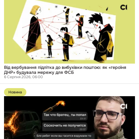
Від
вербування
підлітка
до
вибухівки
поштою:
як
«героїня
ДНР»
будувала
мережу
для
ФСБ
Від вербування підлітка до вибухівки поштою: як «героїня
ДНР» будувала мережу для ФСБ
6 Серпня 2026, 06:00
Перейти
до
Новина
публікації
Справу
російського
розвідника,
який
вербував
підлітків
в
Одесі,