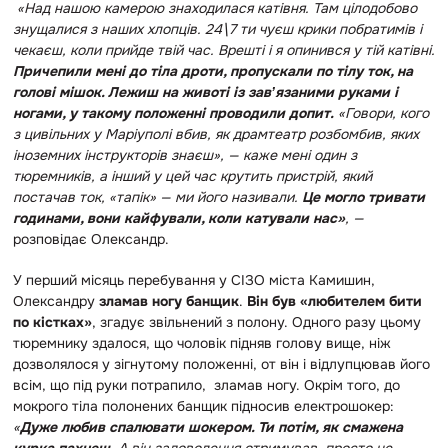
«Над нашою камерою знаходилася катівня. Там цілодобово
знущалися з наших хлопців.
24\7 ти чуєш крики побратимів і
чекаєш, коли прийде твій час.
Врешті і я опинився у тій катівні.
Причепили мені до тіла дроти, пропускали по тілу ток, на
голові мішок. Лежиш на животі із завʼязаними руками і
ногами, у такому положенні проводили допит.
«Говори, кого
з цивільних у Маріуполі вбив, як драмтеатр розбомбив, яких
іноземних інструкторів знаєш», — каже мені один з
тюремників, а інший у цей час крутить пристрій, який
постачав ток, «тапік» — ми його називали.
Це могло тривати
годинами, вони кайфували, коли катували нас»
, —
розповідає Олександр.
У перший місяць перебування у СІЗО міста Камишин,
Олександру
зламав ногу банщик
.
Він був «любителем бити
по кістках»
, згадує звільнений з полону. Одного разу цьому
тюремнику здалося, що чоловік підняв голову вище, ніж
дозволялося у зігнутому положенні, от він і відлупцював його
всім, що під руки потрапило, зламав ногу. Окрім того, до
мокрого тіла полонених банщик підносив електрошокер:
«
Дуже любив спалювати шокером. Ти потім, як смажена
курка пахнеш.
А він задоволення отримував, просто не