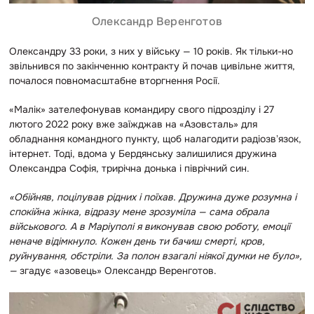
Олександр Веренготов
Олександру 33 роки, з них у війську — 10 років. Як тільки-но
звільнився по закінченню контракту й почав цивільне життя,
почалося повномасштабне вторгнення Росії.
«Малік» зателефонував командиру свого підрозділу і 27
лютого 2022 року вже заїжджав на «Азовсталь» для
обладнання командного пункту, щоб налагодити радіозвʼязок,
інтернет. Тоді, вдома у Бердянську залишилися дружина
Олександра Софія, трирічна донька і піврічний син.
«Обійняв, поцілував рідних і поїхав. Дружина дуже розумна і
спокійна жінка, відразу мене зрозуміла — сама обрала
військового. А в Маріуполі я виконував свою роботу, емоції
неначе відімкнуло. Кожен день ти бачиш смерті, кров,
руйнування, обстріли. За полон взагалі ніякої думки не було»,
—
згадує «азовець» Олександр Веренготов.