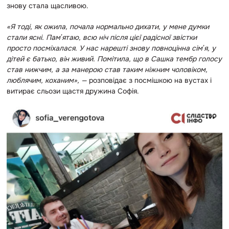
знову стала щасливою.
«Я тоді, як ожила, почала нормально дихати, у мене думки
стали ясні. Памʼятаю, всю ніч після цієї радісної звістки
просто посміхалася. У нас нарешті знову повноцінна сімʼя, у
дітей є батько, він живий. Помітила, що в Сашка тембр голосу
став нижчим, а за манерою став таким ніжним чоловіком,
люблячим, коханим», —
розповідає з посмішкою на вустах і
витирає сльози щастя дружина Софія.