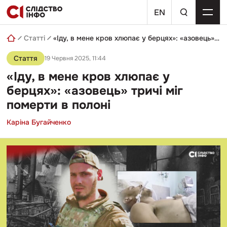
Skip
пошуковий
to
EN
запит
content
Статті
«Іду, в мене кров хлюпає у берцях»: «азовець» тричі міг померти в полоні
Стаття
19 Червня 2025, 11:44
«Іду, в мене кров хлюпає у
берцях»: «азовець» тричі міг
померти в полоні
Каріна Бугайченко