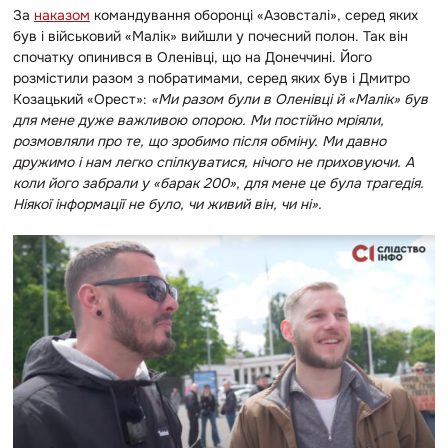
За
наказом
командування оборонці «Азовсталі», серед яких
був і військовий «Малік» вийшли у почесний полон. Так він
спочатку опинився в Оленівці, що на Донеччині. Його
розмістили разом з побратимами, серед яких був і Дмитро
Козацький «Орест»:
«Ми разом були в Оленівці й «Малік» був
для мене дуже важливою опорою. Ми постійно мріяли,
розмовляли про те, що зробимо після обміну. Ми давно
дружимо і нам легко спілкуватися, нічого не приховуючи. А
коли його забрали у «барак 200», для мене це була трагедія.
Ніякої інформації не було, чи живий він, чи ні».