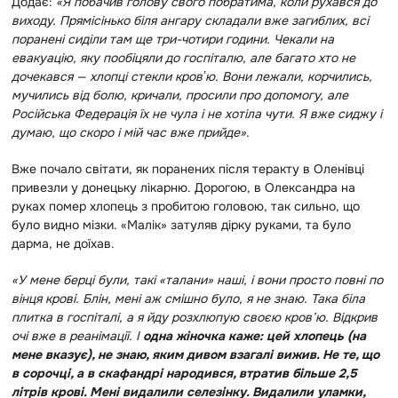
Додає:
«Я побачив голову свого побратима, коли рухався до
виходу. Прямісінько біля ангару складали вже загиблих, всі
поранені сиділи там ще три-чотири години. Чекали на
евакуацію, яку пообіцяли до госпіталю, але багато хто не
дочекався — хлопці стекли кровʼю.
Вони лежали, корчились,
мучились від болю, кричали, просили про допомогу, але
Російська Федерація їх не чула і не хотіла чути
. Я вже сиджу і
думаю, що скоро і мій час вже прийде».
Вже почало світати, як поранених після теракту в Оленівці
привезли у донецьку лікарню. Дорогою, в Олександра на
руках помер хлопець з пробитою головою, так сильно, що
було видно мізки. «Малік» затуляв дірку руками, та було
дарма, не доїхав.
«У мене берці були, такі «талани» наші, і вони просто повні по
вінця крові. Блін, мені аж смішно було, я не знаю. Така
біла
плитка в госпіталі, а я йду розхлюпую своєю кров’ю.
Відкрив
очі вже в реанімації. І
одна жіночка каже: цей хлопець (на
мене вказує), не знаю, яким дивом взагалі вижив. Не те, що
в сорочці, а в скафандрі народився, втратив більше 2,5
літрів крові. Мені видалили селезінку. Видалили уламки,