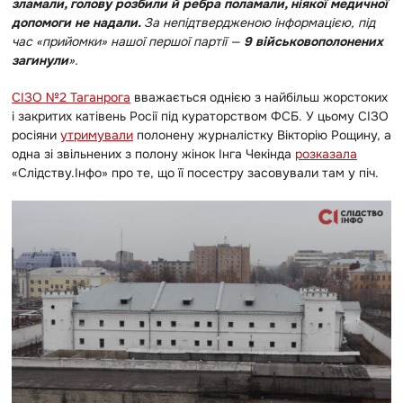
зламали, голову розбили й ребра поламали, ніякої медичної
допомоги не надали.
За непідтвердженою інформацією, під
час «прийомки» нашої першої партії —
9 військовополонених
загинули
».
СІЗО №2 Таганрога
вважається однією з найбільш жорстоких
і закритих катівень Росії під кураторством ФСБ. У цьому СІЗО
росіяни
утримували
полонену журналістку Вікторію Рощину, а
одна зі звільнених з полону жінок Інга Чекінда
розказала
«Слідству.Інфо» про те, що її посестру засовували там у піч.