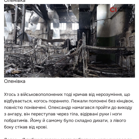
Оленівка
Оленівка
Хтось з військовополонених тоді кричав від нерозуміння, що
відбувається, когось поранило. Лежали полонені без кінцівок,
повністю понівечені. Олександр намагався пройти до виходу
з ангару, він
переступав через тіла, відірвані руки і ноги
побратимів.
Йому й самому було складно дихати, з лівого
боку стікав від крові.