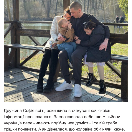
Дружина Софія всі ці роки жила в очікувані хоч якоїсь
інформації про коханого. Заспокоювала себе, що мільйони
українців переживають подібну невідомість і самій треба
трішки почекати. А як дізналася, що чоловіка обміняли, каже,