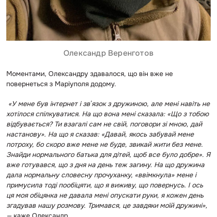
Олександр Веренготов
Моментами, Олександру здавалося, що він вже не
повернеться з Маріуполя додому.
«У мене був інтернет і звʼязок з дружиною, але мені навіть не
хотілося спілкуватися. На що вона мені сказала: «Що з тобою
відбувається? Ти взагалі сам не свій, поговори зі мною, дай
настанову». На що я сказав: «Давай, якось забувай мене
потроху, бо скоро вже мене не буде, звикай жити без мене.
Знайди нормального батька для дітей, щоб все було добре». Я
вже готувався, що з дня на день теж загину. На що дружина
дала нормальну словесну прочуханку, «ввімкнула» мене і
примусила тоді пообіцяти, що я виживу, що повернусь. І ось
ця моя обіцянка не давала мені опускати руки, я кожен день
згадував нашу розмову. Тримався, це завдяки моїй дружині»,
—
каже Олександр.