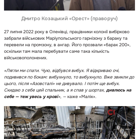
Дмитро Козацький «Орест» (праворуч)
27 липня 2022 року в Оленівці, працівники колонії вибірково
забрали військових Маріупольського гарнізону з бараку та
перевели на промзону, в ангар. Його прозвали «барак 200»,
оскільки там мала перебувати саме така кількість
військовополонених.
«Лягли ми спати. Чую, відбувся вибух. Я відкриваю очі,
подивився по бокам: вибухнуло, то вибухнуло. Вже звикли до
цього, після «Азовсталі» не дивувало. І потім ще вибух.
Скидаю з себе цей спальник, а я спав у шортах,
дивлюсь на
себе — теж увесь у крові
», —
каже «Малік».