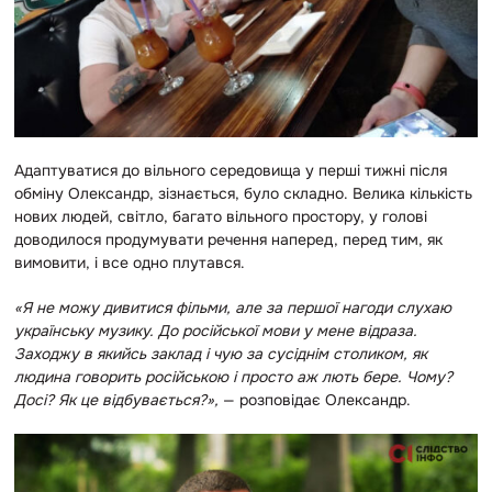
Адаптуватися до вільного середовища у перші тижні після
обміну Олександр, зізнається, було складно. Велика кількість
нових людей, світло, багато вільного простору, у голові
доводилося продумувати речення наперед, перед тим, як
вимовити, і все одно плутався.
«Я не можу дивитися фільми, але за першої нагоди слухаю
українську музику. До російської мови у мене відраза.
Заходжу в якийсь заклад і чую за сусіднім столиком, як
людина говорить російською і просто аж лють бере. Чому?
Досі? Як це відбувається?»,
— розповідає Олександр.