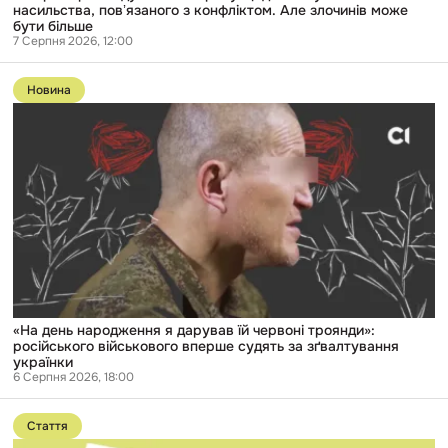
бути
насильства, повʼязаного з конфліктом. Але злочинів може
більше
бути більше
7 Серпня 2026, 12:00
Перейти
до
Новина
публікації
«На
день
народження
я
дарував
їй
червоні
троянди»:
російського
військового
вперше
судять
за
зґвалтування
«На день народження я дарував їй червоні троянди»:
українки
російського військового вперше судять за зґвалтування
українки
6 Серпня 2026, 18:00
Перейти
до
Стаття
публікації