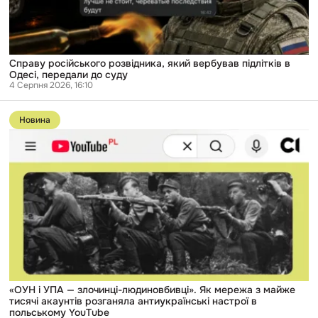
передали
до
суду
Справу російського розвідника, який вербував підлітків в
Одесі, передали до суду
4 Серпня 2026, 16:10
Перейти
до
Новина
публікації
«ОУН
і
УПА
—
злочинці-
людиновбивці».
Як
мережа
з
майже
тисячі
акаунтів
розганяла
антиукраїнські
«ОУН і УПА — злочинці-людиновбивці». Як мережа з майже
настрої
тисячі акаунтів розганяла антиукраїнські настрої в
в
польському YouTube