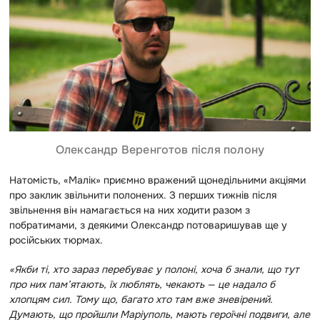
Олександр Веренготов після полону
Натомість, «Малік» приємно вражений щонедільними акціями
про заклик звільнити полонених. З перших тижнів після
звільнення він намагається на них ходити разом з
побратимами, з деякими Олександр потоваришував ще у
російських тюрмах.
«Якби ті, хто зараз перебуває у полоні, хоча б знали, що тут
про них пам’ятають, їх люблять, чекають — це надало б
хлопцям сил. Тому що, багато хто там вже зневірений.
Думають, що пройшли Маріуполь, мають героїчні подвиги, але