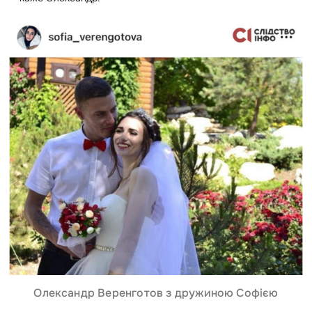
Олександр Веренготов з дружиною Софією