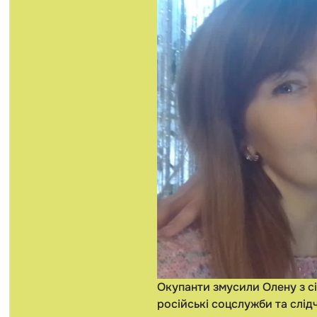
Окупанти змусили Олену з сі
російські соцслужби та слідч