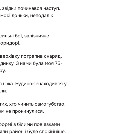
, звідки починався наступ.
моєї доньки, неподалік
ильні бої, залізничне
коридорі.
оверхівку потрапив снаряд.
удинку. З нами була моя 75-
иру.
 і їжа. Будинок знаходився у
іли.
тих, хто чинить самогубство.
зом не прокинулися.
 формі з білими пов’язками
яли район і буде спокійніше.