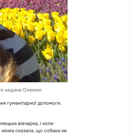
ото надане Оленою
ння гуманітарної допомоги.
мецька вівчарка, і коли
 жінка сказала, що собака не