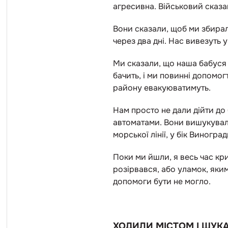
агресивна. Військовий сказа
Вони сказали, щоб ми збирал
через два дні. Нас вивезуть 
Ми сказали, що наша бабуся з
бачить, і ми повинні допомог
району евакуюватимуть.
Нам просто не дали дійти до
автоматами. Вони вишукували
морської лінії, у бік Виноград
Поки ми йшли, я весь час кри
розірвався, або уламок, яки
допомоги бути не могло.
ХОДИЛИ МІСТОМ І ШУК