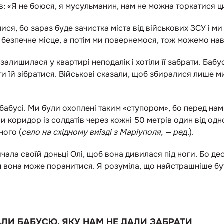
в: «Я не боюся, я мусульманин, нам не можна торкатися ц
ися, бо зараз буде зачистка міста від військових ЗСУ і 
у безпечне місце, а потім ми повернемося, тож можемо наві
алишилася у квартирі неподалік і хотіли її забрати. Бабу
ти їй зібратися. Військові сказали, щоб збиралися лише ми
 бабусі. Ми були охоплені таким «ступором», бо перед на
 коридор із солдатів через кожні 50 метрів один від одн
ного (
село на східному виїзді з Маріуполя, — ред.
).
чала своїй доньці Олі, щоб вона дивилася під ноги. Бо де
м вона може поранитися. Я розуміла, що найстрашніше бу
АЛИ БАБУСЮ, ЯКУ НАМ НЕ ДАЛИ ЗАБРАТИ