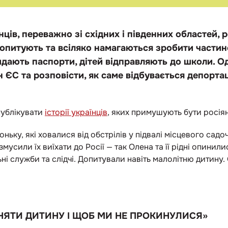
нців, переважно зі східних і південних областей,
х допитують та всіляко намагаються зробити части
идають паспорти, дітей відправляють до школи. 
н ЄС та розповісти, як саме відбувається депорта
публікувати
історії українців
, яких примушують бути росія
доньку, які ховалися від обстрілів у підвалі місцевого сад
мусили їх виїхати до Росії — так Олена та її рідні опинилис
ні служби та слідчі. Допитували навіть малолітню дитину
ЙНЯТИ ДИТИНУ І ЩОБ МИ НЕ ПРОКИНУЛИСЯ»