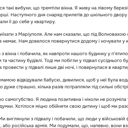
я такі вибухи, що тремтіли вікна. Я живу на лівому березі
ерші. Наступного дня снаряд прилетів до шкільного двору 
али її до себе у квартиру.
їхати з Маріуполя. Але нам сказали, що під Волновахою с
ів немає. Нам довелося повернутися додому і ночувати у 
 з вікна і побачила, як навпроти нашого будинку у п’ятип
 та частину будівлі. Тоді ми побігли у підвал сусіднього б
а провести у підвалі лише дві ночі, і повернулася в кварт
 мамою відвідували бабусю, дивилися, щоб у неї була вода
ло дуже страшно, кілька разів потрапляли під сильні обстр
о самогубство. Я людина позитивна і ніколи не розуміла 
 думки. Хотілося міцно обійняти свою дитину і щоб ми ра
Ми виглянули з підвалу і побачили, що люди у військовій
 або російська армія. Ми подумали, що, напевно, вони вз