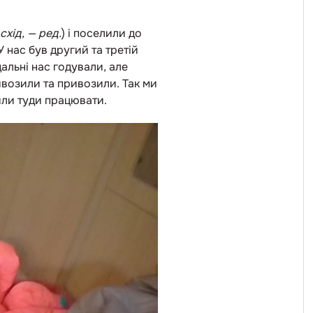
схід, — ред.
) і поселили до
 нас був другий та третій
альні нас годували, але
ивозили та привозили. Так ми
вили туди працювати.