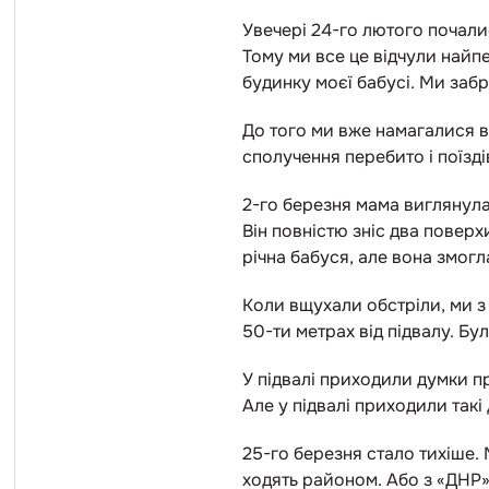
Увечері 24-го лютого почалис
Тому ми все це відчули найп
будинку моєї бабусі. Ми забр
До того ми вже намагалися ви
сполучення перебито і поїзд
2-го березня мама виглянула
Він повністю зніс два поверхи
річна бабуся, але вона змогл
Коли вщухали обстріли, ми з
50-ти метрах від підвалу. Бу
У підвалі приходили думки пр
Але у підвалі приходили такі
25-го березня стало тихіше. 
ходять районом. Або з «ДНР»,