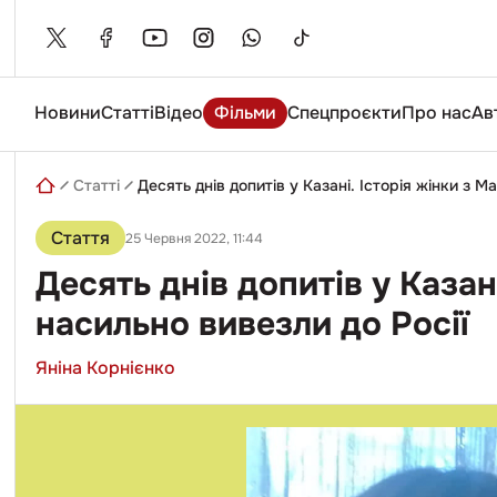
Skip
to
content
Новини
Статті
Відео
Фільми
Спецпроєкти
Про нас
Ав
Введіть
пошуковий
запит
Статті
Десять днів допитів у Казані. Історія жінки з 
Стаття
25 Червня 2022, 11:44
Десять днів допитів у Казан
насильно вивезли до Росії
Яніна Корнієнко