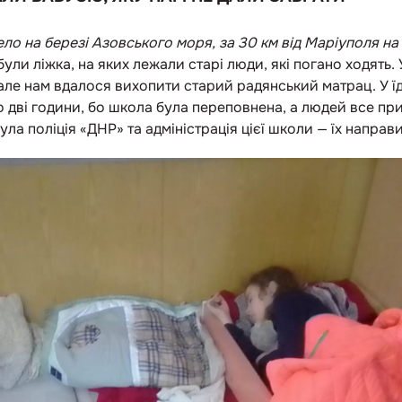
ело на березі Азовського моря, за 30 км від Маріуполя на 
ли ліжка, на яких лежали старі люди, які погано ходять. У
 але нам вдалося вихопити старий радянський матрац. У їд
о дві години, бо школа була переповнена, а людей все пр
була поліція «ДНР» та адміністрація цієї школи — їх напра