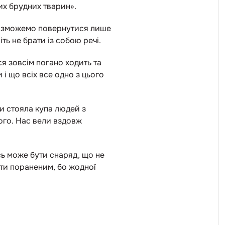
их брудних тварин».
ми зможемо повернутися лише
ть не брати із собою речі.
ся зовсім погано ходить та
 і що всіх все одно з цього
ми стояла купа людей з
ого. Нас вели вздовж
сь може бути снаряд, що не
ти пораненим, бо жодної