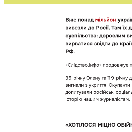
Вже понад
мільйон
украї
вивезли до Росії. Там ї
суспільства: дорослим в
вирватися звідти до краї
РФ.
«Слідство.Інфо» продовжує 
36-річну Олену та її 9-річну 
вигнали з укриття. Окупанти з
допитували російські соціаль
історію нашим журналістам.
«ХОТІЛОСЯ МІЦНО ОБІ