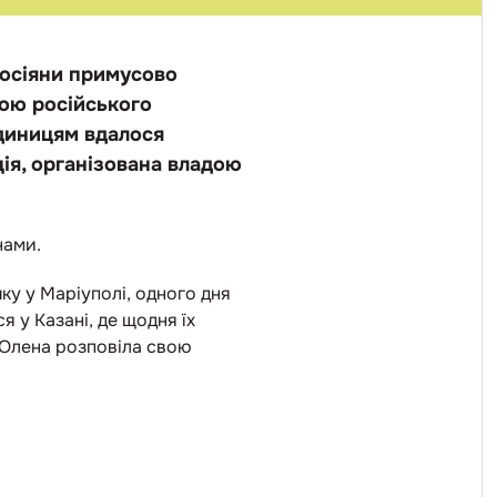
 росіяни примусово
ною російського
Одиницям вдалося
ція, організована владою
нами.
очку у Маріуполі, одного дня
я у Казані, де щодня їх
. Олена розповіла свою