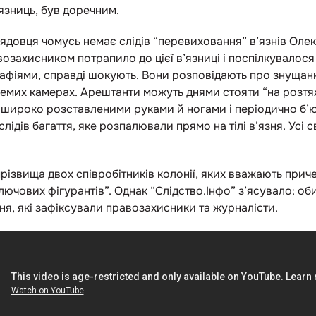
язниць, був доречним.
рядовця чомусь немає слідів “перевиховання” в’язнів Олекс
возахисником потрапило до цієї в’язниці і поспілкувалося
рафіями, справді шокують. Вони розповідають про знущанн
окремих камерах. Арештанти можуть днями стояти “на розт
з широко розставленими руками й ногами і періодично б’ю
слідів багаття, яке розпалювали прямо на тілі в’язня. Усі 
прізвища двох співробітників колонії, яких вважають приче
лючових фігурантів”. Однак “Слідство.Інфо” з’ясувало: о
ня, які зафіксували правозахисники та журналісти.