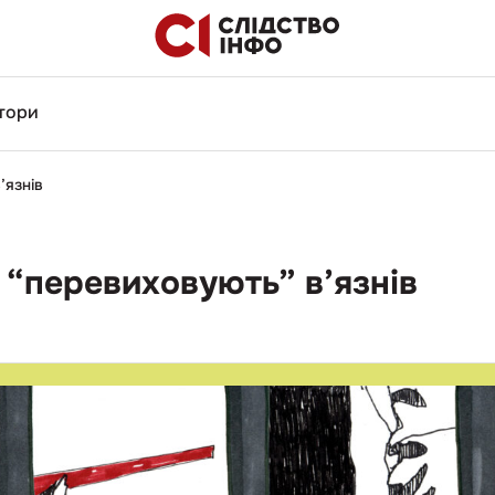
тори
’язнів
ві “перевиховують” в’язнів