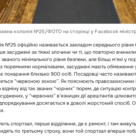
равна колонія №25/ФОТО на сторінці у Facebook міністр
ія №25 офіційно називається закладом середнього рівня 
ше засуджені за тяжкі злочини чи ті, що повторно вчинил
 званого мінімального рівня безпеки, але більш м’які у по
 з тюремними нормативами, засуджені мають обмеження у 
ває покарання близько 900 осіб. Посадовці часто називаю
веться “червоною зоною”. Як пояснюють правозахисники і
 відміну від так званих “чорних” тюрем, де ситуацію ко
суджених, у “червоних” в’язницях дії арештантів цілковит
підпорядкування досягається в доволі жорстокий спосіб.
и.
ть спортзал, перше відділення, де є ремонт, і там живуть 
идять по третьому строку, вони той спортзал вперше поб