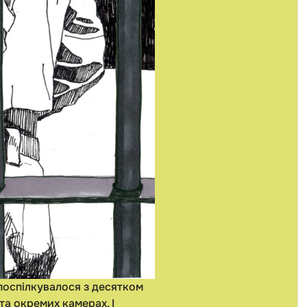
 поспілкувалося з десятком
та окремих камерах. І