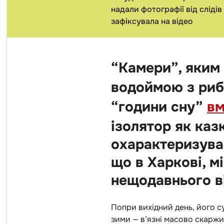
надали фотографії від слідів
зафіксувала на відео
“Камери”, яким 
водоймою з рибк
“години сну”
в
ізолятор як каз
охарактеризував
що в Харкові, м
нещодавнього ві
Попри вихідний день, його 
зими
—
в’язні масово скаржи