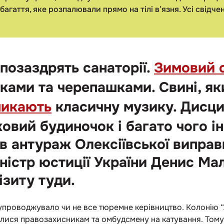
 багаття, яке розпалювали прямо на тілі в’язня. Усі свідч
позаздрять санаторії.
Зимовий 
ами та черепашками. Свині, як
микають
класичну музику. Дисци
ковий будиночок і багато чого і
 антураж Олексіївської виправн
іністр юстиції України Денис Ма
зиту туди.
супроводжувало чи не все тюремне керівництво. Колонію 
лися правозахисникам та омбудсмену на катування. Тому