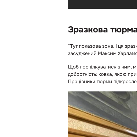
Зразкова тюрм
“Тут показова зона. І ця зра
засуджений Максим Харламо
Щоб поспілкуватися з ним, м
добротність: ковка, якою при
Працівники тюрми підкреслен