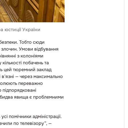
а юстиції України
безпеки. Тобто сюди
и злочин. Умови відбування
рівнянні з колоніями
кількості побачень та
ть цей тюремний заклад
 в’язні
—
через максимально
нтролюють переважно
о підпорядковані
 Обидва явища є проблемними
усі помічники адміністрації.
ачили по телевізору”,
—