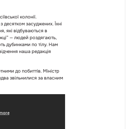
іївської колонії.
 з десятком засуджених. Їхні
я, які відбуваються в
яжці”
—
людей роздягають,
ть дубинками по тілу. Нам
свідчення наша редакція
тними до побиттів. Міністр
бидва звільнилися за власним