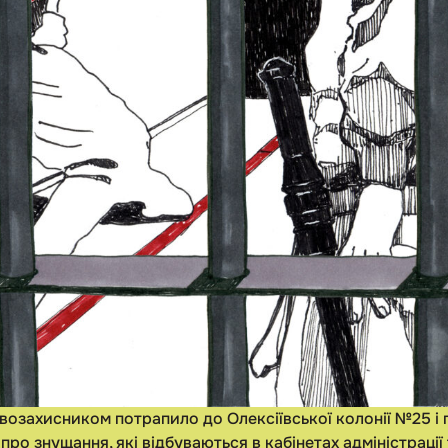
авозахисником потрапило до Олексіївської колонії №25 і
ро знущання, які відбуваються в кабінетах адміністрації 