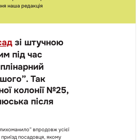
ення наша редакція
сад
зі штучною
им під час
плінарний
ншого”. Так
ої колонії №25,
люська після
“лихоманило” впродовж усієї
 приїзд посадовця, якому