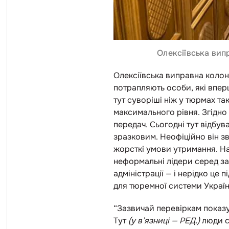
Олексіївська вип
Олексіївська виправна колон
потрапляють особи, які впер
тут суворіші ніж у тюрмах так
максимального рівня. Згідно
передач. Сьогодні тут відбу
зразковим. Неофіційно він з
жорсткі умови утримання. На
неформальні лідери серед за
адміністрації
—
і нерідко це 
для тюремної системи Україн
“Зазвичай перевіркам показую
Тут
(у в’язниці
—
РЕД.)
люди с