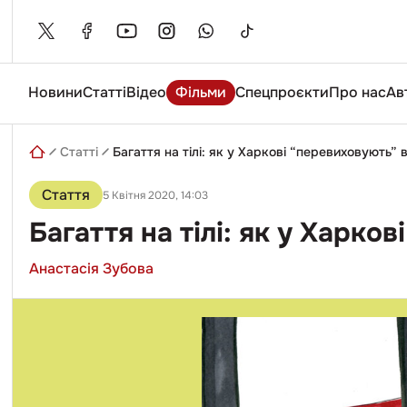
Skip
to
content
Новини
Статті
Відео
Фільми
Спецпроєкти
Про нас
Ав
Введіть
пошуковий
запит
Статті
Багаття на тілі: як у Харкові “перевиховують” в
Стаття
5 Квітня 2020, 14:03
Багаття на тілі: як у Харко
Анастасія Зубова