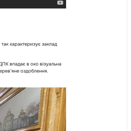
—
так характеризує заклад
ДПК впадає в око візуальна
 дерев’яне оздоблення.