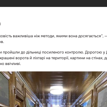
а
зковість важливіша ніж методи, якими вона досягається”,
в.
и пройшли до дільниці посиленого контролю. Дорогою у 
крашені ворота й ліхтарі на території, картини на стінах,
о ввічливі.