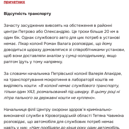
причетних
Відсутність транспорту
Зачасту засуджених вивозять на обстеження в районні
центри Петрово або Олександрію. Це трохи більше 20 км в
один бік. Однак службового авто для цих потреб в установі
немає. Лікар колонії Роман Валага розповідає, що йому
доводиться щоразу домовлятися зі співробітниками установи,
щоб вони доставляли аналізи у сумці-холодильнику, якщо
раптом їдуть у тому напрямку.
За словами начальника Петрівської колонії Валерія Апакідзе,
на транспортування мокротиння в лабораторії коштів не
виділяють кошти:
«В колонії немає службового транспорту,
тільки один УАЗ, розмальований під швидку. В цьому році ні
літра пального за державні кошти не куплено».
Начальниця філії Центру охорони здоров’я кримінально-
виконавчої служби в Кіровоградській області Тетяна Чавикіна
розповідає, що автомобіля для службових потреб немає
навіть у них:
«Нам пообіцяли до кінця року один автомобіль.