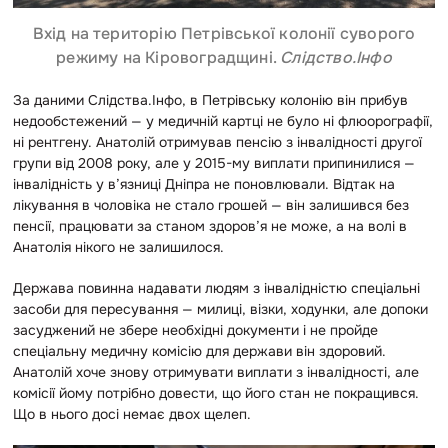
Вхід на територію Петрівської колонії суворого
режиму на Кіровоградщині.
Слідство.Інфо
За даними Слідства.Інфо, в Петрівську колонію він прибув
недообстежений — у медичній картці не було ні флюорографії,
ні рентгену. Анатолій отримував пенсію з інвалідності другої
групи від 2008 року, але у 2015-му виплати припинилися —
інвалідність у в’язниці Дніпра не поновлювали. Відтак на
лікування в чоловіка не стало грошей — він залишився без
пенсії, працювати за станом здоров’я не може, а на волі в
Анатолія нікого не залишилося.
Держава повинна надавати людям з інвалідністю спеціальні
засоби для пересування — милиці, візки, ходунки, але допоки
засуджений не збере необхідні документи і не пройде
спеціальну медичну комісію для держави він здоровий.
Анатолій хоче знову отримувати виплати з інвалідності, але
комісії йому потрібно довести, що його стан не покращився.
Що в нього досі немає двох щелеп.