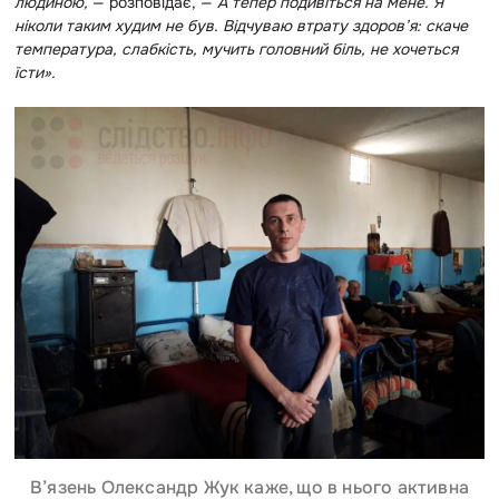
людиною,
— розповідає, —
А тепер подивіться на мене. Я
ніколи таким худим не був. Відчуваю втрату здоров’я: скаче
температура, слабкість, мучить головний біль, не хочеться
їсти».
В’язень Олександр Жук каже, що в нього активна