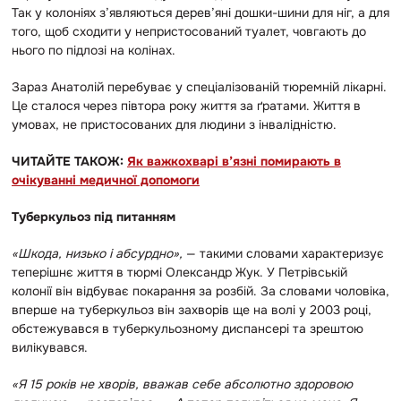
Так у колоніях з’являються дерев’яні дошки-шини для ніг, а для
того, щоб сходити у непристосований туалет, човгають до
нього по підлозі на колінах.
Зараз Анатолій перебуває у спеціалізованій тюремній лікарні.
Це сталося через півтора року життя за ґратами. Життя в
умовах, не пристосованих для людини з інвалідністю.
ЧИТАЙТЕ ТАКОЖ:
Як важкохварі в’язні помирають в
очікуванні медичної допомоги
Туберкульоз під питанням
«Шкода, низько і абсурдно»,
— такими словами характеризує
теперішнє життя в тюрмі Олександр Жук. У Петрівській
колонії він відбуває покарання за розбій. За словами чоловіка,
вперше на туберкульоз він захворів ще на волі у 2003 році,
обстежувався в туберкульозному диспансері та зрештою
вилікувався.
«Я 15 років не хворів, вважав себе абсолютно здоровою