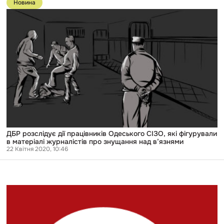
до
Новина
публікації
ДБР
розслідує
дії
працівників
Одеського
СІЗО,
які
фігурували
в
матеріалі
журналістів
про
знущання
над
в’язнями
ДБР розслідує дії працівників Одеського СІЗО, які фігурували
в матеріалі журналістів про знущання над в’язнями
22 Квітня 2020, 10:46