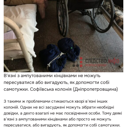
В’язні з ампутованими кінцівками не можуть
пересуватися або вигадують, як допомогти собі
самотужки. Софіївська колонія (Дніпропетровщина)
З такими ж проблемами стикаються хворі в’язні інших
колоній. Однак не всі засуджені можуть зібрати необхідні
довідки, а дехто взагалі не має посвідчення особи. Тому деякі
в’язні з ампутованими кінцівками або просто не можуть
пересуватися, або вигадують, як допомогти собі самотужки.