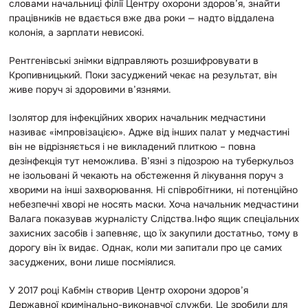
словами начальниці філії Центру охорони здоров’я, знайти
працівників не вдається вже два роки — надто віддалена
колонія, а зарплати невисокі.
Рентгенівські знімки відправляють розшифровувати в
Кропивницький. Поки засуджений чекає на результат, він
живе поруч зі здоровими в’язнями.
Ізолятор для інфекційних хворих начальник медчастини
називає «імпровізацією». Адже від інших палат у медчастині
він не відрізняється і не викладений плиткою – повна
дезінфекція тут неможлива. В’язні з підозрою на туберкульоз
не ізольовані й чекають на обстеження й лікування поруч з
хворими на інші захворювання. Ні співробітники, ні потенційно
небезпечні хворі не носять маски. Хоча начальник медчастини
Валага показував журналісту Слідства.Інфо ящик спеціальних
захисних засобів і запевняє, що їх закупили достатньо, тому в
дорогу він їх видає. Однак, коли ми запитали про це самих
засуджених, вони лише посміялися.
У 2017 році Кабмін створив Центр охорони здоров’я
Державної кримінально-виконавчої служби. Це зробили для