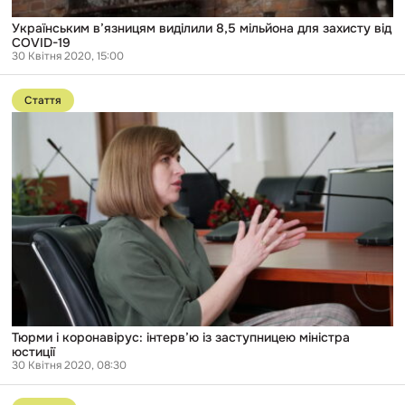
Українським в’язницям виділили 8,5 мільйона для захисту від
COVID-19
30 Квітня 2020, 15:00
Перейти
до
Стаття
публікації
Тюрми
і
коронавірус:
інтерв’ю
із
заступницею
міністра
юстиції
Тюрми і коронавірус: інтерв’ю із заступницею міністра
юстиції
30 Квітня 2020, 08:30
Перейти