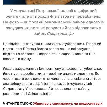
У медчастині Петрівської колонії є цифровий
рентген, але от посади фтизіатра не передбачено.
На фото — цифровий ренгенівський знімок одного із
засуджених, розшифровувати його відправлять у
район.
Слідство.Інфо
Це відділення засуджені називають «туббараком». Головний
медик колонії Роман Валага запевняє, що всі засуджені
відділення обстежені, здорові та не заразні, але в’язні не
впевнені в цьому.
Якщо в засудженого після рентгену є підозра на туберкульоз,
його мусять дообстежити — зробити аналіз мокротиння. До
червня цього року колонія не мала навіть спеціального місця
для забору аналізів. Цей факт також зафіксували у звіті
Секретаріату Уповноваженої з прав людини, який є у
розпорядженні Слідства.Інфо.
ЧИТАЙТЕ ТАКОЖ
Убивство у свинарнику: чи покарали всіх