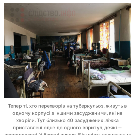
Тепер ті, хто перехворів на туберкульоз, живуть в
одному корпусі з іншими засудженими, які не
хворіли. Тут близько 40 засуджених, ліжка
приставлені одне до одного впритул, деякі —
двоповерхові. У бараці душно. Більшість засуджених