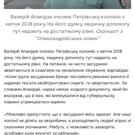
Валерій Апакідзе очолює Петрівську колонію з
квітня 2018 року. На його думку, медичну допомогу
тут надають на достатньому рівні.
Скріншот з
“Олександрійських новин”
Валерій Апакідзе очолює Петрівську колонію з квітня 2018
року. На його думку, медичну допомогу тут надають на
достатньому рівні. На питання, чи часто засуджені
звертаються зі скаргами на неналежне лікування, відповідає:
«Коли група засуджених бажає послабити режимні вимоги й
надихає писати необгрунтовані скарги, то звертаються».
За
словами Апакідзе, наразі немає жодного документу, який би
вказував, що в’язні, які вилікувалися від туберкульозу,
повинні утримуватися окремо:
«Можливо припустити, що є засуджені якісь заразні. Але наші
колонії не ділять за хворобами, а розподіляють людей згідно зі
скоєними злочинами. Мабуть, є можливість захворіти,
особливо коли імунітет ослаблений».