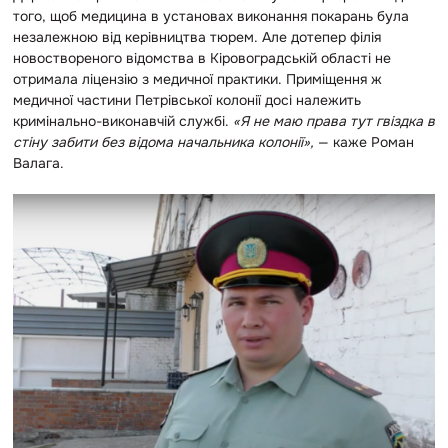
того, щоб медицина в установах виконання покарань була
незалежною від керівництва тюрем. Але дотепер філія
новоствореного відомства в Кіровоградській області не
отримала ліцензію з медичної практики. Приміщення ж
медичної частини Петрівської колонії досі належить
кримінально-виконавчій службі.
«Я не маю права тут гвіздка в
стіну забити без відома начальника колонії»,
— каже Роман
Валага.