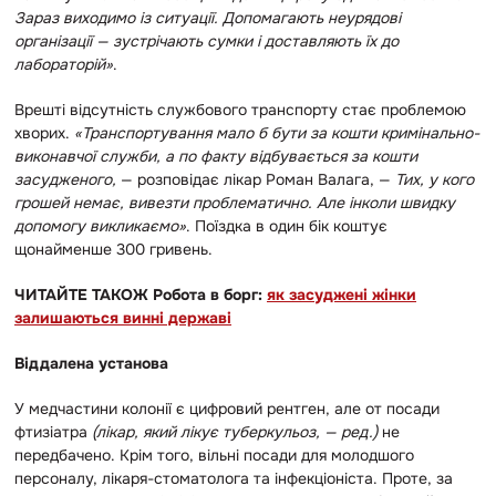
Зараз виходимо із ситуації. Допомагають неурядові
організації — зустрічають сумки і доставляють їх до
лабораторій»
.
Врешті відсутність службового транспорту стає проблемою
хворих.
«Транспортування мало б бути за кошти кримінально-
виконавчої служби, а по факту відбувається за кошти
засудженого,
— розповідає лікар Роман Валага, —
Тих, у кого
грошей немає, вивезти проблематично. Але інколи швидку
допомогу викликаємо»
. Поїздка в один бік коштує
щонайменше 300 гривень.
ЧИТАЙТЕ ТАКОЖ Робота в борг:
як засуджені жінки
залишаються винні державі
Віддалена установа
У медчастини колонії є цифровий рентген, але от посади
фтизіатра
(лікар, який лікує туберкульоз, — ред.)
не
передбачено. Крім того, вільні посади для молодшого
персоналу, лікаря-стоматолога та інфекціоніста. Проте, за