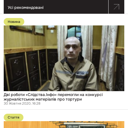
Усі рекомендовані
Перейти
до
Новина
публікації
Дві
роботи
«Слідства.Інфо»
перемогли
на
конкурсі
журналістських
матеріалів
про
тортури
Дві роботи «Слідства.Інфо» перемогли на конкурсі
журналістських матеріалів про тортури
30 Жовтня 2020, 16:28
Перейти
до
Стаття
публікації
«Кажуть,