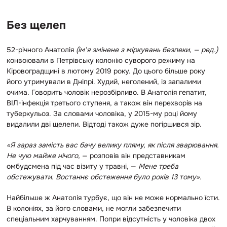
Без щелеп
52-річного Анатолія
(ім’я змінене з міркувань безпеки, — ред.)
конвоювали в Петрівську колонію суворого режиму на
Кіровоградщині в лютому 2019 року. До цього більше року
його утримували в Дніпрі. Худий, неголений, із запалими
очима. Говорить чоловік нерозбірливо. В Анатолія гепатит,
ВІЛ-інфекція третього ступеня, а також він перехворів на
туберкульоз. За словами чоловіка, у 2015-му році йому
видалили дві щелепи. Відтоді також дуже погіршився зір.
«Я зараз замість вас бачу велику пляму, як після зварювання.
Не чую майже нічого,
— розповів він представникам
омбудсмена під час візиту у травні, —
Мене треба
обстежувати. Востаннє обстеження було років 13 тому».
Найбільше ж Анатолія турбує, що він не може нормально їсти.
В колоніях, за його словами, не могли забезпечити
спеціальним харчуванням. Попри відсутність у чоловіка двох