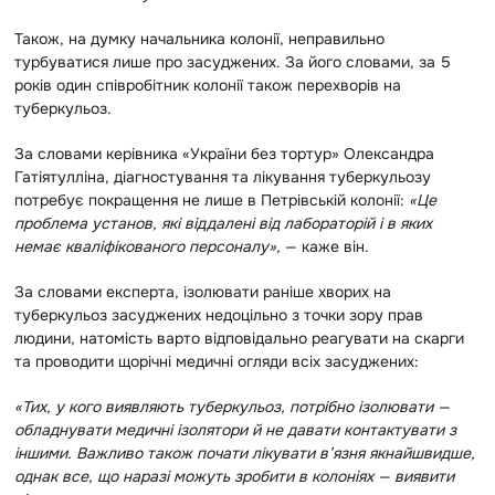
Також, на думку начальника колонії, неправильно
турбуватися лише про засуджених. За його словами, за 5
років один співробітник колонії також перехворів на
туберкульоз.
За словами керівника «України без тортур» Олександра
Гатіятулліна, діагностування та лікування туберкульозу
потребує покращення не лише в Петрівській колонії:
«Це
проблема установ, які віддалені від лабораторій і в яких
немає кваліфікованого персоналу»,
— каже він.
За словами експерта, ізолювати раніше хворих на
туберкульоз засуджених недоцільно з точки зору прав
людини, натомість варто відповідально реагувати на скарги
та проводити щорічні медичні огляди всіх засуджених:
«Тих, у кого виявляють туберкульоз, потрібно ізолювати —
обладнувати медичні ізолятори й не давати контактувати з
іншими. Важливо також почати лікувати в’язня якнайшвидше,
однак все, що наразі можуть зробити в колоніях — виявити