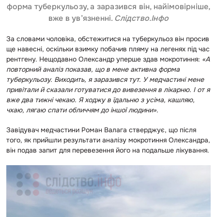
форма туберкульозу, а заразився він, найімовірніше,
вже в ув’язненні.
Слідство.Інфо
За словами чоловіка, обстежитися на туберкульоз він просив
ще навесні, оскільки взимку побачив пляму на легенях під час
рентгену. Нещодавно Олександр уперше здав мокротиння:
«А
повторний аналіз показав, що в мене активна форма
туберкульозу. Виходить, я заразився тут. У медчастині мене
привітали й сказали готуватися до вивезення в лікарню. І от я
вже два тижні чекаю. Я ходжу в їдальню з усіма, кашляю,
чхаю, лягаю спати обличчям до іншої людини».
Завідувач медчастини Роман Валага стверджує, що після
того, як прийшли результати аналізу мокротиння Олександра,
він подав запит для перевезення його на подальше лікування.