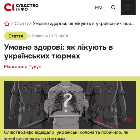
Skip
пошуковий
to
EN
запит
content
Статті
Умовно здорові: як лікують в українських тюрмах
Стаття
10 Вересня 2019, 14:04
Умовно здорові: як лікують в
українських тюрмах
Маргарита Тулуп
Слідство.Інфо відвідало українські колонії та побачило, як
хворі виживають за ґратами