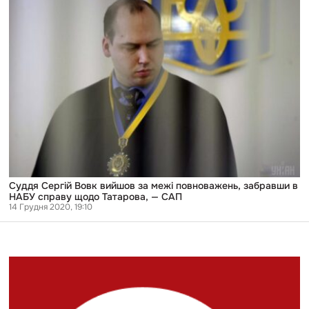
Сергій
Вовк
вийшов
за
межі
повноважень,
забравши
в
НАБУ
справу
щодо
Татарова,
—
САП
Суддя Сергій Вовк вийшов за межі повноважень, забравши в
НАБУ справу щодо Татарова, — САП
14 Грудня 2020, 19:10