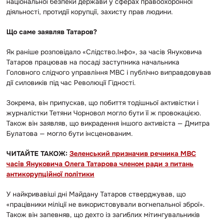
національної безпеки держави у сферах правоохоронної
діяльності, протидії корупції, захисту прав людини.
Що саме заявляв Татаров?
Як раніше розповідало «Слідство.Інфо», за часів Януковича
Татаров працював на посаді заступника начальника
Головного слідчого управління МВС і публічно виправдовував
дії силовиків під час Революції Гідності.
Зокрема, він припускав, що побиття тодішньої активістки і
журналістки Тетяни Чорновол могло бути її ж провокацією.
Також він заявляв, що викрадення іншого активіста — Дмитра
Булатова — могло бути інсценованим.
ЧИТАЙТЕ ТАКОЖ:
Зеленський призначив речника МВС
часів Януковича Олега Татарова членом ради з питань
антикорупційної політики
У найкривавіші дні Майдану Татаров стверджував, що
«працівники міліції не використовували вогнепальної зброї».
Також він запевняв, що дехто із загиблих мітингувальників