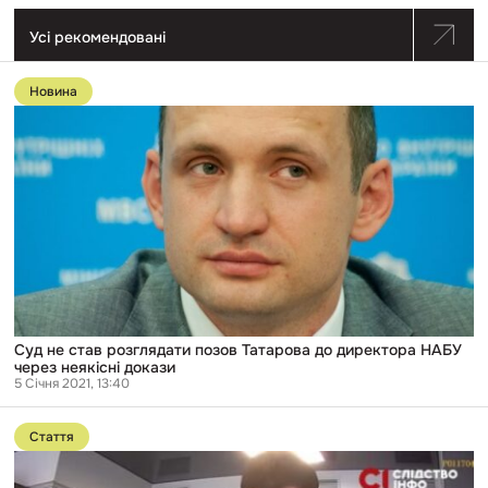
Усі рекомендовані
Перейти
до
Новина
публікації
Суд
не
став
розглядати
позов
Татарова
до
директора
НАБУ
через
неякісні
докази
Суд не став розглядати позов Татарова до директора НАБУ
через неякісні докази
5 Січня 2021, 13:40
Перейти
до
Стаття
публікації
«Плівки»
Єрмака,