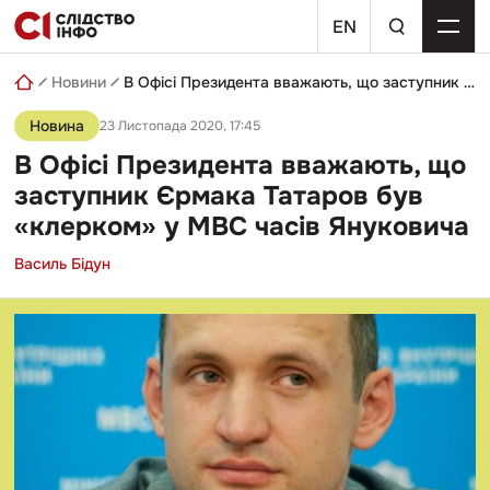
Skip
пошуковий
to
EN
запит
content
Новини
В Офісі Президента вважають, що заступник Єрмака Татаров був «клерком» у МВС часів Януковича
Новина
23 Листопада 2020, 17:45
В Офісі Президента вважають, що
заступник Єрмака Татаров був
«клерком» у МВС часів Януковича
Василь Бідун