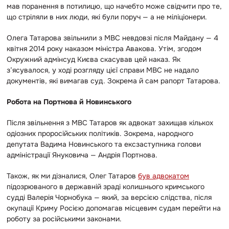
мав поранення в потилицю, що начебто може свідчити про те,
що стріляли в них люди, які були поруч — а не міліціонери.
Олега Татарова звільнили з МВС невдовзі після Майдану — 4
квітня 2014 року наказом міністра Авакова. Утім, згодом
Окружний адмінсуд Києва скасував цей наказ. Як
з’ясувалося, у ході розгляду цієї справи МВС не надало
документів, які вимагав суд. Зокрема й сам рапорт Татарова.
Робота на Портнова й Новинського
Після звільнення з МВС Татаров як адвокат захищав кількох
одіозних проросійських політиків. Зокрема, народного
депутата Вадима Новинського та ексзаступника голови
адміністрації Януковича — Андрія Портнова.
Також, як ми дізналися, Олег Татаров
був адвокатом
підозрюваного в державній зраді колишнього кримського
судді Валерія Чорнобука — який, за версією слідства, після
окупації Криму Росією допомагав місцевим судам перейти на
роботу за російськими законами.