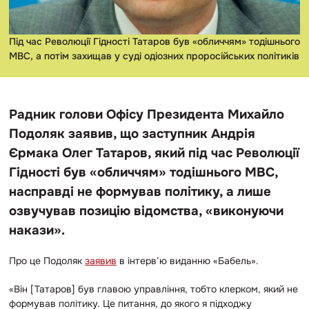
Під час Революції Гідності Татаров був «обличчям» тодішнього
МВС, а потім захищав у суді одіозних проросійських політиків
Радник голови Офісу Президента Михайло
Подоляк заявив, що заступник Андрія
Єрмака Олег Татаров, який під час Революції
Гідності був «обличчям» тодішнього МВС,
насправді не формував політику, а лише
озвучував позицію відомства, «виконуючи
накази».
Про це Подоляк
заявив
в інтерв’ю виданню «Бабель».
«Він [Татаров] був главою управління, тобто клерком, який не
формував політику. Це питання, до якого я підходжу