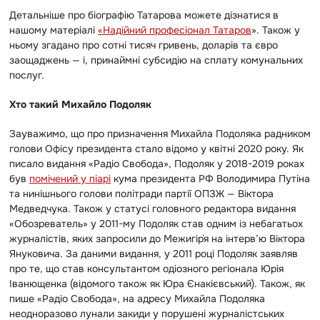
Детальніше про біографію Татарова можете дізнатися в
нашому матеріалі
«Надійний професіонал Татаров
». Також у
ньому згадано про
сотні тисяч гривень, доларів та євро
заощаджень — і, принаймні субсидію на сплату комунальних
послуг.
Хто такий Михайло Подоляк
Зауважимо, що про призначення Михайла Подоляка радником
голови Офісу президента стало відомо у квітні 2020 року. Як
писало видання «Радіо Свобода», Подоляк у 2018-2019 роках
був
помічений у піарі
кума президента РФ Володимира Путіна
та нинішнього голови політради партії ОПЗЖ
— Віктора
Медведчука. Також у статусі головного редактора видання
«Обозреватель» у 2011-му Подоляк став одним із небагатьох
журналістів, яких запросили до Межигір`я на інтерв’ю Віктора
Януковича. За даними видання, у 2011 році Подоляк заявляв
про те, що став консультантом одіозного регіонала Юрія
Іванющенка (відомого також як Юра Єнакієвський). Також, як
пише «Радіо Свобода», на адресу Михайла Подоляка
неодноразово лунали закиди у порушені журналістських