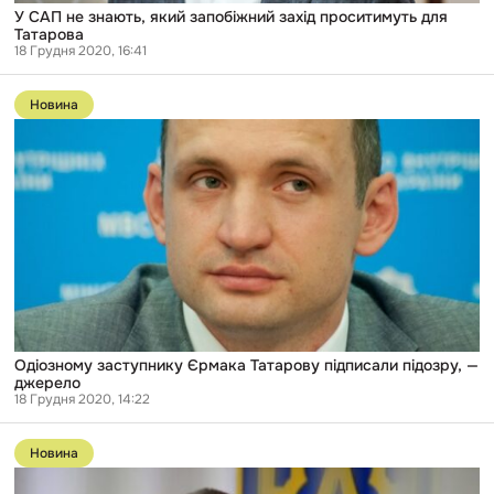
У САП не знають, який запобіжний захід проситимуть для
Татарова
18 Грудня 2020, 16:41
Перейти
до
Новина
публікації
Одіозному
заступнику
Єрмака
Татарову
підписали
підозру,
—
джерело
Одіозному заступнику Єрмака Татарову підписали підозру, —
джерело
18 Грудня 2020, 14:22
Перейти
до
Новина
публікації
Суддя