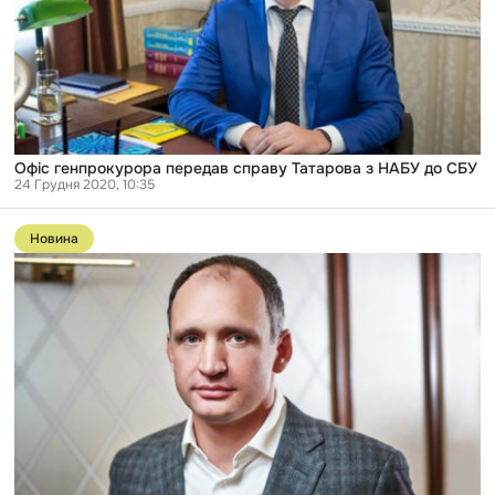
НАБУ
до
СБУ
Офіс генпрокурора передав справу Татарова з НАБУ до СБУ
24 Грудня 2020, 10:35
Перейти
до
Новина
публікації
У
САП
не
знають,
який
запобіжний
захід
проситимуть
для
Татарова