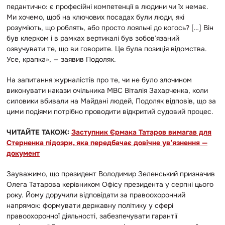
педантично: є професійні компетенції в людини чи їх немає.
Ми хочемо, щоб на ключових посадах були люди, які
розуміють, що роблять, або просто лояльні до когось? […] Він
був клерком і в рамках вертикалі був зобовʼязаний
озвучувати те, що ви говорите. Це була позиція відомства.
Усе, крапка», — заявив Подоляк.
На запитання журналістів про те, чи не було злочином
виконувати накази очільника МВС Віталія Захарченка, коли
силовики вбивали на Майдані людей, Подоляк відповів, що за
цими подіями потрібно проводити відкритий судовий процес.
ЧИТАЙТЕ ТАКОЖ:
Заступник Єрмака Татаров вимагав для
Стерненка підозри, яка передбачає довічне ув’язнення —
документ
Зауважимо, що президент Володимир Зеленський призначив
Олега Татарова керівником Офісу президента у серпні цього
року. Йому доручили відповідати за правоохоронний
напрямок: формувати державну політику у сфері
правоохоронної діяльності, забезпечувати гарантії