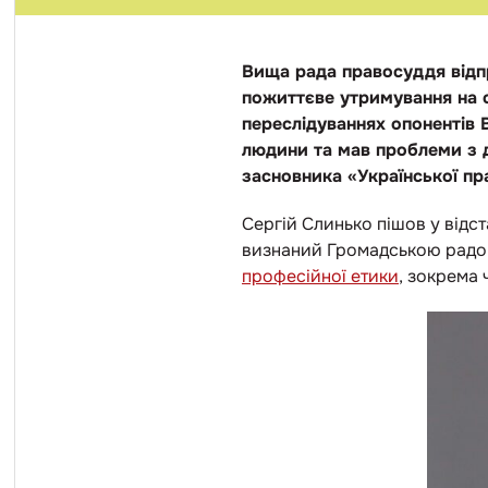
Вища рада правосуддя відп
пожиттєве утримування на с
переслідуваннях опонентів 
людини та мав проблеми з 
засновника «Української п
Сергій Слинько пішов у відс
визнаний Громадською радою
професійної етики
, зокрема 