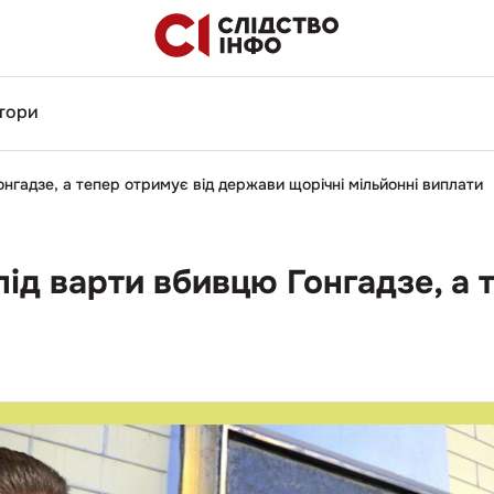
тори
онгадзе, а тепер отримує від держави щорічні мільйонні виплати
під варти вбивцю Гонгадзе, а