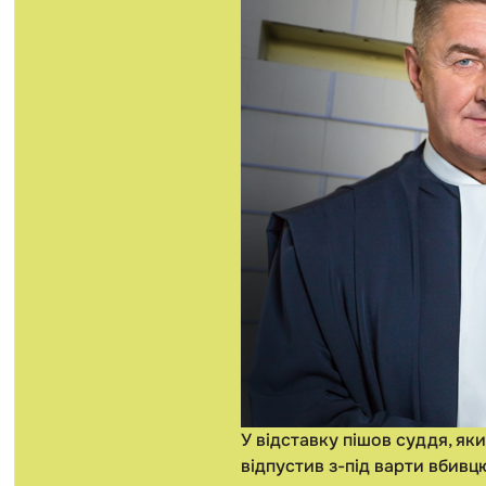
У відставку пішов суддя, як
відпустив з-під варти вбивц