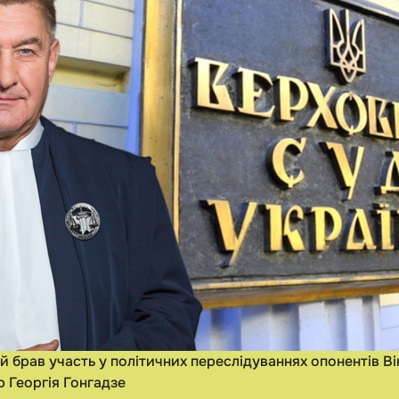
ий брав участь у політичних переслідуваннях опонентів В
ю Георгія Гонгадзе