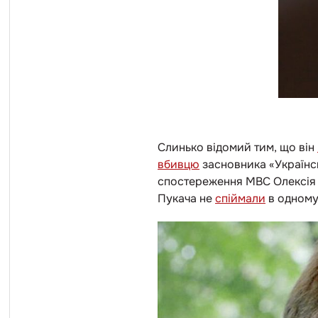
Слинько відомий тим, що він
вбивцю
засновника «Українсь
спостереження МВС Олексія П
Пукача не
спіймали
в одному