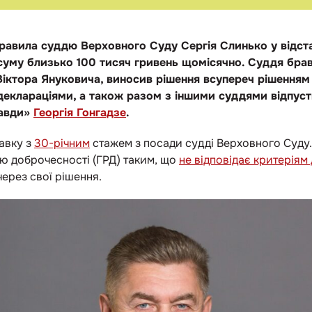
равила суддю Верховного Суду Сергія Слинько у відста
уму близько 100 тисяч гривень щомісячно. Суддя брав
Віктора Януковича, виносив рішення всупереч рішенням
деклараціями, а також разом з іншими суддями відпуст
равди»
Георгія Гонгадзе
.
тавку з
30-річним
стажем з посади судді Верховного Суду. 
 доброчесності (ГРД) таким, що
не відповідає критеріям
через свої рішення.