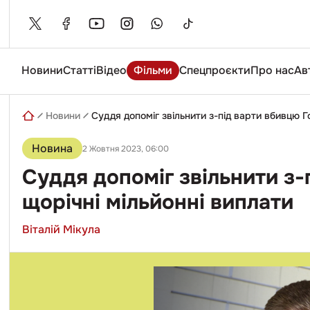
Skip
to
content
Новини
Статті
Відео
Фільми
Спецпроєкти
Про нас
Ав
Введіть
пошуковий
запит
Новини
Суддя допоміг звільнити з-під варти вбивцю Г
Новина
2 Жовтня 2023, 06:00
Суддя допоміг звільнити з-
щорічні мільйонні виплати
Віталій Мікула