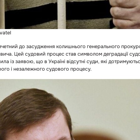
vatel
ичетний до засудження колишнього генерального прокуро
вича. Цей судовий процес став символом деградації судо
ла із заявою, що в Україні відсутні суди, які дотримуют
ого і незалежного судового процесу.