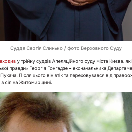
Суддя Сергія Слинько / фото Верховного Суду
входив
у трійку суддів Апеляційного суду міста Києва, які
кої правди» Георгія Гонгадзе – ексначальника Департам
укача. Після цього він втік та переховувався від правоо
 з сіл на Житомирщині.