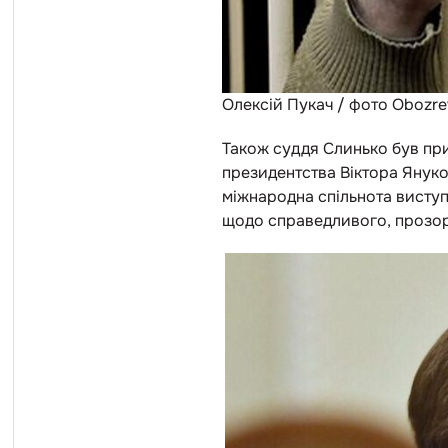
Олексій Пукач / фото Obozre
Також суддя Слинько був пр
президентства Віктора Януко
міжнародна спільнота виступи
щодо справедливого, прозор