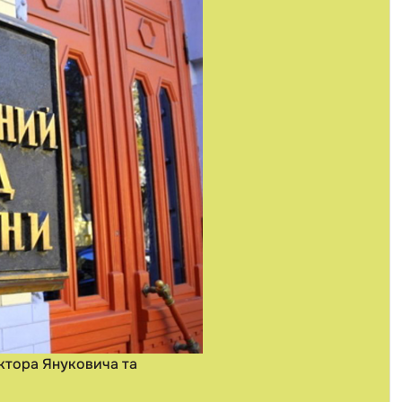
іктора Януковича та