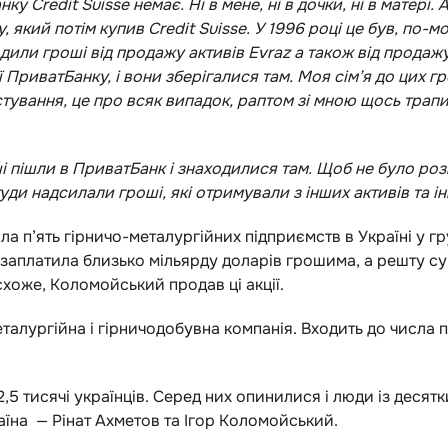
у Credit Suisse немає. Ні в мене, ні в дочки, ні в матері. 
, який потім купив Credit Suisse. У 1996 році це був, по-мо
одили гроші від продажу активів Evraz а також від продажу 
ї ПриватБанку, і вони зберігалися там. Моя сім’я до цих 
тування, це про всяк випадок, раптом зі мною щось трап
ші пішли в ПриватБанк і знаходилися там. Щоб не було ро
уди надсилали гроші, які отримували з інших активів та ін
ла п’ять гірничо-металургійних підприємств в Україні у г
 заплатила близько мільярду доларів грошима, а решту 
 схоже, Коломойський продав ці акції.
талургійна і гірничодобувна компанія. Входить до числа 
 2,5 тисячі українців. Серед них опинилися і люди із десят
їна — Рінат Ахметов та Ігор Коломойський.