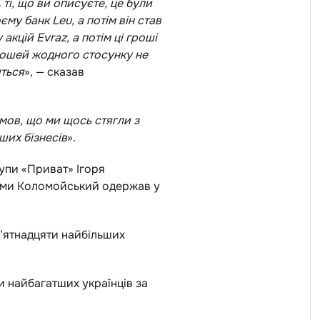
А ті, що ви описуєте, це були
єму банк Leu, а потім він став
акцій Evraz, а потім ці гроші
грошей жодного стосунку не
иться
», — сказав
змов, що ми щось стягли з
ших бізнесів
».
рупи «Приват» Ігоря
суми Коломойський одержав у
п’ятнадцяти найбільших
ки найбагатших українців за