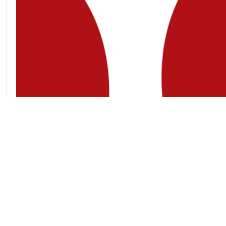
Підтримати
Передрук та використання матеріалів, опублікованих на Slidstvo.Info,
тільки за умови прямого гіперпосилання у першому чи другому абзаці.
увазі, що контент, який публікує «Слідство.Інфо», переважно не призн