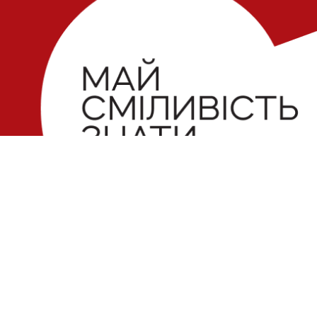
Електронна пошта
Поштова
 можливий
 Майте на
Україна,
slidstvo.info@gmail.com
ачений для
Щекавиц
Номер телефону