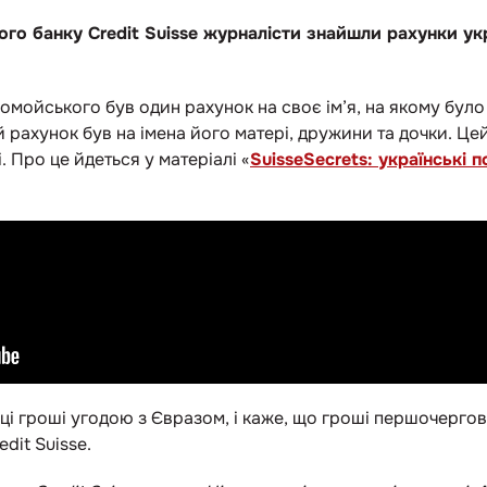
го банку Credit Suisse журналісти знайшли рахунки укр
омойського був один рахунок на своє ім’я, на якому було
 рахунок був на імена його матері, дружини та дочки. Це
. Про це йдеться у матеріалі «
SuisseSecrets: українські 
 гроші угодою з Євразом, і каже, що гроші першочергово
edit Suisse.