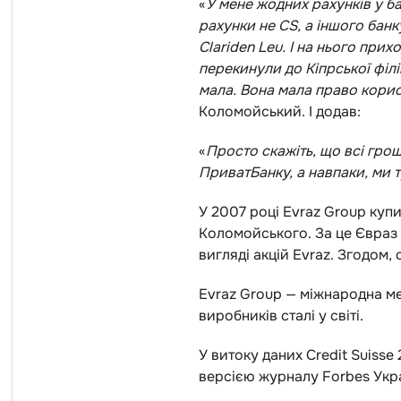
«
У мене жодних рахунків у банк
рахунки не CS, а іншого банку
Clariden Leu. І на нього прих
перекинули до Кіпрської філі
мала. Вона мала право корис
Коломойський. І додав:
«
Просто скажіть, що всі гро
ПриватБанку, а навпаки, ми т
У 2007 році Evraz Group купи
Коломойського. За це Євраз
вигляді акцій Evraz. Згодом,
Evraz Group — міжнародна ме
виробників сталі у світі.
У витоку даних Credit Suisse
версією журналу Forbes Укра