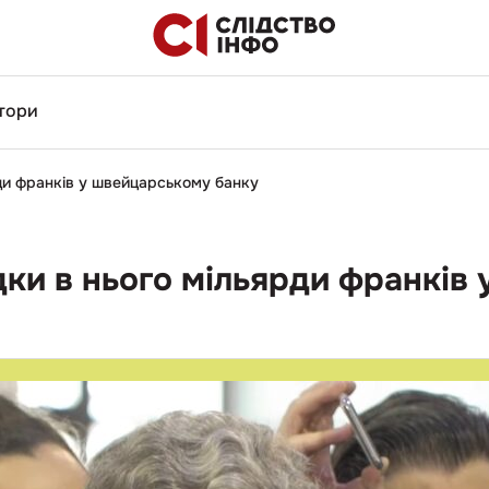
тори
рди франків у швейцарському банку
дки в нього мільярди франків