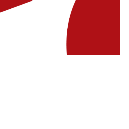
 адреса
Угору
 04071, місто Київ, вул.
ька, будинок 30/39, квартира