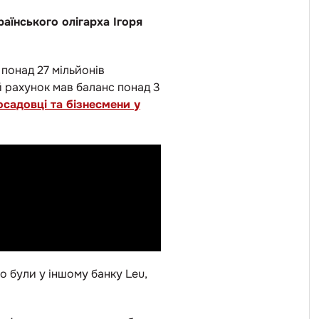
аїнського олігарха Ігоря
 понад 27 мільйонів
й рахунок мав баланс понад 3
посадовці та бізнесмени у
 були у іншому банку Leu,