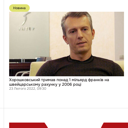
Перейти
до
Новина
публікації
Хорошковський
тримав
понад
1
мільярд
франків
на
швейцарському
рахунку
у
2006
році
Хорошковський тримав понад 1 мільярд франків на
швейцарському рахунку у 2006 році
23 Лютого 2022, 09:30