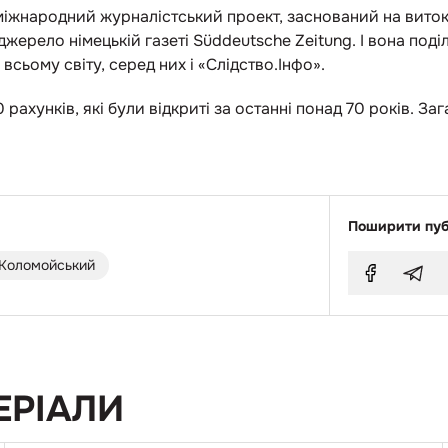
 міжнародний журналістський проект, заснований на виток
 джерело німецькій газеті Süddeutsche Zeitung. І вона по
сьому світу, серед них і «Слідство.Інфо».
рахунків, які були відкриті за останні понад 70 років. За
Поширити пуб
 Коломойський
ЕРІАЛИ