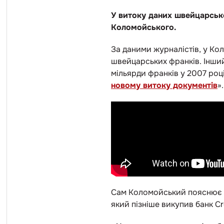
У витоку даних швейцарсько
Коломойського.
За даними журналістів, у Кол
швейцарських франків. Інший
мільярди франків у 2007 році
новому витоку документів
».
Сам Коломойський пояснює ці
який пізніше викупив банк Cr