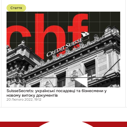
Перейти
до
Стаття
публікації
SuisseSecrets:
українські
посадовці
та
бізнесмени
у
новому
витоку
документів
SuisseSecrets: українські посадовці та бізнесмени у
новому витоку документів
20 Лютого 2022, 19:12