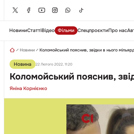
Skip
to
content
Новини
Статті
Відео
Фільми
Спецпроєкти
Про нас
Ав
Введіть
пошуковий
запит
Новини
Коломойський пояснив, звідки в нього мілья
Новина
22 Лютого 2022, 11:20
Коломойський пояснив, зві
Яніна Корнієнко