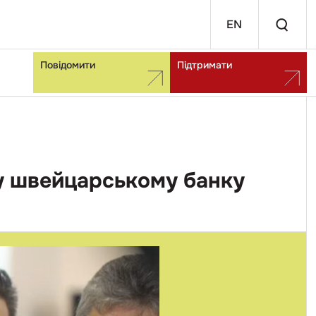
EN
Повідомити
Підтримати
 у швейцарському банку