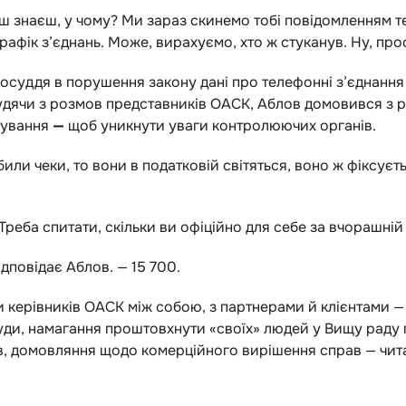
ш знаєш, у чому? Ми зараз скинемо тобі повідомленням т
трафік з’єднань. Може, вирахуємо, хто ж стуканув. Ну, про
суддя в порушення закону дані про телефонні з’єднання ж
судячи з розмов представників ОАСК, Аблов домовився з 
кування
—
щоб уникнути уваги контролюючих органів.
или чеки, то вони в податковій світяться, воно ж фіксуєт
Треба спитати, скільки ви офіційно для себе за вчорашній
ідповідає Аблов. — 15 700.
 керівників ОАСК між собою, з партнерами й клієнтами —
суди, намагання проштовхнути «своїх» людей у Вищу раду
ів, домовляння щодо комерційного вирішення справ — чи