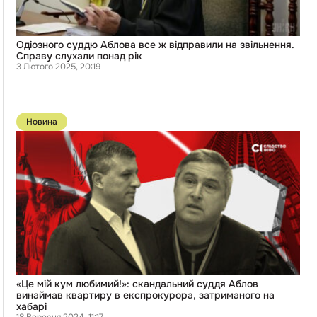
понад
рік
Одіозного суддю Аблова все ж відправили на звільнення.
Справу слухали понад рік
3 Лютого 2025, 20:19
Перейти
до
Новина
публікації
«Це
мій
кум
любимий!»:
скандальний
суддя
Аблов
винаймав
квартиру
в
експрокурора,
затриманого
на
хабарі
«Це мій кум любимий!»: скандальний суддя Аблов
винаймав квартиру в експрокурора, затриманого на
хабарі