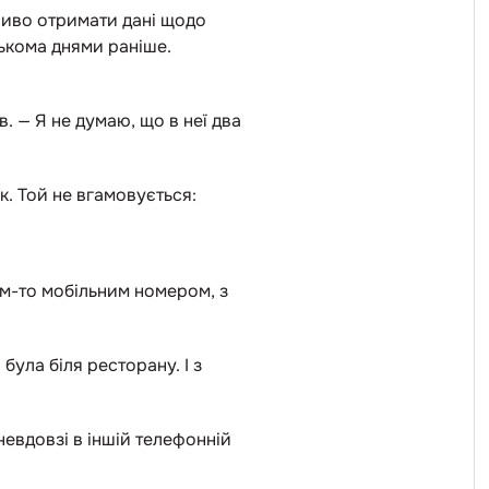
ливо отримати дані щодо
лькома днями раніше.
. — Я не думаю, що в неї два
к. Той не вгамовується:
ким-то мобільним номером, з
ула біля ресторану. І з
невдовзі в іншій телефонній