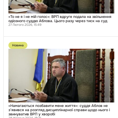
на
звільнення
одіозного
суддю
«То не я і не мій голос»: ВРП вдруге подала на звільнення
Аблова.
одіозного суддю Аблова. Цього разу через тиск на суд
Цього
27 Лютого 2026, 15:49
разу
через
тиск
Перейти
на
до
Новина
суд
публікації
«Намагаються
позбавити
мене
життя»:
суддя
Аблов
не
з’явився
на
розгляд
дисциплінарної
справи
щодо
нього
«Намагаються позбавити мене життя»: суддя Аблов не
і
з’явився на розгляд дисциплінарної справи щодо нього і
звинуватив
звинуватив ВРП у хворобі