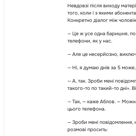
Невдовзі після виходу матер
того, коли і з якими абонент
Конкретно діалог між чоловік
— Це ж усе одна баришня, по 
телефони, як у нас.
— Але це несерйозно, виключн
— Ні, я думаю днів за 5 може
— А, так. Зроби мені повідом
такого-то по такий-то дні». В
— Так, — каже Аблов. — Можн
цього телефона.
— Зроби мені повідомлення, н
розмові просить: