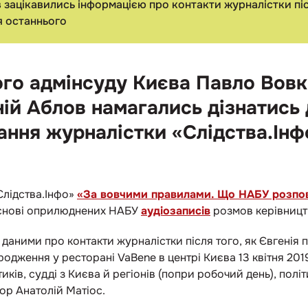
 зацікавились інформацією про контакти журналістки піс
я останнього
го адмінсуду Києва Павло Вовк
ій Аблов намагались дізнатись 
ання журналістки «Слідства.Інф
Слідства.Інфо»
«За вовчими правилами. Що НАБУ розпов
 основі оприлюднених НАБУ
аудіозаписів
розмов керівницт
 даними про контакти журналістки після того, як Євгенія 
одження у ресторані VaBene в центрі Києва 13 квітня 201
ів, судді з Києва й регіонів (попри робочий день), політ
ор Анатолій Матіос.