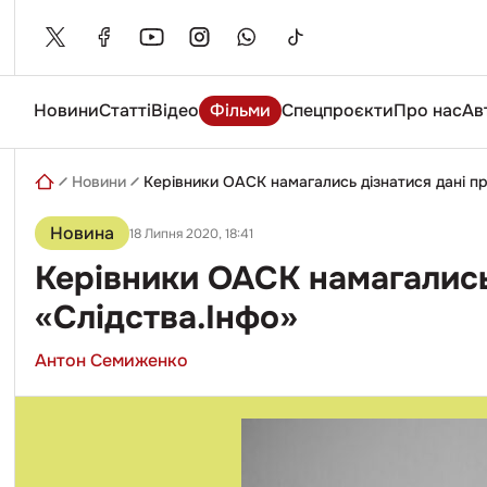
Skip
to
content
Новини
Статті
Відео
Фільми
Спецпроєкти
Про нас
Ав
Введіть
пошуковий
запит
Новини
Керівники ОАСК намагались дізнатися дані пр
Новина
18 Липня 2020, 18:41
Керівники ОАСК намагались
«Слідства.Інфо»
Антон Семиженко