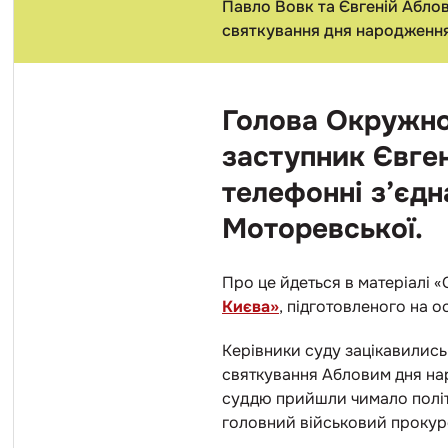
Павло Вовк та Євгеній Аблов
святкування дня народженн
Голова Окружно
заступник Євген
телефонні з’єдн
Моторевської.
Про це йдеться в матеріалі «
Києва»
, підготовленого на
Керівники суду зацікавились
святкування Абловим дня нар
суддю прийшли чимало політик
головний військовий прокур