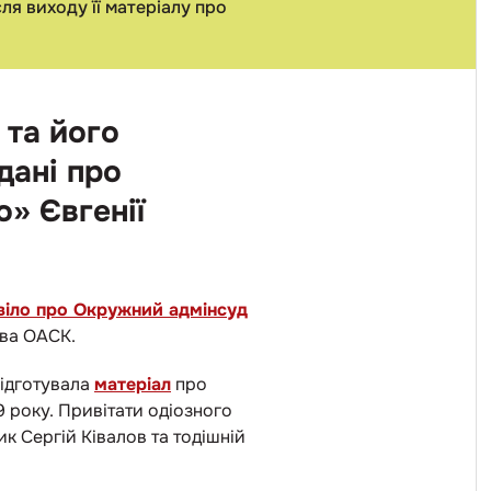
ля виходу її матеріалу про
 та його
дані про
о» Євгенії
іло про Окружний адмінсуд
ва ОАСК.
підготувала
матеріал
про
9 року. Привітати одіозного
ик Сергій Ківалов та тодішній