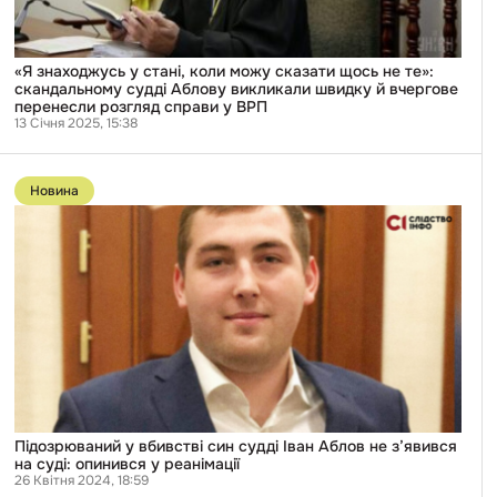
скандальному
судді
Аблову
викликали
«Я знаходжусь у стані, коли можу сказати щось не те»:
швидку
скандальному судді Аблову викликали швидку й вчергове
й
перенесли розгляд справи у ВРП
вчергове
13 Січня 2025, 15:38
перенесли
розгляд
Перейти
справи
до
Новина
у
публікації
ВРП
Підозрюваний
у
вбивстві
син
судді
Іван
Аблов
не
з’явився
на
суді:
опинився
у
реанімації
Підозрюваний у вбивстві син судді Іван Аблов не з’явився
на суді: опинився у реанімації
26 Квітня 2024, 18:59