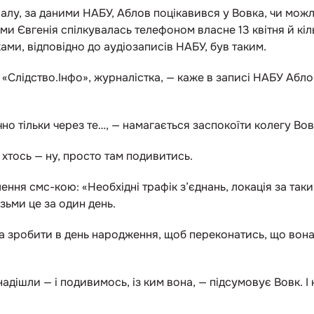
іалу, за даними НАБУ, Аблов поцікавився у Вовка, чи мож
ами Євгенія спілкувалась телефоном власне 13 квітня й кі
ами, відповідно до аудіозаписів НАБУ, був таким.
«Слідство.Інфо», журналістка, — каже в записі НАБУ Аблов
о тільки через те…, — намагається заспокоїти колегу Вов
, хтось — ну, просто там подивитись.
лення смс-кою: «Необхідні трафік з’єднань, локація за та
ізьми це за один день.
а зробити в день народження, щоб переконатись, що вона б
адішли — і подивимось, із ким вона, — підсумовує Вовк. І 