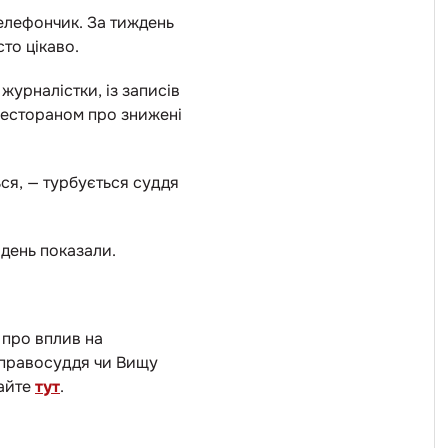
елефончик. За тиждень
сто цікаво.
урналістки, із записів
рестораном про знижені
ься, — турбується суддя
 день показали.
 про вплив на
 правосуддя чи Вищу
тайте
тут
.