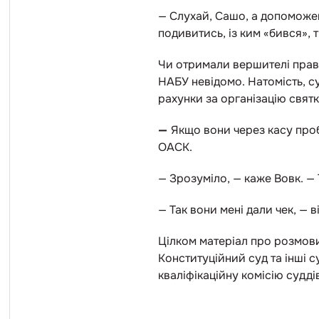
— Слухай, Сашо, а допоможе
подивитись, із ким «бився», 
Чи отримали вершителі право
НАБУ невідомо. Натомість, 
рахунки за організацію свят
—
Якщо вони через касу проб
ОАСК.
— Зрозуміло, — каже Вовк. — 
— Так вони мені дали чек, — в
Цілком матеріал про розмови
Конституційний суд та інші 
кваліфікаційну комісію судд