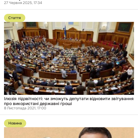
27 Червня 2025, 17:34
Перейти
до
Стаття
публікації
Ілюзія
підзвітності:
чи
зможуть
депутати
відновити
звітування
про
використані
державні
гроші
Ілюзія підзвітності: чи зможуть депутати відновити звітування
про використані державні гроші
8 Листопада 2021, 17:00
Перейти
до
Новина
публікації
Президента
Зеленського