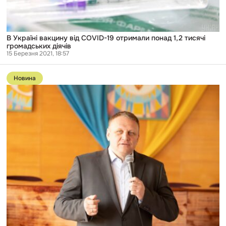
В Україні вакцину від COVID-19 отримали понад 1,2 тисячі
громадських діячів
15 Березня 2021, 18:57
Перейти
до
Новина
публікації
Пов’язана
з
партнером
Коломойського
фірма
отримала
майже
всі
дорожні
підряди
на
Франківщині