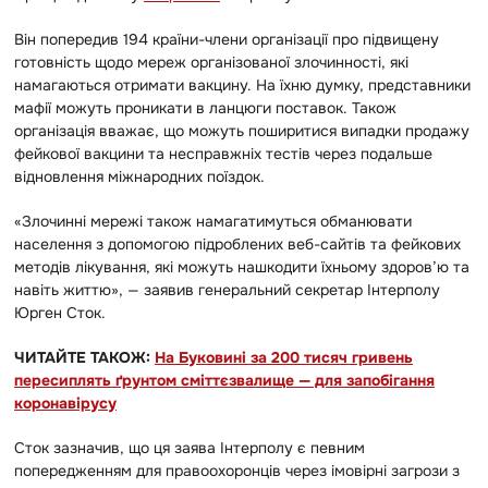
Він попередив 194 країни-члени організації про підвищену
готовність щодо мереж організованої злочинності, які
намагаються отримати вакцину. На їхню думку, представники
мафії можуть проникати в ланцюги поставок. Також
організація вважає, що можуть поширитися випадки продажу
фейкової вакцини та несправжніх тестів через подальше
відновлення міжнародних поїздок.
«Злочинні мережі також намагатимуться обманювати
населення з допомогою підроблених веб-сайтів та фейкових
методів лікування, які можуть нашкодити їхньому здоров’ю та
навіть життю», — заявив генеральний секретар Інтерполу
Юрген Сток.
ЧИТАЙТЕ ТАКОЖ:
На Буковині за 200 тисяч гривень
пересиплять ґрунтом сміттєзвалище — для запобігання
коронавірусу
Сток зазначив, що ця заява Інтерполу є певним
попередженням для правоохоронців через імовірні загрози з