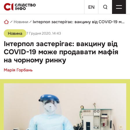
Skip
пошуковий
to
EN
запит
content
Новини
Інтерпол застерігає: вакцину від COVID-19 може продавати мафія на чорному ринку
Новина
7 Грудня 2020, 14:43
Інтерпол застерігає: вакцину від
COVID-19 може продавати мафія
на чорному ринку
Марія Горбань