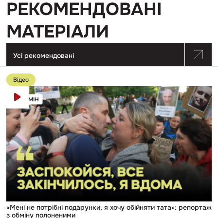
РЕКОМЕНДОВАНІ
МАТЕРІАЛИ
Усі рекомендовані
Перейти
до
Відео
публікації
«Мені
не
потрібні
подарунки,
я
хочу
обійняти
тата»:
репортаж
з
обміну
полоненими
«Мені не потрібні подарунки, я хочу обійняти тата»: репортаж
з обміну полоненими