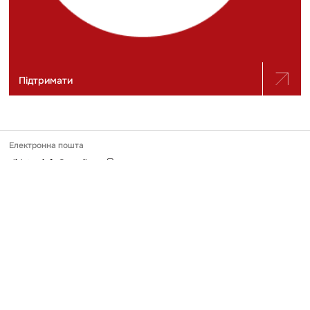
Підтримати
Електронна пошта
slidstvo.info@gmail.com
Номер телефону
+ 38 (050) 975-56-21
Поштова адреса
Україна, 04071, місто Київ, вул. Щекавицька, будинок 30/39, квартира
248
Ідентифікатор онлайн-медіа в Реєстрі
№ R-40-03691
Передрук та використання матеріалів, опублікованих на Slidstvo.Info,