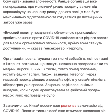
боку організованої злочинності. Раніше організація вже
попереджала, про можливий ризик продажу вакцин від
коронавірусу на чорному ринку, до чого поліція має бути
максимально підготовленою та готуватися до потенційних
загроз уже зараз.
«Високий попит у поєднанні з обмеженою пропозицією
зробить вакцини проти COVID-19 еквівалентом рідкого золота
для мереж організованої злочинності, щойно вони стануть
доступними», — сказав генсекретар Інтерполу.
Організація проаналізувала три тисячі вебсайтів, які пов’язані
з інтернет-аптеками, що можуть незаконно продавати ліки та
медичні вироби. З них 1,7 тисячі, тобто понад половина,
містять фішинг і спам. Також, зазначає Інтерпол, через
масовий перехід ділових операцій з офісів у онлайн кількість
кіберзагроз уже зросла. Зокрема, зафіксовано кілька
випадків, коли людей арештовували за фейковий продаж
масок, яких насправді не було.
Зазначимо, що Китай восени вже
розпочав
вакцинацію від
COVID-19. Десятки тисяч людей вже отримали щеплення від