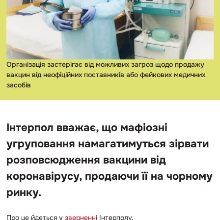
Організація застерігає від можливих загроз щодо продажу
вакцин від неофіційних поставників або фейкових медичних
засобів
Інтерпол вважає, що мафіозні
угруповання намагатимуться зірвати
розповсюдження вакцини від
коронавірусу, продаючи її на чорному
ринку.
Про це йдеться у
зверненні
Інтерполу.