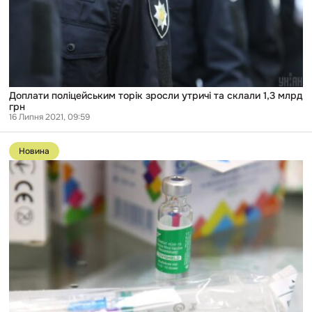
грн
Доплати поліцейським торік зросли утричі та склали 1,3 млрд
грн
16 Липня 2021, 09:59
Перейти
до
Новина
публікації
В
Україні
вакцину
від
COVID-
19
отримали
понад
1,2
тисячі
громадських
діячів