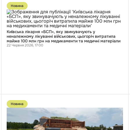
до
Новина
публікації
Київська
лікарня
«БСП»,
яку
звинувачують
Київська лікарня «БСП», яку звинувачують у
у
неналежному лікуванні військових, цьогоріч витратила
неналежному
майже 100 млн грн на медикаменти та медичні матеріали
лікуванні
22 Червня 2026, 17:00
військових,
цьогоріч
витратила
майже
100
млн
грн
на
медикаменти
та
медичні
Перейти
матеріали
до
Новина
публікації
Деревина
для
фортифікацій:
харківські
чиновники