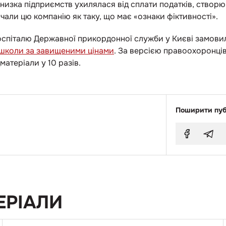
у низка підприємств ухилялася від сплати податків, ств
чали цю компанію як таку, що має «ознаки фіктивності».
спіталю Державної прикордонної служби у Києві замовил
 школи за завищеними цінами
. За версією правоохоронців
матеріали у 10 разів.
Поширити пуб
ЕРІАЛИ
Перейти