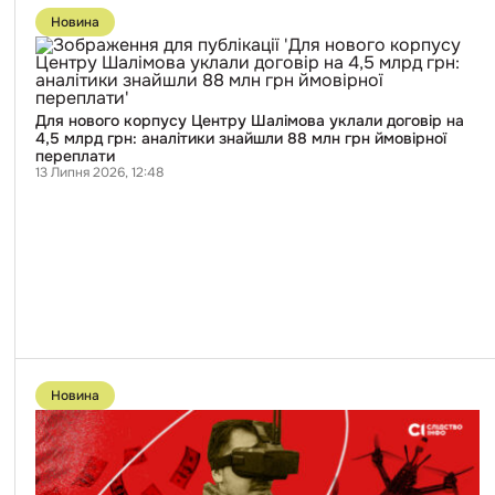
до
Новина
публікації
Для
нового
корпусу
Центру
Шалімова
Для нового корпусу Центру Шалімова уклали договір на
уклали
4,5 млрд грн: аналітики знайшли 88 млн грн ймовірної
договір
переплати
на
13 Липня 2026, 12:48
4,5
млрд
грн:
аналітики
знайшли
88
млн
грн
ймовірної
переплати
Перейти
до
Новина
публікації
Робив
неякісні
FPV-
дрони
для