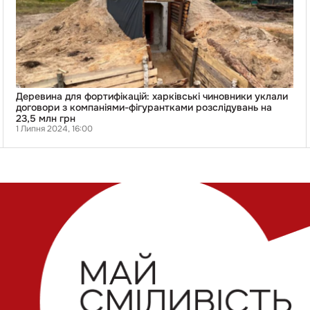
уклали
договори
з
компаніями-
фігурантками
розслідувань
на
23,5
млн
Деревина для фортифікацій: харківські чиновники уклали
грн
договори з компаніями-фігурантками розслідувань на
23,5 млн грн
1 Липня 2024, 16:00