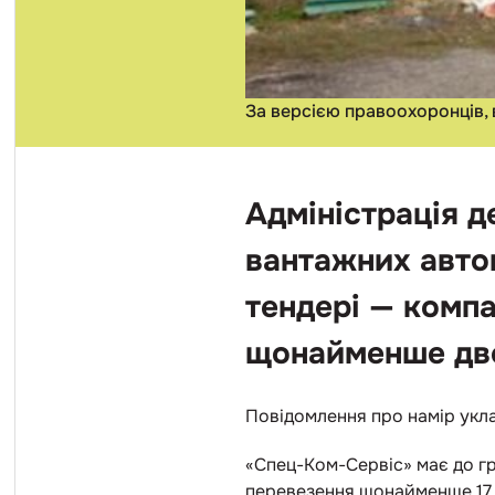
За версією правоохоронців, 
Адміністрація д
вантажних автом
тендері — компа
щонайменше дво
Повідомлення про намір укла
«Спец-Ком-Сервіс» має до г
перевезення щонайменше 17 