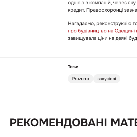
однією з компаній, через як
кредит. Правоохоронці зазна
Нагадаємо, реконструкцію го
про будівництво на Одещині
завищувала ціни на деякі буд
Теги:
Prozorro
закупівлі
РЕКОМЕНДОВАНІ МАТ
Перейти