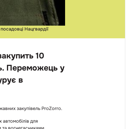
 посадовці Нацгвардії
закупить 10
нь. Переможець у
урує в
жавних закупівель ProZorro.
 автомобілів для
 та вогнегасниками.