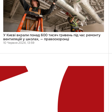
тисяч
гривень
під
час
ремонту
вентиляцій
у
школах,
—
У Києві вкрали понад 600 тисяч гривень під час ремонту
правоохоронці
вентиляцій у школах, — правоохоронці
10 Червня 2024, 13:59