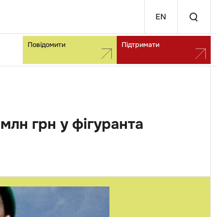
EN
Повідомити
Підтримати
лн грн у фігуранта