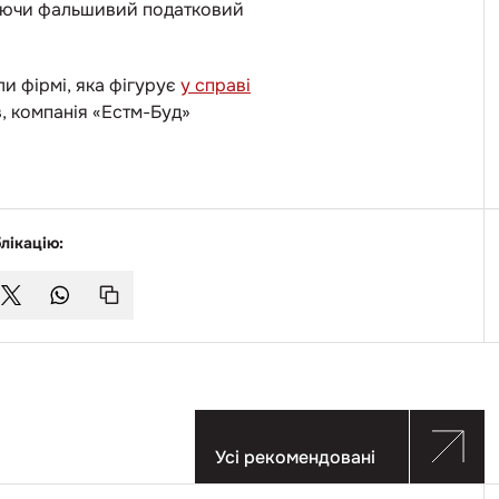
орюючи фальшивий податковий
и фірмі, яка фігурує
у справі
, компанія «Естм-Буд»
лікацію:
Усі рекомендовані
Перейти