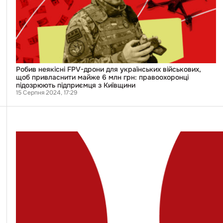
українських
військових,
щоб
привласнити
майже
6
млн
грн:
правоохоронці
Робив неякісні FPV-дрони для українських військових,
підозрюють
щоб привласнити майже 6 млн грн: правоохоронці
підприємця
підозрюють підприємця з Київщини
з
15 Серпня 2024, 17:29
Київщини