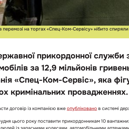
в перемозі на торгах «Спец-Ком-Сервісу» нібито спиряли
ержавної прикордонної служби 
обілів за 12,9 мільйонів гриве
нія «Спец-Ком-Сервіс», яка фіг
х кримінальних провадженнях.
сти договір із компанією вже
опубліковано
в системі дер
рудня цього року поставити прикордонникам 10 вантажних
людей із запасними колесами, автомобільними аптечками