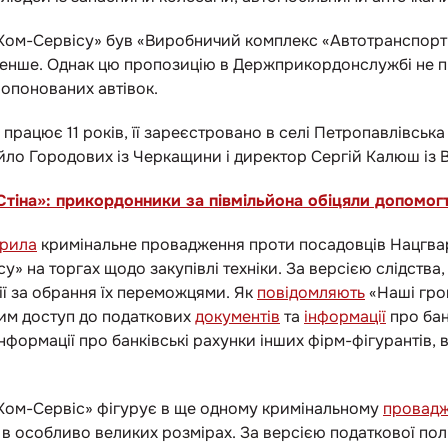
ом-Сервісу» був «Виробничий комплекс «Автотранспортн
менше. Однак цю пропозицію в Держприкордонслужбі не п
ропонованих автівок.
працює 11 років, її зареєстровано в селі Петропавлівська
ло Городових із Черкащини і директор Сергій Калюш із 
Стіна»: прикордонники за півмільйона обіцяли допомог
крила
кримінальне провадження проти посадовців Нацгвард
» на торгах щодо закупівлі техніки. За версією слідства
ї за обрання їх переможцями. Як
повідомляють
«Наші грош
чим доступ до податкових
документів
та
інформації
про бан
інформації про банківські рахунки інших фірм-фігурантів, 
Ком-Сервіс» фігурує в ще одному кримінальному
провадж
 в особливо великих розмірах. За версією податкової пол