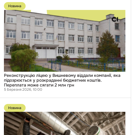
до
Новина
публікації
Реконструкцію
ліцею
у
Вишневому
віддали
компанії,
яка
підозрюється
у
розкраданні
бюджетних
коштів.
Переплата
може
Реконструкцію ліцею у Вишневому віддали компанії, яка
сягати
підозрюється у розкраданні бюджетних коштів.
2
Переплата може сягати 2 млн грн
млн
5 Березня 2026, 10:00
грн
Перейти
до
Новина
публікації
У
Києві
вкрали
понад
600