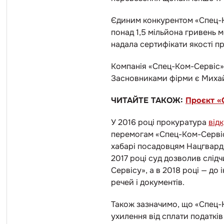
Єдиним конкурентом «Спец-К
понад 1,5 мільйона гривень 
надала сертифікати якості п
Компанія «Спец-Ком-Сервіс» 
Засновниками фірми є Михай
ЧИТАЙТЕ ТАКОЖ:
Проєкт «
У 2016 році прокуратура
від
перемогам «Спец-Ком-Сервісу
хабарі посадовцям Нацгварді
2017 році суд дозволив слід
Сервісу», а в 2018 році — до 
речей і документів.
Також зазначимо, що «Спец-
ухилення від сплати податків