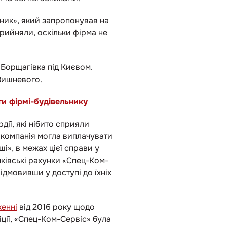
ик», який запропонував на
рийняли, оскільки фірма не
 Борщагівка під Києвом.
Вишневого.
ти фірмі-будівельнику
ії, які нібито сприяли
, компанія могла виплачувати
і», в межах цієї справи у
ківські рахунки «Спец-Ком-
відмовивши у доступі до їхніх
енні
від 2016 року щодо
іції, «Спец-Ком-Сервіс» була