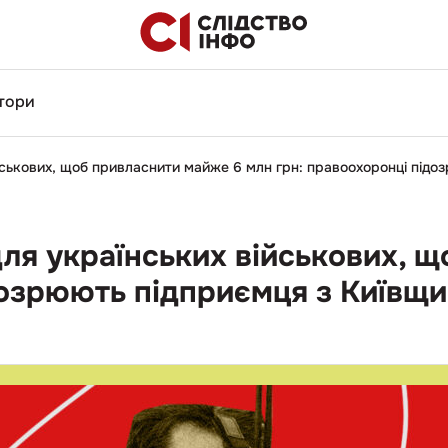
тори
йськових, щоб привласнити майже 6 млн грн: правоохоронці підо
для українських військових, 
дозрюють підприємця з Київщ