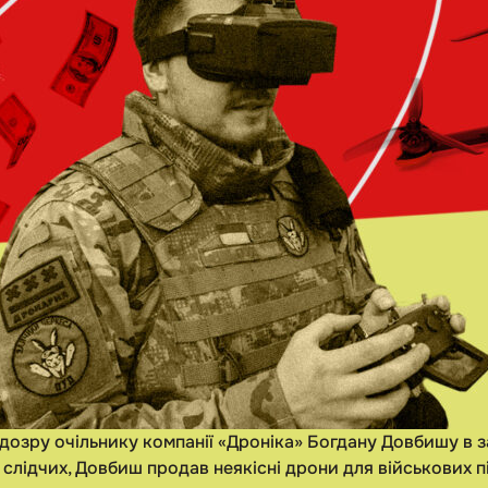
озру очільнику компанії «Дроніка» Богдану Довбишу в за
слідчих, Довбиш продав неякісні дрони для військових п