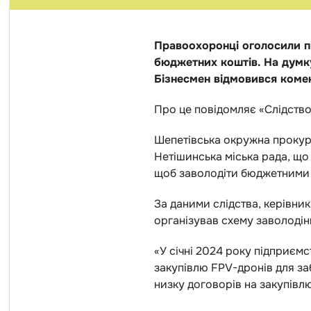
Правоохоронці оголосили пі
бюджетних коштів. На думку
Бізнесмен відмовився коме
Про це повідомляє «Слідство
Шепетівська окружна проку
Нетішинська міська рада, що
щоб заволодіти бюджетними
За даними слідства, керівник
організував схему заволоді
«У січні 2024 року підприє
закупівлю FPV-дронів для з
низку договорів на закупівлю