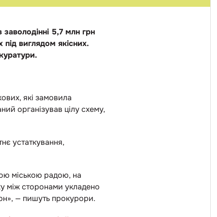
заволодінні 5,7 млн грн
 під виглядом якісних.
куратури.
кових, які замовила
ний організував цілу схему,
тнє устаткування,
ою міською радою, на
ку між сторонами укладено
грн», — пишуть прокурори.