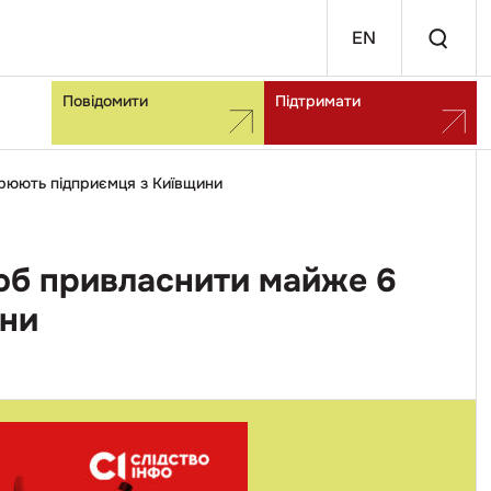
EN
Повідомити
Підтримати
зрюють підприємця з Київщини
щоб привласнити майже 6
ини