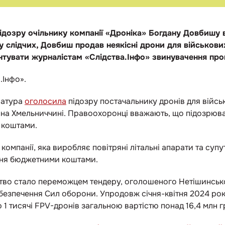
дозру очільнику компанії «Дроніка» Богдану Довбишу в 
 слідчих, Довбиш продав неякісні дрони для військових
нтувати журналістам «Слідства.Інфо» звинувачення про
.Інфо».
ратура
оголосила
підозру постачальнику дронів для війсь
 на Хмельниччині. Правоохоронці вважають, що підозрюва
 коштами.
 компанії, яка виробляє повітряні літальні апарати та супу
ння бюджетними коштами.
мство стало переможцем тендеру, оголошеного Нетішинськ
абезпечення Сил оборони. Упродовж січня-квітня 2024 ро
 1 тисячі FPV-дронів загальною вартістю понад 16,4 млн 