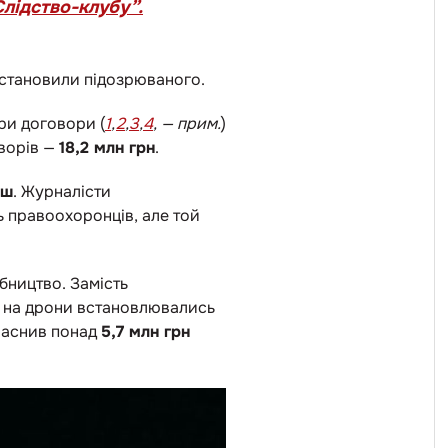
лідство-клубу”.
 встановили підозрюваного.
ири договори (
1
,
2
,
3
,
4
, — прим.
)
оворів —
18,2 млн грн
.
иш
. Журналісти
ь правоохоронців, але той
бництво. Замість
, на дрони встановлювались
ласнив понад
5,7 млн грн