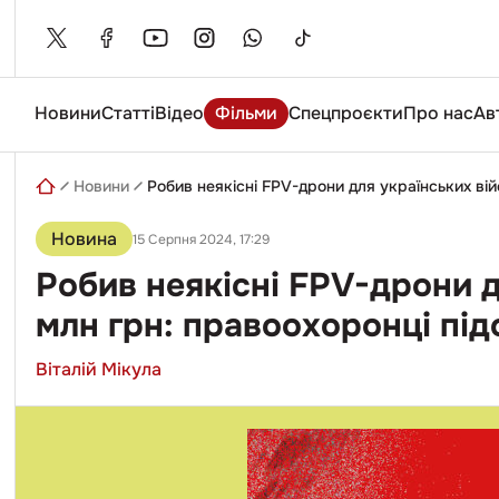
Skip
to
content
Новини
Статті
Відео
Фільми
Спецпроєкти
Про нас
Ав
Введіть
пошуковий
запит
Новини
Робив неякісні FPV-дрони для українських ві
Новина
15 Серпня 2024, 17:29
Робив неякісні FPV-дрони 
млн грн: правоохоронці пі
Віталій Мікула