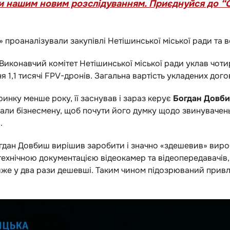
и нашим новим розслідуванням. Приєднуйся до “С
» проаналізували закупівлі Нетішинської міської ради та
у Виконавчий комітет Нетішинської міської ради уклав чот
я 1,1 тисячі FPV-дронів. Загальна вартість укладених дог
ринку менше року, її заснував і зараз керує
Богдан Довб
али бізнесмену, щоб почути його думку щодо звинувачен
і.
дан Довбиш вирішив заробити і значно «здешевив» виро
технічною документацією відеокамер та відеопередавачів
айже у два рази дешевші. Таким чином підозрюваний прив