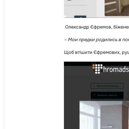
Олександр Єфремов, біженец
–
Мои предки родились в пок
Щоб втішити Єфремових, руша