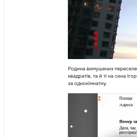
Родина вимушених переселенц
квадратів, та й ті на сина І
за однокімнатну.