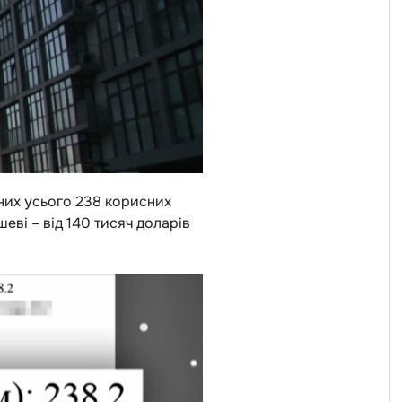
них усього 238 корисних
еві – від 140 тисяч доларів