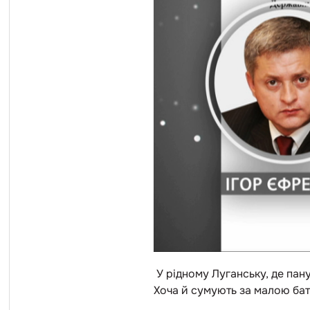
У рідному Луганську, де пан
Хоча й сумують за малою ба