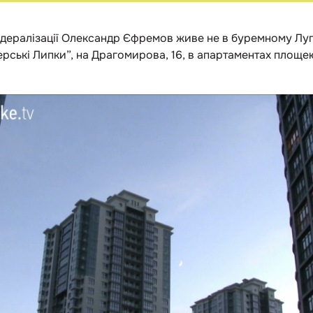
едералізації Олександр Єфремов живе не в буремному Луга
рські Липки”, на Драгомирова, 16, в апартаментах площе