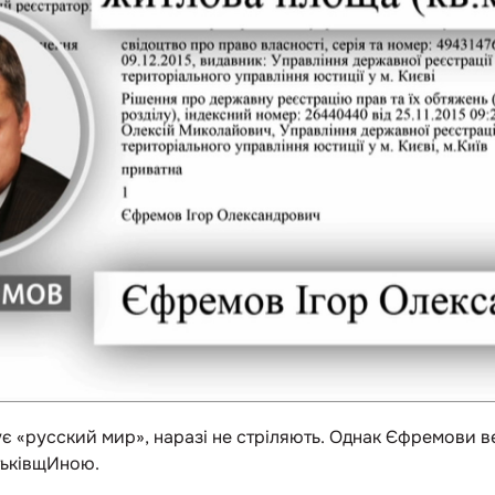
ує «русский мир», наразі не стріляють. Однак Єфремови в
тьківщИною.