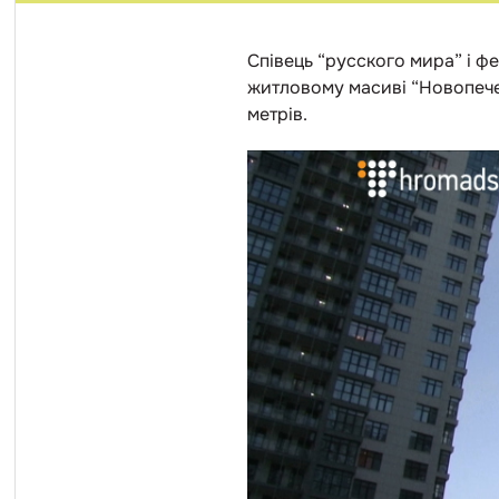
Співець “русского мира” і ф
житловому масиві “Новопече
метрів.