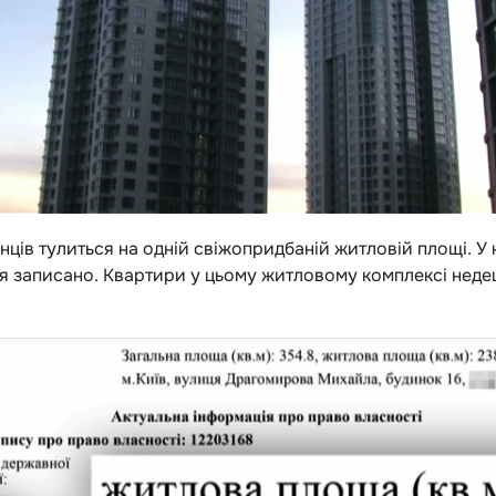
ів тулиться на одній свіжопридбаній житловій площі. У 
горя записано. Квартири у цьому житловому комплексі недеш