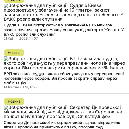
пояснив
публікації
свої
Суддя
дії
з
під
Києва
час
підозрюється
стрілянини
Суддя з Києва підозрюється у збагаченні на 16 млн грн:
у
в
захист заявляє про «замовну справу» від олігарха Жеваго. У
збагаченні
Києві
ВАКС розпочали слухання
на
21 Квітня 2026, 14:07
16
млн
Перейти
грн:
до
захист
Новина
публікації
заявляє
ВРП
про
звільнила
«замовну
суддю,
справу»
ВРП звільнила суддю, якого обвинувачують у переправленні
якого
від
чоловіків через кордон. Він просив закрити справу через
обвинувачують
олігарха
мобілізацію
у
Жеваго.
14 Квітня 2026, 17:28
переправленні
У
чоловіків
ВАКС
Перейти
через
розпочали
до
кордон.
Новина
слухання
публікації
Він
Секретар
просив
Дніпровської
закрити
міськради,
справу
Секретар Дніпровської міськради, який під час відряджень
який
через
літав Європою на приватному літаку, програв суд
під