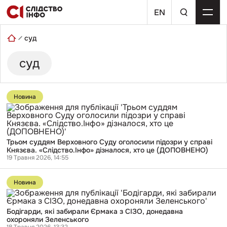
Skip
пошуковий
to
EN
запит
content
суд
суд
Перейти
до
Новина
публікації
Трьом
суддям
Верховного
Суду
Трьом суддям Верховного Суду оголосили підозри у справі
оголосили
Князєва. «Слідство.Інфо» дізналося, хто це (ДОПОВНЕНО)
підозри
19 Травня 2026, 14:55
у
справі
Перейти
Князєва.
до
«Слідство.Інфо»
Новина
публікації
дізналося,
Бодігарди,
хто
які
це
Бодігарди, які забирали Єрмака з СІЗО, донедавна
забирали
(ДОПОВНЕНО)
охороняли Зеленського
Єрмака