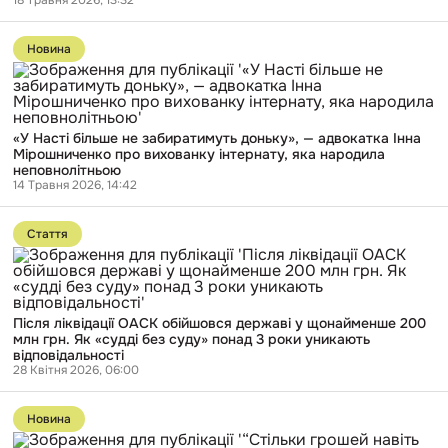
18 Травня 2026, 13:32
з
СІЗО,
Перейти
донедавна
до
охороняли
Новина
публікації
Зеленського
«У
Насті
більше
не
«У Насті більше не забиратимуть доньку», — адвокатка Інна
забиратимуть
Мірошниченко про вихованку інтернату, яка народила
доньку»,
неповнолітньою
—
14 Травня 2026, 14:42
адвокатка
Інна
Перейти
Мірошниченко
до
про
Стаття
публікації
вихованку
Після
інтернату,
ліквідації
яка
ОАСК
народила
обійшовся
неповнолітньою
Після ліквідації ОАСК обійшовся державі у щонайменше 200
державі
млн грн. Як «судді без суду» понад 3 роки уникають
у
відповідальності
щонайменше
28 Квітня 2026, 06:00
200
млн
Перейти
грн.
до
Як
Новина
публікації
«судді
“Стільки