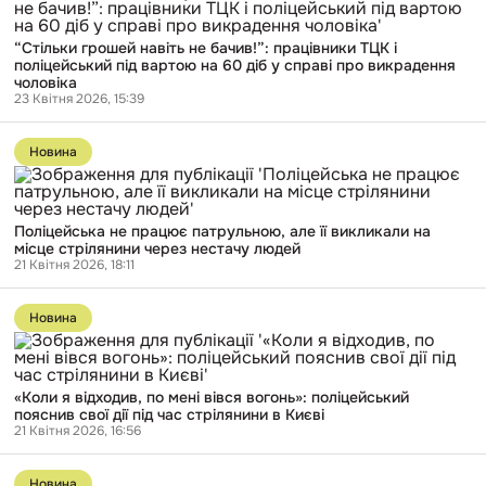
без
грошей
суду»
навіть
понад
“Стільки грошей навіть не бачив!”: працівники ТЦК і
не
3
поліцейський під вартою на 60 діб у справі про викрадення
бачив!”:
роки
чоловіка
працівники
уникають
23 Квітня 2026, 15:39
ТЦК
відповідальності
і
Перейти
поліцейський
до
під
Новина
публікації
вартою
Поліцейська
на
не
60
працює
діб
Поліцейська не працює патрульною, але її викликали на
патрульною,
у
місце стрілянини через нестачу людей
але
справі
21 Квітня 2026, 18:11
її
про
викликали
викрадення
Перейти
на
чоловіка
до
місце
Новина
публікації
стрілянини
«Коли
через
я
нестачу
відходив,
людей
«Коли я відходив, по мені вівся вогонь»: поліцейський
по
пояснив свої дії під час стрілянини в Києві
мені
21 Квітня 2026, 16:56
вівся
вогонь»:
Перейти
поліцейський
до
Новина