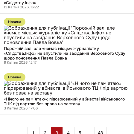
мобілізацію
«Слідству.Інфо»
час
13 Квітня 2026, 16:22
відряджень
літав
Перейти
Європою
до
на
Новина
публікації
приватному
Порожній
літаку,
зал,
програв
але
суд
«немає
«Слідству.Інфо»
Порожній зал, але «немає місць»: журналістку
місць»:
«Слідства.Інфо» не впустили на засідання Верховного Суду
журналістку
щодо поновлення Павла Вовка
«Слідства.Інфо»
9 Квітня 2026, 12:17
не
впустили
Перейти
на
до
засідання
Новина
публікації
Верховного
«Нічого
Суду
не
щодо
пам’ятаю»:
поновлення
«Нічого не пам’ятаю»: підозрюваний у вбивстві військового
підозрюваний
Павла
ТЦК під вартою без права на заставу
у
Вовка
3 Квітня 2026, 17:06
вбивстві
військового
ТЦК
під
вартою
Пагінація
без
1
2
3
4
5
…
43