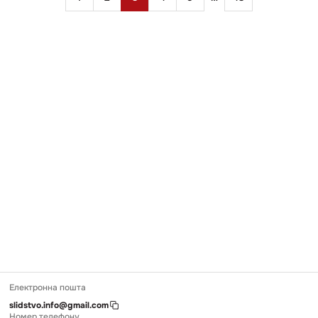
права
записів
на
заставу
Електронна пошта
slidstvo.info@gmail.com
Номер телефону