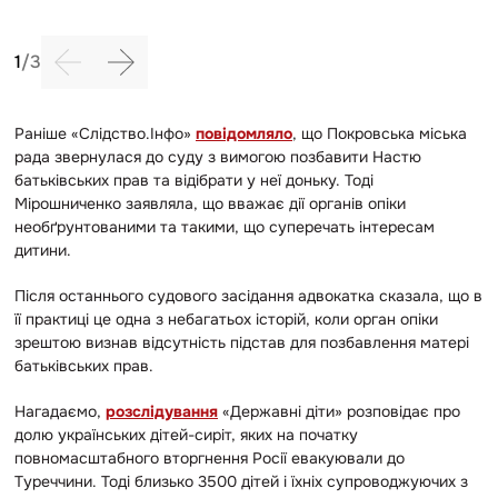
1
/
3
Раніше «Слідство.Інфо»
повідомляло
, що Покровська міська
рада звернулася до суду з вимогою позбавити Настю
батьківських прав та відібрати у неї доньку. Тоді
Мірошниченко заявляла, що вважає дії органів опіки
необґрунтованими та такими, що суперечать інтересам
дитини.
Після останнього судового засідання адвокатка сказала, що в
її практиці це одна з небагатьох історій, коли орган опіки
зрештою визнав відсутність підстав для позбавлення матері
батьківських прав.
Нагадаємо,
р
озслідування
«Державні діти» розповідає про
долю українських дітей-сиріт, яких на початку
повномасштабного вторгнення Росії евакуювали до
Туреччини. Тоді близько 3500 дітей і їхніх супроводжуючих з