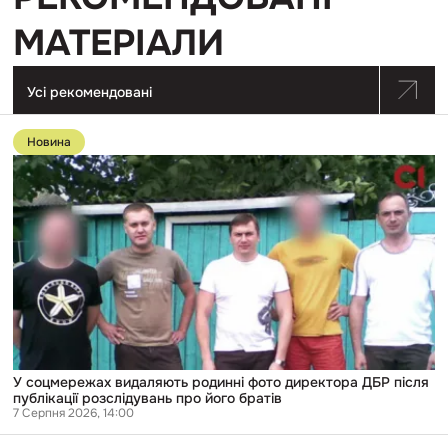
МАТЕРІАЛИ
Усі рекомендовані
Перейти
до
Новина
публікації
У
соцмережах
видаляють
родинні
фото
директора
ДБР
після
публікації
розслідувань
про
його
братів
У соцмережах видаляють родинні фото директора ДБР після
публікації розслідувань про його братів
7 Серпня 2026, 14:00
Перейти