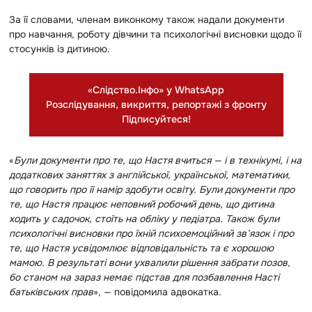
За її словами, членам виконкому також надали документи
про навчання, роботу дівчини та психологічні висновки щодо її
стосунків із дитиною.
«Слідство.Інфо» у WhatsApp
Розслідування, викриття, репортажі з фронту
Підписуйтеся!
«
Були документи про те, що Настя вчиться — і в технікумі, і на
додаткових заняттях з англійської, української, математики,
що говорить про її намір здобути освіту. Були документи про
те, що Настя працює неповний робочий день, що дитина
ходить у садочок, стоїть на обліку у педіатра. Також були
психологічні висновки про їхній психоемоційний зв’язок і про
те, що Настя усвідомлює відповідальність та є хорошою
мамою. В результаті вони ухвалили рішення забрати позов,
бо станом на зараз немає підстав для позбавлення Насті
батьківських прав
», — повідомила адвокатка.