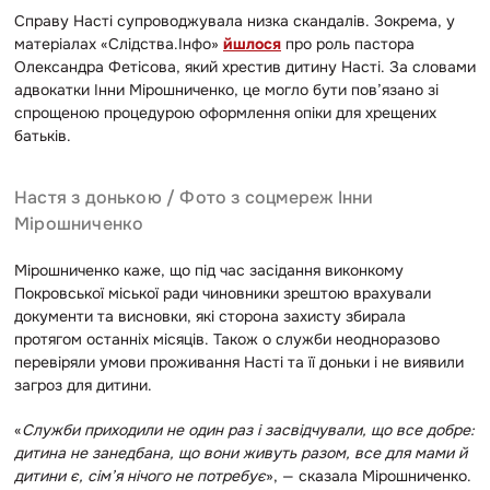
Справу Насті супроводжувала низка скандалів. Зокрема, у
матеріалах «Слідства.Інфо»
йшлося
про роль пастора
Олександра Фетісова, який хрестив дитину Насті. За словами
адвокатки Інни Мірошниченко, це могло бути пов’язано зі
спрощеною процедурою оформлення опіки для хрещених
батьків.
Настя з донькою / Фото з соцмереж Інни
Мірошниченко
Мірошниченко каже, що під час засідання виконкому
Покровської міської ради чиновники зрештою врахували
документи та висновки, які сторона захисту збирала
протягом останніх місяців. Також о служби неодноразово
перевіряли умови проживання Насті та її доньки і не виявили
загроз для дитини.
«
Служби приходили не один раз і засвідчували, що все добре:
дитина не занедбана, що вони живуть разом, все для мами й
дитини є, сім’я нічого не потребує
», — сказала Мірошниченко.