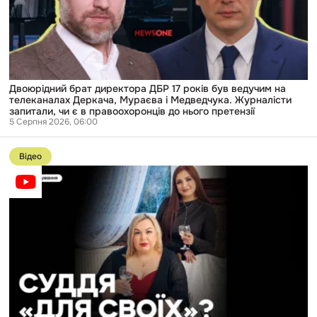
був
ведучим
на
телеканалах
Деркача,
Мураєва
і
Медведчука.
Двоюрідний брат директора ДБР 17 років був ведучим на
Журналісти
телеканалах Деркача, Мураєва і Медведчука. Журналісти
запитали,
запитали, чи є в правоохоронців до нього претензії
чи
5 Серпня 2026, 06:00
є
Перейти
в
до
правоохоронців
Відео
публікації
до
Спільні
нього
свята
претензії
і
земельна
ділянка:
що
повʼязує
суддю
з
родичами
тих,
кого
вона