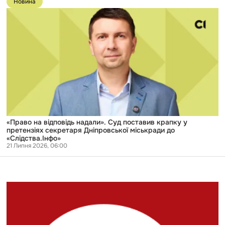
Новина
публікації
«Право
на
відповідь
надали».
Суд
поставив
крапку
у
претензіях
секретаря
Дніпровської
міськради
до
«Слідства.Інфо»
«Право на відповідь надали». Суд поставив крапку у
претензіях секретаря Дніпровської міськради до
«Слідства.Інфо»
21 Липня 2026, 06:00