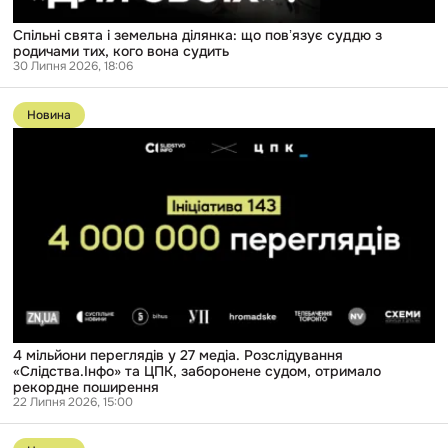
судить
Спільні свята і земельна ділянка: що повʼязує суддю з
родичами тих, кого вона судить
30 Липня 2026, 18:06
Перейти
до
Новина
публікації
4
мільйони
переглядів
у
27
медіа.
Розслідування
«Слідства.Інфо»
та
ЦПК,
заборонене
судом,
отримало
рекордне
4 мільйони переглядів у 27 медіа. Розслідування
поширення
«Слідства.Інфо» та ЦПК, заборонене судом, отримало
рекордне поширення
22 Липня 2026, 15:00
Перейти
до