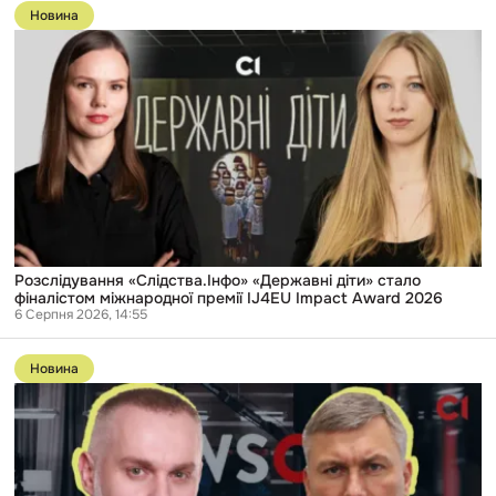
до
Новина
публікації
Розслідування
«Слідства.Інфо»
«Державні
діти»
стало
фіналістом
міжнародної
премії
IJ4EU
Impact
Award
2026
Розслідування «Слідства.Інфо» «Державні діти» стало
фіналістом міжнародної премії IJ4EU Impact Award 2026
6 Серпня 2026, 14:55
Перейти
до
Новина
публікації
Двоюрідний
брат
директора
ДБР
17
років