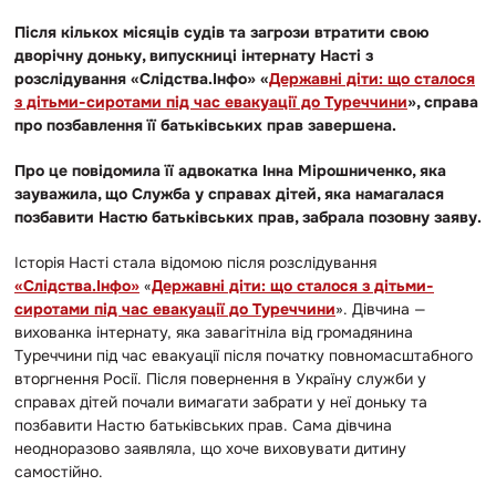
Після кількох місяців судів та загрози втратити свою
дворічну доньку, випускниці інтернату Насті з
розслідування «Слідства.Інфо» «
Державні діти: що сталося
з дітьми-сиротами під час евакуації до Туреччини
», справа
про позбавлення її батьківських прав завершена.
Про це повідомила її адвокатка Інна Мірошниченко, яка
зауважила, що Служба у справах дітей, яка намагалася
позбавити Настю батьківських прав, забрала позовну заяву.
Історія Насті стала відомою після розслідування
«Слідства.Інфо»
«
Державні діти: що сталося з дітьми-
сиротами під час евакуації до Туреччини
». Дівчина —
вихованка інтернату, яка завагітніла від громадянина
Туреччини під час евакуації після початку повномасштабного
вторгнення Росії. Після повернення в Україну служби у
справах дітей почали вимагати забрати у неї доньку та
позбавити Настю батьківських прав. Сама дівчина
неодноразово заявляла, що хоче виховувати дитину
самостійно.