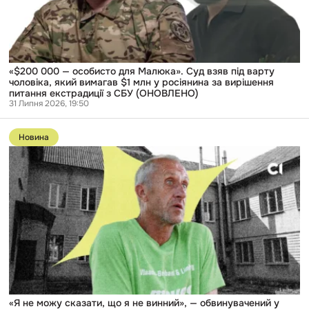
взяв
під
варту
чоловіка,
який
вимагав
$1
«$200 000 — особисто для Малюка». Суд взяв під варту
млн
чоловіка, який вимагав $1 млн у росіянина за вирішення
у
питання екстрадиції з СБУ (ОНОВЛЕНО)
росіянина
31 Липня 2026, 19:50
за
Перейти
вирішення
до
питання
Новина
публікації
екстрадиції
«Я
з
не
СБУ
можу
(ОНОВЛЕНО)
сказати,
що
я
не
винний»,
—
обвинувачений
у
виробництві
і
збуті
«Я не можу сказати, що я не винний», — обвинувачений у