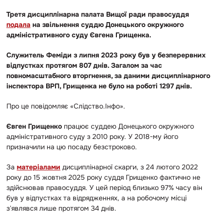
Третя дисциплінарна палата Вищої ради правосуддя
подала
на звільнення суддю Донецького окружного
адміністративного суду Євгена Грищенка.
Служитель Феміди з липня 2023 року був у безперервних
відпустках протягом 807 днів. Загалом за час
повномасштабного вторгнення, за даними дисциплінарного
інспектора ВРП, Грищенка не було на роботі 1297 днів.
Про це повідомляє «Слідство.Інфо».
Євген Грищенко
працює суддею Донецького окружного
адміністративного суду з 2010 року. У 2018-му його
призначили на цю посаду безстроково.
За
матеріалами
дисциплінарної скарги, з 24 лютого 2022
року до 15 жовтня 2025 року суддя Грищенко фактично не
здійснював правосуддя. У цей період близько 97% часу він
був у відпустках та відрядженнях, а на робочому місці
зʼявлявся лише протягом 34 днів.