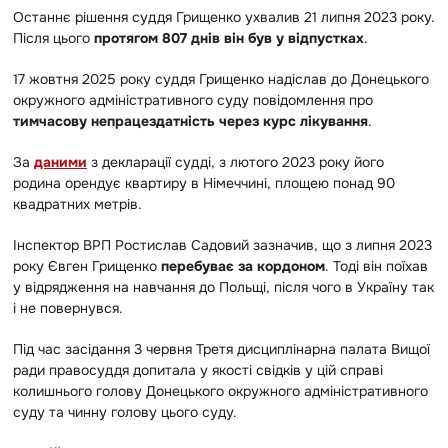
Останнє рішення суддя Грищенко ухвалив 21 липня 2023 року.
Після цього
протягом 807 днів він був у відпустках
.
17 жовтня 2025 року суддя Грищенко надіслав до Донецького
окружного адміністративного суду повідомлення про
тимчасову непрацездатність через курс лікування
.
За
даними
з декларації судді, з лютого 2023 року його
родина орендує квартиру в Німеччині, площею понад 90
квадратних метрів.
Інспектор ВРП Ростислав Садовий зазначив, що з липня 2023
року Євген Грищенко
перебуває за кордоном
. Тоді він поїхав
у відрядження на навчання до Польщі, після чого в Україну так
і не повернувся.
Під час засідання 3 червня Третя дисциплінарна палата Вищої
ради правосуддя допитала у якості свідків у цій справі
колишнього голову Донецького окружного адміністративного
суду та чинну голову цього суду.