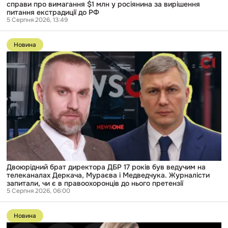
справи про вимагання $1 млн у росіянина за вирішення
питання екстрадиції до РФ
5 Серпня 2026, 13:49
Перейти
до
Новина
публікації
Двоюрідний
брат
директора
ДБР
17
років
був
ведучим
на
телеканалах
Деркача,
Мураєва
і
Медведчука.
Двоюрідний брат директора ДБР 17 років був ведучим на
Журналісти
телеканалах Деркача, Мураєва і Медведчука. Журналісти
запитали,
запитали, чи є в правоохоронців до нього претензії
чи
5 Серпня 2026, 06:00
є
Перейти
в
до
правоохоронців
Новина
публікації
до