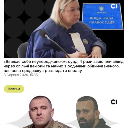
«Вважає
нього
себе
претензії
неупередженою»:
судді
4
рази
заявляли
відвід
через
спільні
вечірки
та
майно
з
«Вважає себе неупередженою»: судді 4 рази заявляли відвід
родичами
через спільні вечірки та майно з родичами обвинуваченого,
обвинуваченого,
але вона продовжує розглядати справу
але
3 Серпня 2026, 15:35
вона
Перейти
продовжує
до
розглядати
Новина
публікації
справу
«$200
000
—
особисто
для
Малюка».
Суд