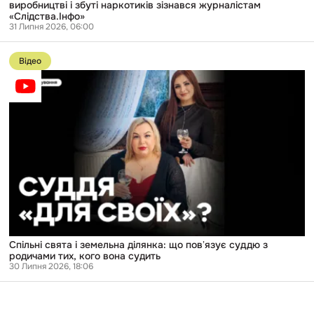
наркотиків
виробництві і збуті наркотиків зізнався журналістам
зізнався
«Слідства.Інфо»
журналістам
31 Липня 2026, 06:00
«Слідства.Інфо»
Перейти
до
Відео
публікації
Спільні
свята
і
земельна
ділянка:
що
повʼязує
суддю
з
родичами
тих,
кого
вона
судить
Спільні свята і земельна ділянка: що повʼязує суддю з
родичами тих, кого вона судить
30 Липня 2026, 18:06