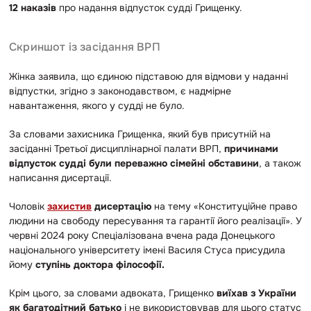
12 наказів
про надання відпусток судді Грищенку.
Скриншот із засідання ВРП
Жінка заявила, що єдиною підставою для відмови у наданні
відпустки, згідно з законодавством, є надмірне
навантаження, якого у судді не було.
За словами захисника Грищенка, який був присутній на
засіданні Третьої дисциплінарної палати ВРП,
причинами
відпусток судді були переважно сімейні обставини
, а також
написання дисертації.
Чоловік
захистив
дисертацію
на тему «Конституційне право
людини на свободу пересування та гарантії його реалізації». У
червні 2024 року Спеціалізована вчена рада Донецького
національного університету імені Василя Стуса присудила
йому
ступінь доктора філософії.
Крім цього, за словами адвоката, Грищенко
виїхав з України
як багатодітний батько
і не використовував для цього статус