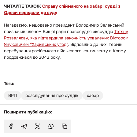
ЧИТАЙТЕ ТАКОЖ
Справу спійманого на хабарі судді з
Одеси передали до суду
Нагадаємо, нещодавно президент Володимир Зеленський
призначив членом Вищої ради правосуддя екссуддю
Тетяну
Розваляєву, яка підтвердила законність ухвалених Віктором
Януковичем “Харківських угод”
. Відповідно до них, термін
перебування російського військового контингенту в Криму
продовжився до 2042 року.
Теги:
ВРП
розслідування про суддів
хабар
Поширити публікацію: