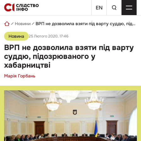
Skip
пошуковий
to
EN
запит
content
Новини
ВРП не дозволила взяти під варту суддю, підозрюваного у хабарництві
Новина
25 Лютого 2020, 17:46
ВРП не дозволила взяти під варту
суддю, підозрюваного у
хабарництві
Марія Горбань