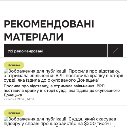
РЕКОМЕНДОВАНІ
МАТЕРІАЛИ
Усі рекомендовані
Перейти
до
Новина
публікації
Просила
про
відставку,
Просила про відставку, а отримала звільнення: ВРП
а
поставила крапку в історії судді, яка їздила до окупованого
отримала
Донецька
звільнення:
7 Липня 2026, 14:14
ВРП
поставила
Перейти
крапку
до
в
Новина
публікації
історії
Суддя,
судді,
який