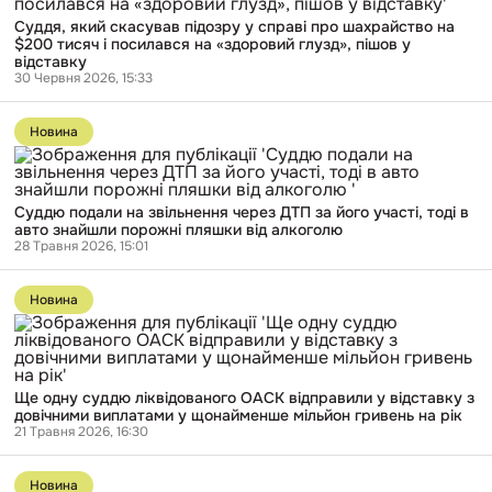
яка
скасував
їздила
Суддя, який скасував підозру у справі про шахрайство на
підозру
до
$200 тисяч і посилався на «здоровий глузд», пішов у
у
окупованого
відставку
справі
Донецька
30 Червня 2026, 15:33
про
шахрайство
Перейти
на
до
$200
Новина
публікації
тисяч
Суддю
і
подали
посилався
на
на
Суддю подали на звільнення через ДТП за його участі, тоді в
звільнення
«здоровий
авто знайшли порожні пляшки від алкоголю
через
глузд»,
28 Травня 2026, 15:01
ДТП
пішов
за
у
Перейти
його
відставку
до
участі,
Новина
публікації
тоді
Ще
в
одну
авто
суддю
знайшли
ліквідованого
порожні
Ще одну суддю ліквідованого ОАСК відправили у відставку з
ОАСК
пляшки
довічними виплатами у щонайменше мільйон гривень на рік
відправили
від
21 Травня 2026, 16:30
у
алкоголю
відставку
Перейти
з
до
довічними
Новина