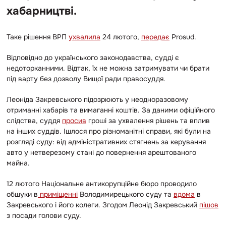
хабарництві.
Таке рішення ВРП
ухвалила
24 лютого,
передає
Prosud.
Відповідно до українського законодавства, судді є
недоторканними. Відтак, їх не можна затримувати чи брати
під варту без дозволу Вищої ради правосуддя.
Леоніда Закревського підозрюють у неодноразовому
отриманні хабарів та вимаганні коштів. За даними офіційного
слідства, суддя
просив
гроші за ухвалення рішень та вплив
на інших суддів. Ішлося про різноманітні справи, які були на
розгляді суду: від адміністративних стягнень за керування
авто у нетверезому стані до повернення арештованого
майна.
12 лютого Національне антикорупційне бюро проводило
обшуки в
приміщенні
Володимирецького суду та
вдома
в
Закревського і його колеги. Згодом Леонід Закревський
пішов
з посади голови суду.