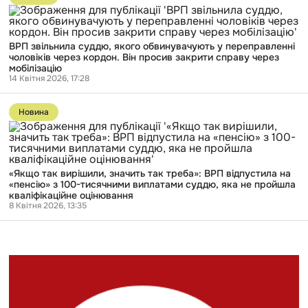
публікації
виплатами
ВРП
у
звільнила
щонайменше
суддю,
мільйон
ВРП звільнила суддю, якого обвинувачують у переправленні
якого
гривень
чоловіків через кордон. Він просив закрити справу через
обвинувачують
на
мобілізацію
у
рік
14 Квітня 2026, 17:28
переправленні
чоловіків
Перейти
через
до
кордон.
Новина
публікації
Він
«Якщо
просив
так
закрити
вирішили,
справу
значить
через
«Якщо так вирішили, значить так треба»: ВРП відпустила на
так
мобілізацію
«пенсію» з 100-тисячними виплатами суддю, яка не пройшла
треба»:
кваліфікаційне оцінювання
ВРП
8 Квітня 2026, 13:35
відпустила
на
«пенсію»
з
100-
тисячними
виплатами
суддю,
яка
не