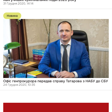
31 Грудня 2020, 14:14
Перейти
до
Новина
публікації
Офіс
генпрокурора
передав
справу
Татарова
з
НАБУ
до
СБУ
Офіс генпрокурора передав справу Татарова з НАБУ до СБУ
24 Грудня 2020, 10:35