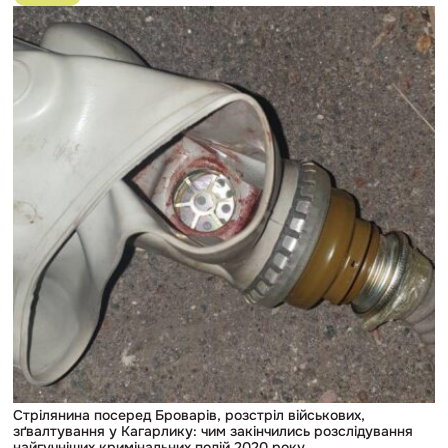
публікації
Стрілянина
посеред
Броварів,
розстріл
військових,
зґвалтування
у
Кагарлику:
чим
закінчились
розслідування
найгучніших
кримінальних
подій
2020
року
Стрілянина посеред Броварів, розстріл військових,
зґвалтування у Кагарлику: чим закінчились розслідування
найгучніших кримінальних подій 2020 року