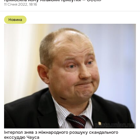
11 Січня 2022, 18:16
Перейти
до
Новина
публікації
Інтерпол
зняв
з
міжнародного
розшуку
скандального
екссуддю
Чауса
Інтерпол зняв з міжнародного розшуку скандального
екссуддю Чауса