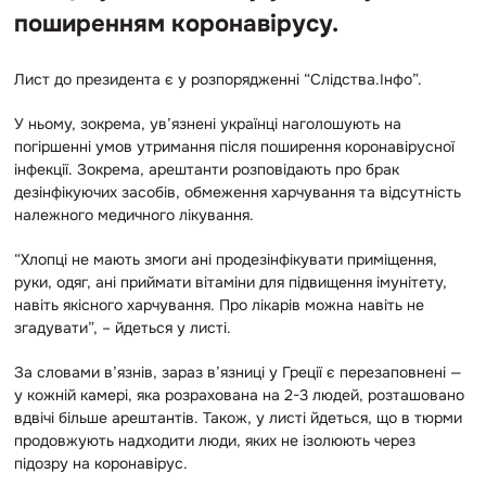
поширенням коронавірусу.
Лист до президента є у розпорядженні “Слідства.Інфо”.
У ньому, зокрема, ув’язнені українці наголошують на
погіршенні умов утримання після поширення коронавірусної
інфекції. Зокрема, арештанти розповідають про брак
дезінфікуючих засобів, обмеження харчування та відсутність
належного медичного лікування.
“Хлопці не мають змоги ані продезінфікувати приміщення,
руки, одяг, ані приймати вітаміни для підвищення імунітету,
навіть якісного харчування. Про лікарів можна навіть не
згадувати”, – йдеться у листі.
За словами в’язнів, зараз в’язниці у Греції є перезаповнені —
у кожній камері, яка розрахована на 2-3 людей, розташовано
вдвічі більше арештантів. Також, у листі йдеться, що в тюрми
продовжують надходити люди, яких не ізолюють через
підозру на коронавірус.