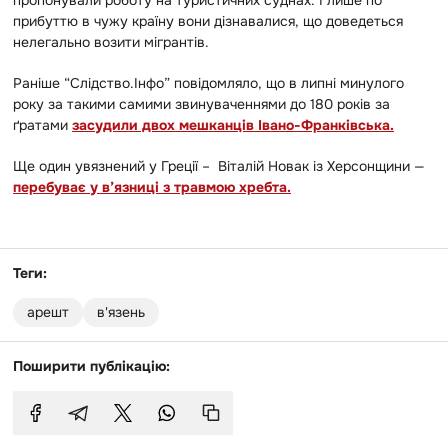
пропонували роботу на туристичних суднах. І лише по
прибуттю в чужу країну вони дізнавалися, що доведеться
нелегально возити мігрантів.
Раніше “Слідство.Інфо” повідомляло, що в липні минулого
року за такими самими звинуваченнями до 180 років за
ґратами
засудили двох мешканців Івано-Франківська.
Ще один увязнений у Греції – Віталій Новак із Херсонщини —
перебуває у в’язниці з травмою хребта.
Теги:
арешт
в'язень
Поширити публікацію: