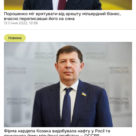
Порошенко міг врятувати від арешту мільярдний бізнес,
вчасно переписавши його на сина
13 Січня 2022, 13:58
Перейти
до
Новина
публікації
Фірма
нардепа
Козака
видобувала
нафту
у
Росії
та
приносила
йому
мільйонні
прибутки
—
OCCRP
Фірма нардепа Козака видобувала нафту у Росії та
приносила йому мільйонні прибутки — OCCRP