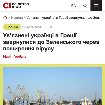
Skip
пошуковий
to
EN
запит
content
Новини
Ув’язнені українці в Греції звернулися до Зеленського через поширення вірусу
Новина
23 Березня 2020, 10:12
Ув’язнені українці в Греції
звернулися до Зеленського через
поширення вірусу
Марія Горбань