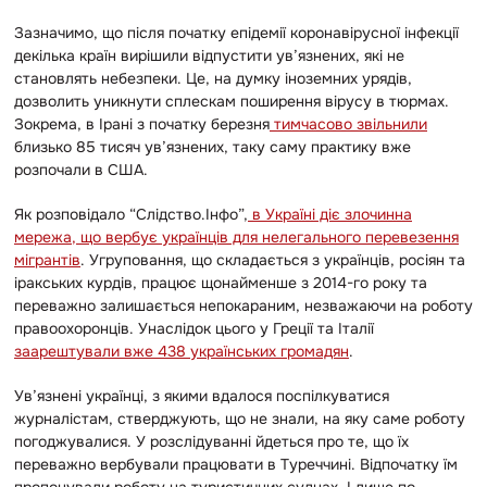
Зазначимо, що після початку епідемії коронавірусної інфекції
декілька країн вирішили відпустити ув’язнених, які не
становлять небезпеки. Це, на думку іноземних урядів,
дозволить уникнути сплескам поширення вірусу в тюрмах.
Зокрема, в Ірані з початку березня
тимчасово звільнили
близько 85 тисяч ув’язнених, таку саму практику вже
розпочали в США.
Як розповідало “Слідство.Інфо”,
в Україні діє злочинна
мережа, що вербує українців для нелегального перевезення
мігрантів
. Угруповання, що складається з українців, росіян та
іракських курдів, працює щонайменше з 2014-го року та
переважно залишається непокараним, незважаючи на роботу
правоохоронців. Унаслідок цього у Греції та Італії
заарештували вже 438 українських громадян
.
Ув’язнені українці, з якими вдалося поспілкуватися
журналістам, стверджують, що не знали, на яку саме роботу
погоджувалися. У розслідуванні йдеться про те, що їх
переважно вербували працювати в Туреччині. Відпочатку їм