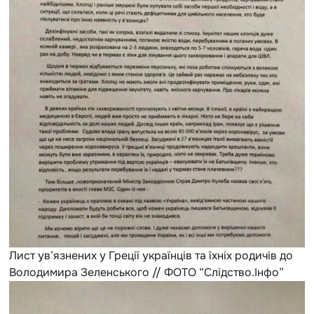
Лист ув’язнених у Греції українців та їхніх родичів до
Володимира Зеленського // ФОТО “Слідство.Інфо”