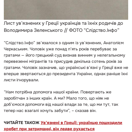
Лист ув’язнених у Греції українців та їхніх родичів до
Володимира Зеленського // ФОТО “Слідство.Інфо”
“Слідство.Інфо” зв’язалося з одним із ув’язнених, Анатолієм
Черкаським. Чоловік уже понад п’ять років перебуває за
гратами — його грецький суд визнав винним у нелегальному
перевезенні мігрантів та присудив декілька сотень років за
гратами. Чоловік зазначив, що українські в’язні у Греції вже не
вперше звертаються до президента України, однак раніше їхні
листи ігнорували.
“Нам потрібна допомога нашої країни. Повертають же
заробітчан з інших країн. А ми? Мало того, що ніяк не
доб’ємося допомоги від нашої влади за те, що ми тут, так
тепер нас взагалі хочуть забути”, – сказав він.
ЧИТАЙТЕ ТАКОЖ
Ув’язнені в Греції: українцю пошкодили
хребет при затриманні, він ледве рухається