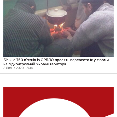
перевести
їх
у
тюрми
на
підконтрольній
Україні
території
Більше 750 в’язнів із ОРДЛО просять перевести їх у тюрми
на підконтрольній Україні території
3 Липня 2020, 15:34