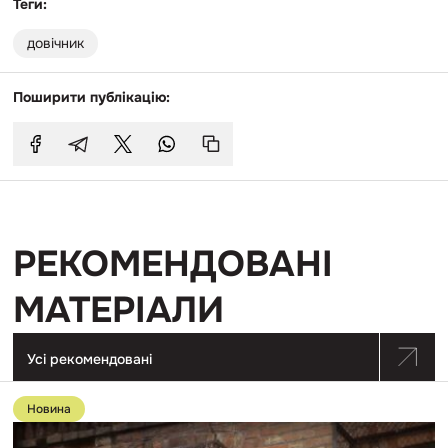
Теги:
довічник
Поширити публікацію:
РЕКОМЕНДОВАНІ
МАТЕРІАЛИ
Усі рекомендовані
Перейти
до
Новина
публікації
Кабмін