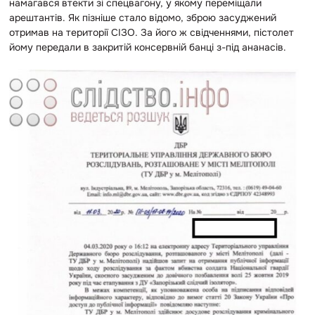
намагався втекти зі спецвагону, у якому переміщали
арештантів. Як пізніше стало відомо, зброю засуджений
отримав на території СІЗО. За його ж свідченнями, пістолет
йому передали в закритій консервній банці з-під ананасів.