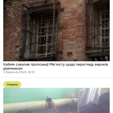
схвалив
пропозиції
Мін’юсту
щодо
перегляду
вироків
довічникам
Кабмін схвалив пропозиції Мін’юсту щодо перегляду вироків
довічникам
2 Вересня 2020, 16:57
Перейти
до
Новина
публікації
Більше
750
в’язнів
із
ОРДЛО
просять