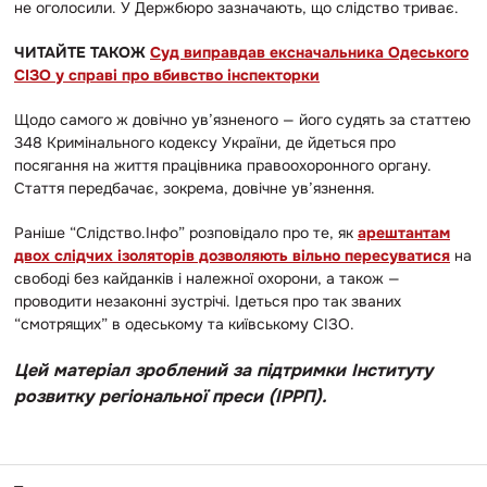
не оголосили. У Держбюро зазначають, що слідство триває.
ЧИТАЙТЕ ТАКОЖ
Суд виправдав ексначальника Одеського
СІЗО у справі про вбивство інспекторки
Щодо самого ж довічно ув’язненого — його судять за статтею
348 Кримінального кодексу України, де йдеться про
посягання на життя працівника правоохоронного органу.
Стаття передбачає, зокрема, довічне ув’язнення.
Раніше “Слідство.Інфо” розповідало про те, як
арештантам
двох слідчих ізоляторів дозволяють вільно пересуватися
на
свободі без кайданків і належної охорони, а також —
проводити незаконні зустрічі. Ідеться про так званих
“смотрящих” в одеському та київському СІЗО.
Цей матеріал зроблений за підтримки Інституту
розвитку регіональної преси (ІРРП).