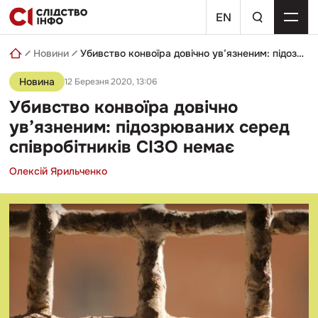
Skip
пошуковий
to
EN
запит
content
Новини
Убивство конвоїра довічно ув’язненим: підозрюваних серед співробітників СІЗО немає
Новина
12 Березня 2020, 13:06
Убивство конвоїра довічно
ув’язненим: підозрюваних серед
співробітників СІЗО немає
Олексій Ярильченко