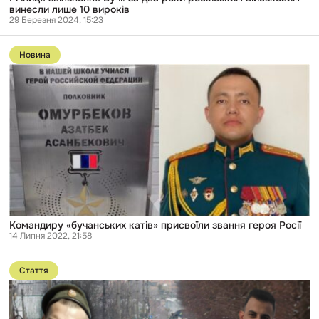
винесли лише 10 вироків
29 Березня 2024, 15:23
Перейти
до
Новина
публікації
Командиру
«бучанських
катів»
присвоїли
звання
героя
Росії
Командиру «бучанських катів» присвоїли звання героя Росії
14 Липня 2022, 21:58
Перейти
до
Стаття
публікації
Двоє
«бучанських
катів»