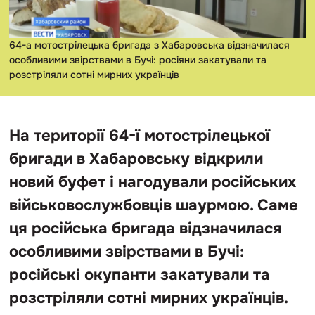
64-а мотострілецька бригада з Хабаровська відзначилася
особливими звірствами в Бучі: росіяни закатували та
розстріляли сотні мирних українців
На території 64-ї мотострілецької
бригади в Хабаровську відкрили
новий буфет і нагодували російських
військовослужбовців шаурмою. Саме
ця російська бригада відзначилася
особливими звірствами в Бучі:
російські окупанти закатували та
розстріляли сотні мирних українців.