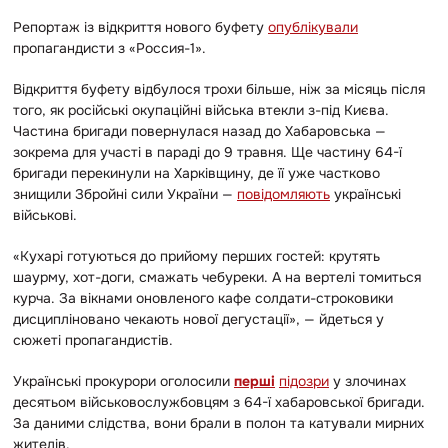
Репортаж із відкриття нового буфету
опублікували
пропагандисти з «Россия-1».
Відкриття буфету відбулося трохи більше, ніж за місяць після
того, як російські окупаційні війська втекли з-під Києва.
Частина бригади повернулася назад до Хабаровська —
зокрема для участі в параді до 9 травня. Ще частину 64-ї
бригади перекинули на Харківщину, де її уже частково
знищили Збройні сили України —
повідомляють
українські
військові.
«Кухарі готуються до прийому перших гостей: крутять
шаурму, хот-доги, смажать чебуреки. А на вертелі томиться
курча. За вікнами оновленого кафе солдати-строковики
дисципліновано чекають нової дегустації», — йдеться у
сюжеті пропагандистів.
Українські прокурори оголосили
перші
підозри
у злочинах
десятьом військовослужбовцям з 64-ї хабаровської бригади.
За даними слідства, вони брали в полон та катували мирних
жителів.