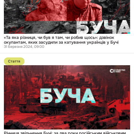
там,
чи
робив
щось»:
дзвінок
окупантам,
яких
засудили
«Та яка різниця, чи був я там, чи робив щось»: дзвінок
за
окупантам, яких засудили за катування українців у Бучі
катування
31 Березня 2024, 09:00
українців
Перейти
у
до
Бучі
Стаття
публікації
Річниця
звільнення
Бучі:
за
два
роки
російським
військовим
винесли
лише
10
вироків
Річниця звільнення Бучі: за два роки російським військовим