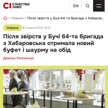
Skip
пошуковий
to
EN
запит
content
Новини
Після звірств у Бучі 64-та бригада з Хабаровська отримала новий буфет і шаурму на обід
Новина
18 Травня 2022, 16:31
Після звірств у Бучі 64-та бригада
з Хабаровська отримала новий
буфет і шаурму на обід
Дмитро Реплянчук