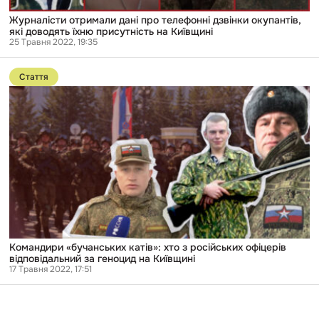
Київщині
Журналісти отримали дані про телефонні дзвінки окупантів,
які доводять їхню присутність на Київщині
25 Травня 2022, 19:35
Перейти
до
Стаття
публікації
Командири
«бучанських
катів»:
хто
з
російських
офіцерів
відповідальний
за
геноцид
на
Київщині
Командири «бучанських катів»: хто з російських офіцерів
відповідальний за геноцид на Київщині
17 Травня 2022, 17:51