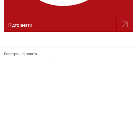
Підтримати
Електронна пошта
slidstvo.info@gmail.com
Номер телефону
+ 38 (050) 975-56-21
Поштова адреса
Україна, 04071, місто Київ, вул. Щекавицька, будинок 30/39, квартира
248
Ідентифікатор онлайн-медіа в Реєстрі
№ R-40-03691
Передрук та використання матеріалів, опублікованих на Slidstvo.Info,
можливий тільки за умови прямого гіперпосилання у першому чи
другому абзаці. Майте на увазі, що контент, який публікує