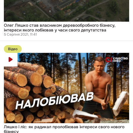
часи
свого
депутатства
Олег Ляшко став власником деревообробного бізнесу,
інтереси якого лобіював у часи свого депутатства
5 Серпня 2021, 11:41
Перейти
до
Відео
публікації
Ляшко
і
ліс:
як
радикал
пролобіював
інтереси
свого
нового
бізнесу
Ляшко і ліс: як радикал пролобіював інтереси свого нового
бізнесу