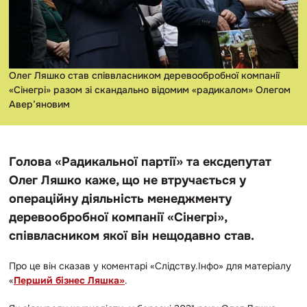
Олег Ляшко став співвласником деревообробної компанії
«Сінегрі» разом зі скандально відомим «радикалом» Олегом
Авер’яновим
Голова «Радикальної партії» та ексдепутат
Олег Ляшко каже, що не втручається у
операційну діяльність менеджменту
деревообробної компанії «Сінегрі»,
співвласником якої він нещодавно став.
Про це він сказав у коментарі «Слідству.Інфо» для матеріалу
«
Перший бізнес Ляшка»
.