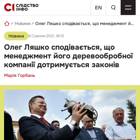
Skip
пошуковий
to
EN
запит
content
Новини
Олег Ляшко сподівається, що менеджмент його деревообробної компанії дотримується законів
Новина
6 Серпня 2021, 16:13
Олег Ляшко сподівається, що
менеджмент його деревообробної
компанії дотримується законів
Марія Горбань