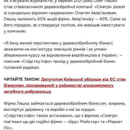
Як з’ясували журналісти, у березні 2021 року Олег Ляшко
став співвласником деревообробної компанії «Сінегрі» разом
зі скандально відомим «радикалом» Олегом Авер’яновим.
Ляшку належить 60% акцій фірми, Авер’янову — 40%. Саме за
його порадою, як стверджує політик, він вирішив інвестувати
у компанію.
«Я бачу великі перспективи у деревообробному бізнесі,
зважаючи на кон‘юктуру зовнішніх ринків і за умови
збереження курсу на відновлення виробництва в Україні», —
пояснив «Слідству.Інфо» прихід у деревообробний бізнес
головний радикал.
ЧИТАЙТЕ ТАКОЖ:
Депутатом Київської облради від ЄС став
бізнесмен, підозрюваний у рейдерстві агрокомплексу
загиблого добровольця
Фірма Ляшка займається деревообробним бізнесом, зокрема,
експортує деревину та вироби з неї за кордон.
«Слідство.Інфо» також встановило, що з фірмою «Сінегрі»
пов’язані ще дві подібні фірми — «Брус Майстер» та «Маркет
Ліс».