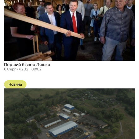
Ляшка
Перший бізнес Ляшка
6 Серпня 2021, 09:02
Перейти
до
Новина
публікації
Олег
Ляшко
став
власником
деревообробного
бізнесу,
інтереси
якого
лобіював
у