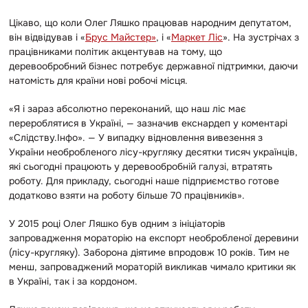
Цікаво, що коли Олег Ляшко працював народним депутатом,
він відвідував і «
Брус Майстер»
, і «
Маркет Ліс
». На зустрічах з
працівниками політик акцентував на тому, що
деревообробний бізнес потребує державної підтримки, даючи
натомість для країни нові робочі місця.
«Я і зараз абсолютно переконаний, що наш ліс має
перероблятися в Україні, — зазначив екснардеп у коментарі
«Слідству.Інфо». — У випадку відновлення вивезення з
України необробленого лісу-кругляку десятки тисяч українців,
які сьогодні працюють у деревообробній галузі, втратять
роботу. Для прикладу, сьогодні наше підприємство готове
додатково взяти на роботу більше 70 працівників».
У 2015 році Олег Ляшко був одним з ініціаторів
запровадження мораторію на експорт необробленої деревини
(лісу-кругляку). Заборона діятиме впродовж 10 років. Тим не
менш, запроваджений мораторій викликав чимало критики як
в Україні, так і за кордоном.