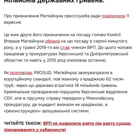
мільйонів державних гривень.
Про призначення Матвійчука пресслужба ради
повідомила
11
вересня.
Це вже друге його призначення на посаду голови Комісії.
Вперше Матвійчука
обрали
на цю посаду в серпні минулого
року, а у травні 2019-го він
став
членом ВРП. До цього чоловік
працював у прокуратурах Херсонської та Дніпропетровської
областях та навіть у 2015 році очолював останню.
Як
розповідає
PROSUD, Матвійчука звинувачували в
корупційному скандалі, пов’язаному з крадіжкою 62 тисяч
труб, через що держава втратила 18 мільйонів гривень.
Кримінальне провадження порушила Херсонське відділення
СБУ, але в підсумку справу передали у Миколаївську
прокуратуру, де інцидент визнали не крадіжкою, а
«реконструкцією» зрошувальної системи.
ЧИТАЙТЕ ТАКОЖ:
ВРП не дозволила взяти під варту суддю,
підозрюваного у хабарництві