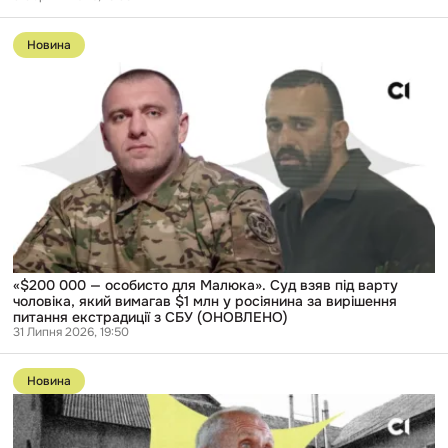
вона
Перейти
продовжує
до
розглядати
Новина
публікації
справу
«$200
000
—
особисто
для
Малюка».
Суд
взяв
під
варту
чоловіка,
який
вимагав
$1
«$200 000 — особисто для Малюка». Суд взяв під варту
млн
чоловіка, який вимагав $1 млн у росіянина за вирішення
у
питання екстрадиції з СБУ (ОНОВЛЕНО)
росіянина
31 Липня 2026, 19:50
за
Перейти
вирішення
до
питання
Новина
публікації
екстрадиції
«Я
з
не
СБУ
можу
(ОНОВЛЕНО)