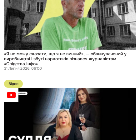
сказати,
що
я
не
винний»,
—
обвинувачений
у
виробництві
і
збуті
«Я не можу сказати, що я не винний», — обвинувачений у
наркотиків
виробництві і збуті наркотиків зізнався журналістам
зізнався
«Слідства.Інфо»
журналістам
31 Липня 2026, 06:00
«Слідства.Інфо»
Перейти
до
Відео
публікації
Спільні
свята
і
земельна
ділянка:
що
повʼязує
суддю
з
родичами