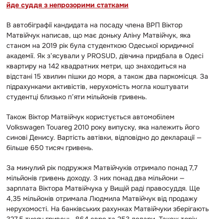
йде суддя з непрозорими статками
В автобіграфії кандидата на посаду члена ВРП Віктор
Матвійчук написав, що має доньку Аліну Матвійчук, яка
станом на 2019 рік була студенткою Одеської юридичної
академії. Як з’ясували у PROSUD, дівчина придбала в Одесі
квартиру на 142 квадратних метри, що знаходиться на
відстані 15 хвилин пішки до моря, а також два паркомісця. За
підрахунками активістів, нерухомість могла коштувати
студентці близько п’яти мільйонів гривень.
Також Віктор Матвійчук користується автомобілем
Volkswagen Touareg 2010 року випуску, яка належить його
синові Денису. Вартість автівки, відповідно до декларації —
більше 650 тисяч гривень.
За минулий рік подружжя Матвійчуків отримало понад 7,7
мільйонів гривень доходу. З них понад два мільйони —
зарплата Віктора Матвійчука у Вищій раді правосуддя. Ще
4,35 мільйонів отримала Людмила Матвійчук від продажу
нерухомості. На банківських рахунках Матвійчуки зберігають