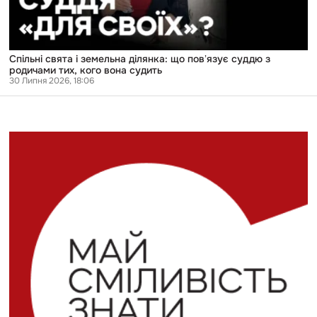
тих,
кого
вона
судить
Спільні свята і земельна ділянка: що повʼязує суддю з
родичами тих, кого вона судить
30 Липня 2026, 18:06