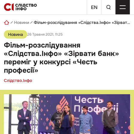
Skip
пошуковий
to
EN
запит
content
Новини
Фільм-розслідування «Слідства.Інфо» «Зірвати банк» переміг у конкурсі «Честь професії»
Новина
26 Травня 2021, 11:25
Фільм-розслідування
«Слідства.Інфо» «Зірвати банк»
переміг у конкурсі «Честь
професії»
Слідство.Інфо