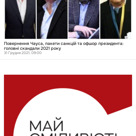
президента:
головні
скандали
2021
року
Повернення Чауса, пакети санкцій та офшор президента:
головні скандали 2021 року
31 Грудня 2021, 09:00