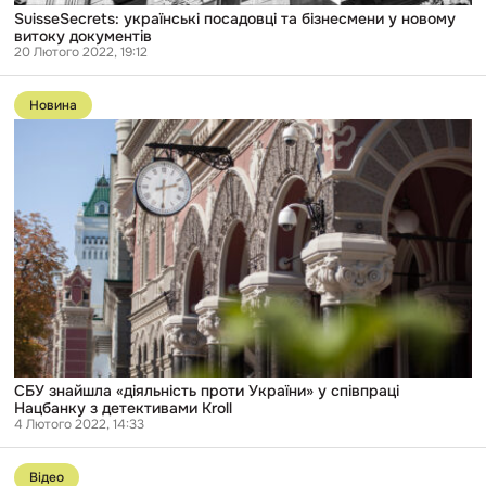
SuisseSecrets: українські посадовці та бізнесмени у новому
витоку документів
20 Лютого 2022, 19:12
Перейти
до
Новина
публікації
СБУ
знайшла
«діяльність
проти
України»
у
співпраці
Нацбанку
з
детективами
Kroll
СБУ знайшла «діяльність проти України» у співпраці
Нацбанку з детективами Kroll
4 Лютого 2022, 14:33
Перейти
до
Відео