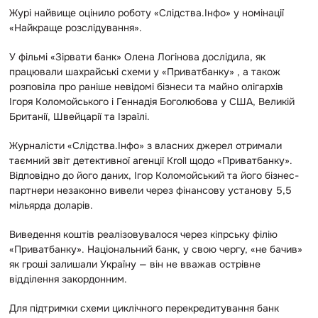
Журі найвище оцінило роботу «Слідства.Інфо» у номінації
«Найкраще розслідування».
У фільмі «Зірвати банк» Олена Логінова дослідила, як
працювали шахрайські схеми у «Приватбанку» , а також
розповіла про раніше невідомі бізнеси та майно олігархів
Ігоря Коломойського і Геннадія Боголюбова у США, Великій
Британії, Швейцарії та Ізраїлі.
Журналісти «Слідства.Інфо» з власних джерел отримали
таємний звіт детективної агенції Kroll щодо «Приватбанку».
Відповідно до його даних, Ігор Коломойський та його бізнес-
партнери незаконно вивели через фінансову установу 5,5
мільярда доларів.
Виведення коштів реалізовувалося через кіпрську філію
«Приватбанку». Національний банк, у свою чергу, «не бачив»
як гроші залишали Україну — він не вважав острівне
відділення закордонним.
Для підтримки схеми циклічного перекредитування банк