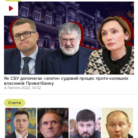
публікації
Як
СБУ
допомагає
«злити»
судовий
процес
проти
колишніх
власників
ПриватБанку
Як СБУ допомагає «злити» судовий процес проти колишніх
власників ПриватБанку
4 Лютого 2022, 14:32
Перейти
до
Стаття
публікації
Повернення
Чауса,
пакети
санкцій
та
офшор