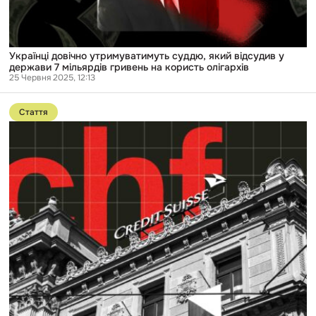
мільярдів
гривень
на
користь
олігархів
Українці довічно утримуватимуть суддю, який відсудив у
держави 7 мільярдів гривень на користь олігархів
25 Червня 2025, 12:13
Перейти
до
Стаття
публікації
SuisseSecrets:
українські
посадовці
та
бізнесмени
у
новому
витоку
документів