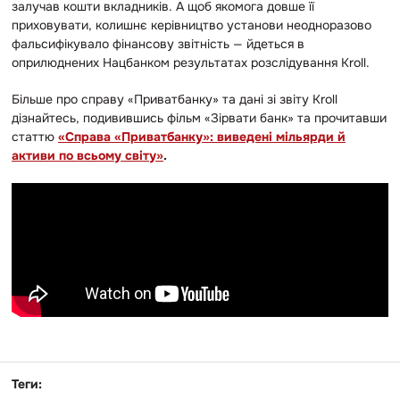
залучав кошти вкладників. А щоб якомога довше її
приховувати, колишнє керівництво установи неодноразово
фальсифікувало фінансову звітність — йдеться в
оприлюднених Нацбанком результатах розслідування Kroll.
Більше про справу «Приватбанку» та дані зі звіту Kroll
дізнайтесь, подивившись фільм
«Зірвати банк»
та прочитавши
статтю
«Справа «Приватбанку»: виведені мільярди й
активи по всьому світу»
.
Теги: