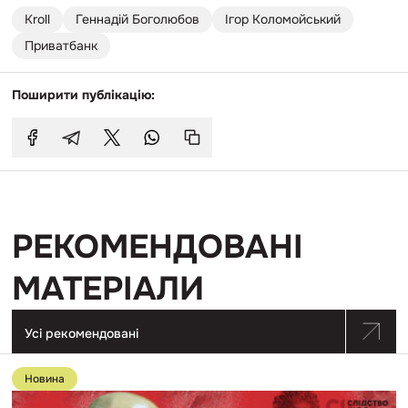
Kroll
Геннадій Боголюбов
Ігор Коломойський
Приватбанк
Поширити публікацію:
РЕКОМЕНДОВАНІ
МАТЕРІАЛИ
Усі рекомендовані
Перейти
до
Новина
публікації
ВРП