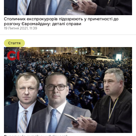
Столичних експрокурорів підозрюють у причетності до
розгону Євромайдану: деталі справи
19 Липня 2021, 11:39
Перейти
до
Стаття
публікації
Революція
суддівської
гідності