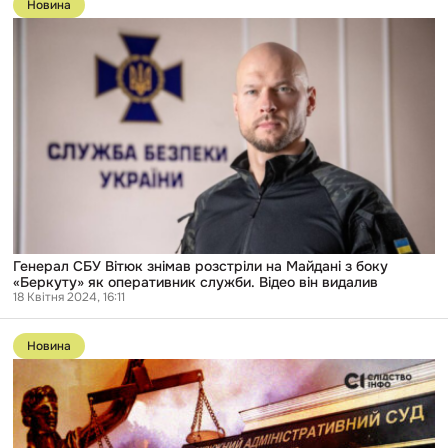
до
Новина
публікації
Генерал
СБУ
Вітюк
знімав
розстріли
на
Майдані
з
боку
«Беркуту»
як
оперативник
служби.
Відео
він
Генерал СБУ Вітюк знімав розстріли на Майдані з боку
видалив
«Беркуту» як оперативник служби. Відео він видалив
18 Квітня 2024, 16:11
Перейти
до
Новина
публікації
170
«суддів
Майдану»
досі
виносять