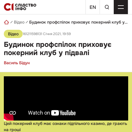
Skip
пошуковий
to
EN
запит
content
Відео
Будинок профспілок приховує покерний клуб у підвалі
Відео
161211598131 Січня 2021, 19:59
Будинок профспілок приховує
покерний клуб у підвалі
Василь Бідун
Цей покерний клуб має ознаки підпільного казино, де грають
на гроші