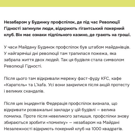
Незабаром у Будинку профспілок, де під час Революції
Гідності загинули люди, відкриють гігантський покерний
клуб. Він має ознаки підпільного казино, де грають на гроші.
У часи Майдану Будинок профспілок був штабом майданівців.
У найгарячіші дні революції там трапилася пожежа, яка
забрала життя двох людей. Так ця будівля стала символом
Революції Гідності.
Після цього там відкривали мережу фаст-фуду KFC, кафе
«Каратєль» та L’kafa. Усі вони закрилися після акцій протесту
і великих скандалів.
Після цих інцидентів Федерація профспілок визнала, що
відкривати розважальні заклади у цій будівлі — велика
помилка. Проте після невеликого затишшя, профспілки знову
збираються зробити «помилку» — незабаром на Майдані
Незалежності відкриють покерний клуб на 1000 квадратів.