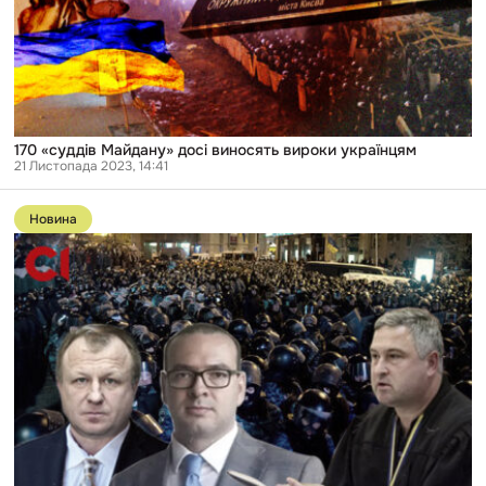
вироки
українцям
170 «суддів Майдану» досі виносять вироки українцям
21 Листопада 2023, 14:41
Перейти
до
Новина
публікації
Столичних
експрокурорів
підозрюють
у
причетності
до
розгону
Євромайдану:
деталі
справи