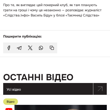
Про те, як виглядає цей покерний клуб, як там планують
грати на гроші і чому це незаконно — розповідає журналіст
«Слідства.Інфо» Василь Бідун у блозі «Таємниці Слідства»
Поширити публікацію:
ОСТАННІ ВІДЕО
Усі відео
Перейти
до
Відео
публікації
Ґвалтував