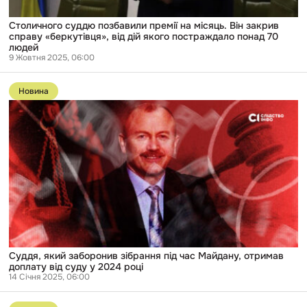
дій
якого
постраждало
Столичного суддю позбавили премії на місяць. Він закрив
понад
справу «беркутівця», від дій якого постраждало понад 70
70
людей
людей
9 Жовтня 2025, 06:00
Перейти
до
Новина
публікації
Суддя,
який
заборонив
зібрання
під
час
Майдану,
отримав
доплату
від
суду
у
2024
році
Суддя, який заборонив зібрання під час Майдану, отримав
доплату від суду у 2024 році
14 Січня 2025, 06:00
Перейти