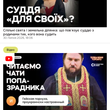
з
родичами
тих,
кого
вона
судить
Спільні свята і земельна ділянка: що повʼязує суддю з
родичами тих, кого вона судить
30 Липня 2026, 18:06
Перейти
до
Відео
публікації
Злив
чатів
попа-
зрадника:
ми
знайшли,
як
ФСБ
вербує
священників