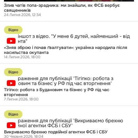
Злив чатів попа-зрадника: ми знайшли, як ФСБ вербує
священників
24 Липня 2026, 12:34
Перейти
до
Відео
публікації
«Зняв
зброю
«Зняв зброю і почав ґвалтувати»: українка народила після
і
насильства окупанта
почав
14 Липня 2026, 18:00
ґвалтувати»:
українка
Перейти
народила
до
після
Відео
публікації
насильства
Тігіпко:
окупанта
робота
Тігіпко: робота з Будановим та бізнес у РФ під час
з
вторгнення
Будановим
7 Липня 2026, 18:00
та
бізнес
Перейти
у
до
РФ
Відео
публікації
під
Викриваємо
час
брехню
вторгнення
Викриваємо брехню подвійної агентки ФСБ і СБУ
подвійної
30 Червня 2026, 18:04
агентки