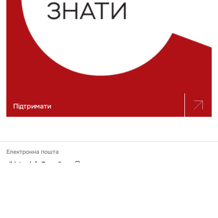
Підтримати
Електронна пошта
slidstvo.info@gmail.com
Номер телефону
+ 38 (050) 975-56-21
Поштова адреса
Україна, 04071, місто Київ, вул. Щекавицька, будинок 30/39, квартира