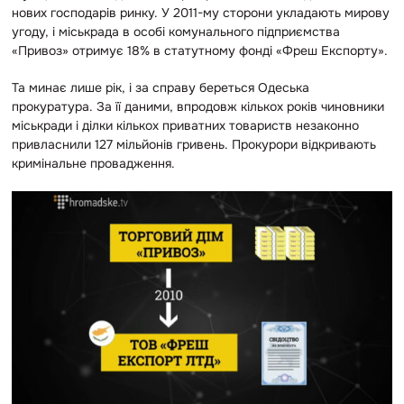
нових господарів ринку. У 2011-му сторони укладають мирову
угоду, і міськрада в особі комунального підприємства
«Привоз» отримує 18% в статутному фонді «Фреш Експорту».
Та минає лише рік, і за справу береться Одеська
прокуратура. За її даними, впродовж кількох років чиновники
міськради і ділки кількох приватних товариств незаконно
привласнили 127 мільйонів гривень. Прокурори відкривають
кримінальне провадження.