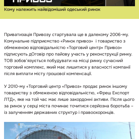
Кому належить найвідоміший одеський ринок
Приватизація Привозу стартувала ще в далекому 2006-му.
Комунальне підприємство «Ринок привоз» і товариство з
обмеженою відповідальністю «Торговий центр« Привоз»
підписують дОговір про пайову участь у реконструкції ринку.
ТОВ зобов’язується побудувати на місці ринку сучасний
торговий комплекс, який має лишитися у власності компанії
після виплати місту грошової компенсації.
У 2010-му «Торговий центр «Привоз» продає ринок іншому
товариству з обмеженою відповідальністю, «Фреш Експорт
ЛТД», яке на той час має лише закордонні активи. Після цього
за ринок у серці міста починає точитися серйозна боротьба –
із залученням державних структур і правоохоронців.