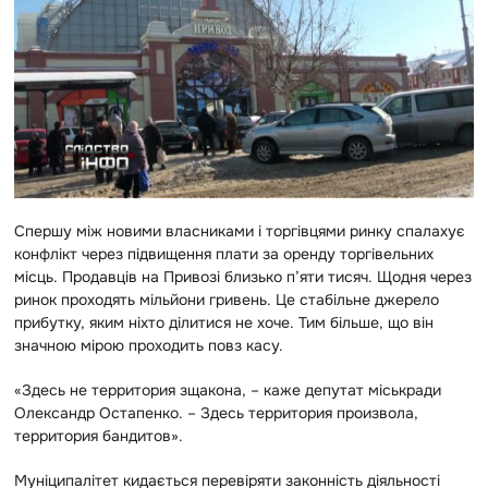
Спершу між новими власниками і торгівцями ринку спалахує
конфлікт через підвищення плати за оренду торгівельних
місць. Продавців на Привозі близько п’яти тисяч. Щодня через
ринок проходять мільйони гривень. Це стабільне джерело
прибутку, яким ніхто ділитися не хоче. Тим більше, що він
значною мірою проходить повз касу.
«Здесь не территория зщакона, – каже депутат міськради
Олександр Остапенко. – Здесь территория произвола,
территория бандитов».
Муніципалітет кидається перевіряти законність діяльності