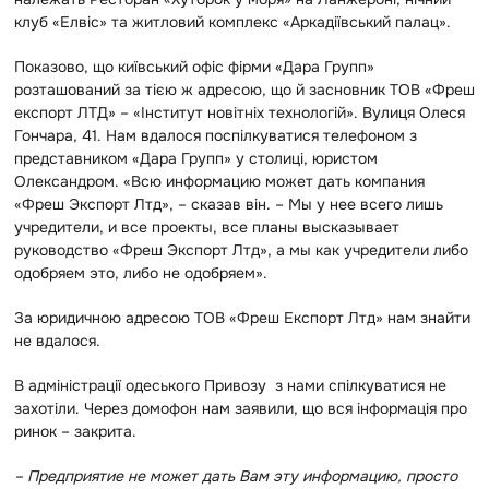
клуб «Елвіс» та житловий комплекс «Аркадіївський палац».
Показово, що київський офіс фірми «Дара Групп»
розташований за тією ж адресою, що й засновник ТОВ «Фреш
експорт ЛТД» – «Інститут новітніх технологій». Вулиця Олеся
Гончара, 41. Нам вдалося поспілкуватися телефоном з
представником «Дара Групп» у столиці, юристом
Олександром. «Всю информацию может дать компания
«Фреш Экспорт Лтд», – сказав він. – Мы у нее всего лишь
учредители, и все проекты, все планы высказывает
руководство «Фреш Экспорт Лтд», а мы как учредители либо
одобряем это, либо не одобряем».
За юридичною адресою ТОВ «Фреш Експорт Лтд» нам знайти
не вдалося.
В адміністрації одеського Привозу з нами спілкуватися не
захотіли. Через домофон нам заявили, що вся інформація про
ринок – закрита.
– Предприятие не может дать Вам эту информацию, просто