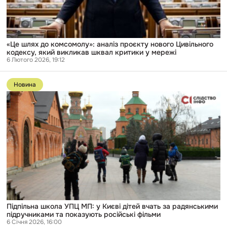
кодексу,
який
викликав
шквал
критики
у
«Це шлях до комсомолу»: аналіз проєкту нового Цивільного
мережі
кодексу, який викликав шквал критики у мережі
6 Лютого 2026, 19:12
Перейти
до
Новина
публікації
Підпільна
школа
УПЦ
МП:
у
Києві
дітей
вчать
за
радянськими
підручниками
та
показують
російські
Підпільна школа УПЦ МП: у Києві дітей вчать за радянськими
фільми
підручниками та показують російські фільми
6 Січня 2026, 16:00