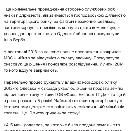
«Це кримінальне провадження стосовно службових осіб і
низки підприємств, які займаються господарською діяльністю
на території цього ринку, за фактом незаконної реалізації
частини корпусів, приміщень корпусів цього комплексу», –
розповідає прес-секретар Одеської обласної прокуратури
Інна Верба.
У листопаді 2013-го це кримінальне провадження закриває
МВС – нібито за відсутністю складу злочину. Прокуратура
скасовує це рішення і поновлює розслідування. У липні 2014-
го його вдруге закривають.
Паралельно процес рухають у владних коридорах. Улітку
2013-го Одеська міськрада ухвалює рішення продати землю
під ринком – тому ж таки ТОВ «Фреш Експорт ЛТД» – та ще й
з розстрочкою в 5 років! Майже 4 гектари території ринку в
історичному центрі міста оцінюють у сміховинні 40 мільйонів
гривень. Це 10 тисяч гривень за сотку!
«4-5 млн. долларов, за которые была продана земля – это