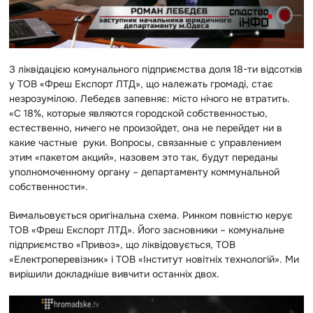
З ліквідацією комунального підприємства доля 18-ти відсотків
у ТОВ «Фреш Експорт ЛТД», що належать громаді, стає
незрозумілою. Лебедєв запевняє: місто нічого не втратить.
«С 18%, которые являются городской собственностью,
естественно, ничего не произойдет, она не перейдет ни в
какие частные руки. Вопросы, связанные с управлением
этим «пакетом акций», назовем это так, будут переданы
уполномоченному органу – департаменту коммунальной
собственности».
Вимальовується оригінальна схема. Ринком повністю керує
ТОВ «Фреш Експорт ЛТД». Його засновники – комунальне
підприємство «Привоз», що ліквідовується, ТОВ
«Електроперевізник» і ТОВ «Інститут новітніх технологій». Ми
вирішили докладніше вивчити останніх двох.