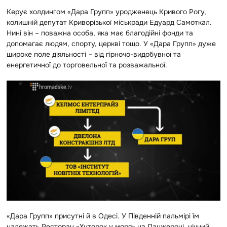
Керує холдингом «Дара Групп» уродженець Кривого Рогу,
колишній депутат Криворізької міськради Едуард Самоткал.
Нині він – поважна особа, яка має благодійні фонди та
допомагає людям, спорту, церкві тощо. У «Дара Групп» дуже
широке поле діяльності – від гірночо-видобувної та
енергетичної до торговельної та розважальної.
«Дара Групп» присутні й в Одесі. У Південній пальмірі їм
належать Ресторан «Хуторок у моря» на Ланжероні, нічний