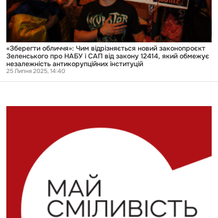
НАБУ
і
САП
від
закону
12414,
«Зберегти обличчя»: Чим відрізняється новий законопроєкт
який
Зеленського про НАБУ і САП від закону 12414, який обмежує
обмежує
незалежність антикорупційних інституцій
незалежність
25 Липня 2025, 14:40
антикорупційних
інституцій