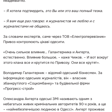
неадекватно.
– Я хотела подтвердить, это Вы или это ваш полный тезка.
– Я вам еще раз говорю: я журналистов не люблю и с
журналистами не общаюсь.
За словами експертів, саме через ТОВ «Електроперевізник»
Привоз контролюють цікаві одесити.
«Очень сильное влияние… Галантерника и Ангерта,
естественно. Влияние большое, – каже Чижов. – И вот вокруг
этого клана все и крутится по Привозу. Они все крутят».
Володимир Галантерник – відомий одеський бізнесмен. За
інформацією одеських журналістів, він – власник
збанкрутілого «Соцкомбанку» та будівельної фірми
«Прогресс-строй»
Олександра Ангерта одеські ЗМІ називають одним з
небагатьох живих кримінальних авторитетів 90-х років, а ще
– «найнебезпечнішою людиною в Одессі». Ангерт проживає