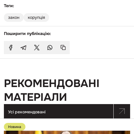
Теги:
закон
корупція
Поширити публікацію:
РЕКОМЕНДОВАНІ
МАТЕРІАЛИ
Усі рекомендовані
Перейти
до
Новина
публікації