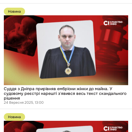
Перейти
до
Новина
публікації
Суддя
з
Дніпра
прирівняв
ембріони
жінки
до
майна.
У
судовому
реєстрі
нарешті
зʼявився
весь
текст
Суддя з Дніпра прирівняв ембріони жінки до майна. У
скандального
судовому реєстрі нарешті зʼявився весь текст скандального
рішення
рішення
24 Вересня 2025, 13:00
Перейти
до
Новина
публікації
«Я
сьогодні