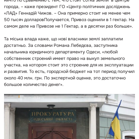
ничто по сравнению с тем, что стоит сотка земли в центре
города, – каже президент ГО «Центр політичних досліджень
«ЛАД» Геннадій Чижов. – Она примерно стоит не менее чем
50 тысяч долларовПолучается, Привоз оценили в 1 гектар. На
самом деле на Привозе не 1 Гектар, а в десятки раз больше».
Та міська влада каже, що нові власники землі заплатили
достатньо. За словами Романа Лебедєва, заступника
начальника юридичного департаменту Одеси, «любой
собственник строений имеет право на выкуп земельного
участка, на котором стоит это строение для их эксплуатации
и развития. То есть, городской бюджет на тот период получил
около 40 млн. грн. По экспертной оценке, это достаточно
большое количество денег».