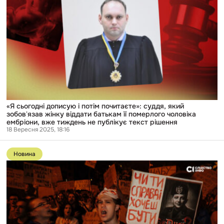
дописую
і
потім
почитаєте»:
суддя,
який
зобовʼязав
жінку
віддати
батькам
її
померлого
чоловіка
«Я сьогодні дописую і потім почитаєте»: суддя, який
ембріони,
зобовʼязав жінку віддати батькам її померлого чоловіка
вже
ембріони, вже тиждень не публікує текст рішення
тиждень
18 Вересня 2025, 18:16
не
публікує
Перейти
текст
до
Новина
рішення
публікації
«Зберегти
обличчя»:
Чим
відрізняється
новий
законопроєкт
Зеленського
про