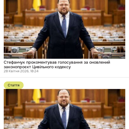
Стефанчук
прокоментував
голосування
за
оновлений
законопроєкт
Цивільного
кодексу
Стефанчук прокоментував голосування за оновлений
законопроєкт Цивільного кодексу
28 Квітня 2026, 18:24
Перейти
до
Стаття
публікації
«Це
шлях
до
комсомолу»:
аналіз
проєкту
нового
Цивільного