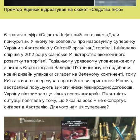
Прем’єр Яценюк відреагував на сюжет «Слідства.Інфо»
6 травня в ефірі «Слідства.Інфо» вийшов сюжет «Дали
прикурити». У ньому ми розповіли про незрозумілу суперечку
України з Австралією у Світовій організації торгівлі. Ініціювало
спір ще у 2012 році українське Міністерство економічного
розвитку та торгівлі. Тодішньому урядовому уповноваженому
з питань Євроінтеграції Валерію П’ятницькому не подобався
новий дизайн упаковки сигарет на Зеленому континенті, тому
Київ активно заперечував проти його використання. Мовляв,
австралійці порушують вимоги низки міжнародних договорів.
Україну підтримало ще кілька поважних країн. Пікантність
ситуації полягала у тому, що Україна зовсім не експортує
сигарет в Австралію. Для чого нам ця суперечка?