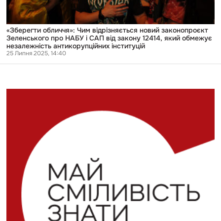
САП
від
закону
12414,
«Зберегти обличчя»: Чим відрізняється новий законопроєкт
який
Зеленського про НАБУ і САП від закону 12414, який обмежує
обмежує
незалежність антикорупційних інституцій
незалежність
25 Липня 2025, 14:40
антикорупційних
інституцій