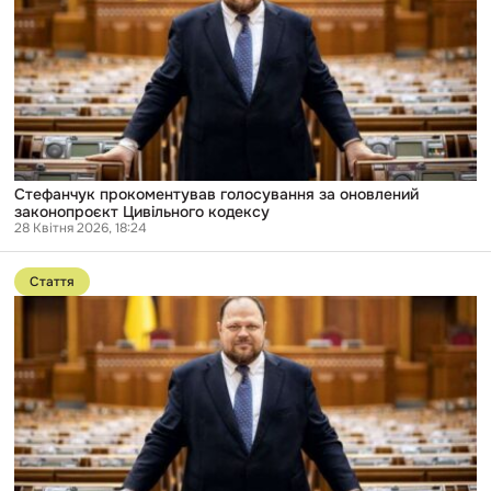
за
оновлений
законопроєкт
Цивільного
кодексу
Стефанчук прокоментував голосування за оновлений
законопроєкт Цивільного кодексу
28 Квітня 2026, 18:24
Перейти
до
Стаття
публікації
«Це
шлях
до
комсомолу»:
аналіз
проєкту
нового
Цивільного
кодексу,
який
викликав