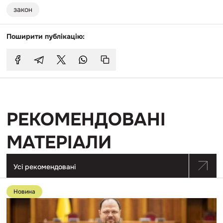
закон
Поширити публікацію:
РЕКОМЕНДОВАНІ
МАТЕРІАЛИ
Усі рекомендовані
Перейти
до
Новина
публікації
Стефанчук
прокоментував
голосування