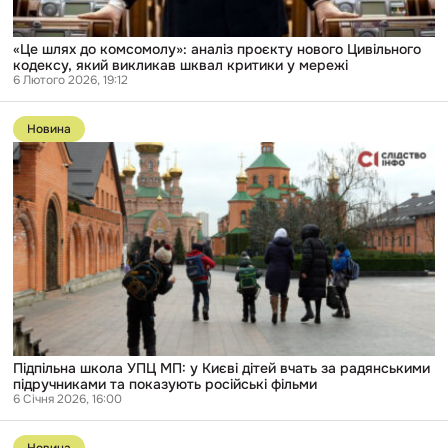
шквал
критики
у
«Це шлях до комсомолу»: аналіз проєкту нового Цивільного
мережі
кодексу, який викликав шквал критики у мережі
6 Лютого 2026, 19:12
Перейти
до
Новина
публікації
Підпільна
школа
УПЦ
МП:
у
Києві
дітей
вчать
за
радянськими
підручниками
та
показують
російські
Підпільна школа УПЦ МП: у Києві дітей вчать за радянськими
фільми
підручниками та показують російські фільми
6 Січня 2026, 16:00
Перейти
до