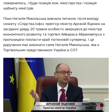
повернемось, і буде позиція моя, міністерства і позиція
кабінету міністрів.
Поки Наталія Микольська вивчала питання, після виходу
сюжету «Слідства.Інфо» прем’єр-міністр Арсеній Яценюк на
засіданні уряду 20 травня особисто звернувся до міністра
економічного розвитку та торгівлі Айвараса Абрамавічуса з
пропозицією покласти край тютюновій суперечці. І це
доручення має виконати саме Наталія Микольська, яка є
Торгівельним представником України в СОТ.