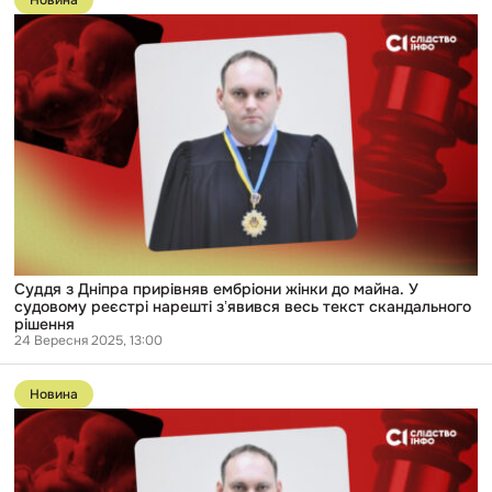
Новина
публікації
Суддя
з
Дніпра
прирівняв
ембріони
жінки
до
майна.
У
судовому
реєстрі
нарешті
зʼявився
весь
текст
Суддя з Дніпра прирівняв ембріони жінки до майна. У
скандального
судовому реєстрі нарешті зʼявився весь текст скандального
рішення
рішення
24 Вересня 2025, 13:00
Перейти
до
Новина
публікації
«Я
сьогодні
дописую
і