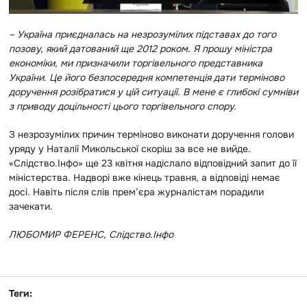
–
Україна приєдналась на незрозумілих підставах до того
позову, який датований ще 2012 роком. Я прошу міністра
економіки, ми призначили торгівельного представника
України. Це його безпосередня компетенція дати терміново
доручення розібратися у цій ситуації. В мене є глибокі сумніви
з приводу доцільності цього торгівельного спору.
З незрозумілих причин терміново виконати доручення голови
уряду у Наталії Микольської скоріш за все не вийде.
«Слідство.Інфо» ще 23 квітня надіслало відповідний запит до її
міністерства. Надворі вже кінець травня, а відповіді немає
досі. Навіть після слів прем’єра журналістам порадили
зачекати.
ЛЮБОМИР ФЕРЕНС
, Слідство.Інфо
Теги: