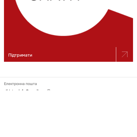
Підтримати
Електронна пошта
slidstvo.info@gmail.com
Номер телефону
+ 38 (050) 975-56-21
Поштова адреса
Україна, 04071, місто Київ, вул. Щекавицька, будинок 30/39, квартира
248
Ідентифікатор онлайн-медіа в Реєстрі