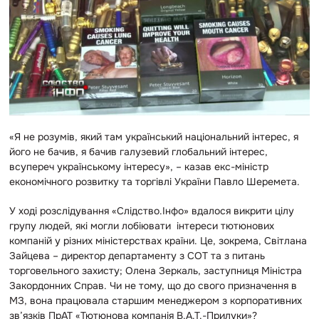
«Я не розумів, який там український національний інтерес, я
його не бачив, я бачив галузевий глобальний інтерес,
всупереч українському інтересу», – казав екс-міністр
економічного розвитку та торгівлі України Павло Шеремета.
У ході розслідування «Слідство.Інфо» вдалося викрити цілу
групу людей, які могли лобіювати інтереси тютюнових
компаній у різних міністерствах країни. Це, зокрема, Світлана
Зайцева – директор департаменту з СОТ та з питань
торговельного захисту; Олена Зеркаль, заступниця Міністра
Закордонних Справ. Чи не тому, що до свого призначення в
МЗ, вона працювала старшим менеджером з корпоративних
зв’язків ПрАТ «Тютюнова компанія В.А.Т.-Прилуки»?