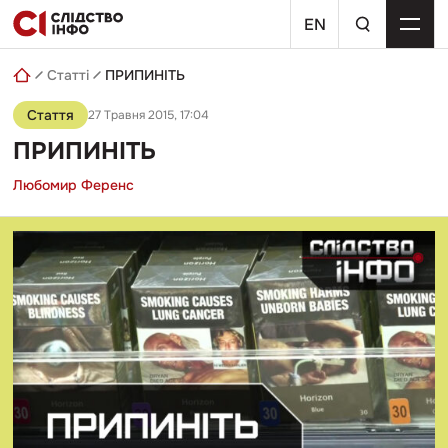
Skip
пошуковий
to
EN
запит
content
Статті
ПРИПИНІТЬ
Стаття
27 Травня 2015, 17:04
ПРИПИНІТЬ
Любомир Ференс